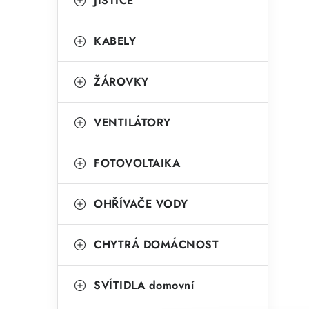
r
JISTIČE
i
KABELY
e
ŽÁROVKY
VENTILÁTORY
FOTOVOLTAIKA
OHŘÍVAČE VODY
CHYTRÁ DOMÁCNOST
SVÍTIDLA domovní