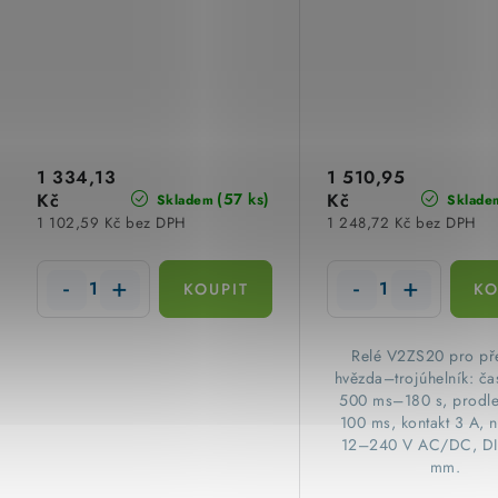
1 334,13
1 510,95
Kč
Kč
(57 ks)
Skladem
Sklade
1 102,59 Kč bez DPH
1 248,72 Kč bez DPH
Relé V2ZS20 pro př
hvězda–trojúhelník: ča
500 ms–180 s, prodl
100 ms, kontakt 3 A, 
12–240 V AC/DC, DI
mm.