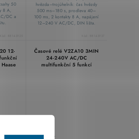
zsahy 50
hvězda–trojúhelník: čas hvězdy
y 8 A,
500 ms–180 s, prodleva 40–
AC/DC a
100 ms, 2 kontakty 8 A, napájení
štu.
12–240 V AC/DC, DIN lišta.
Kód:
BB143925
Kód:
BB143937
20 12-
Časové relé V2ZA10 3MIN
funkční
24-240V AC/DC
 Haase
multifunkční 5 funkcí
zpoždění vypnutí 10minut
1 CO TELE Haase 125500
2 165,77