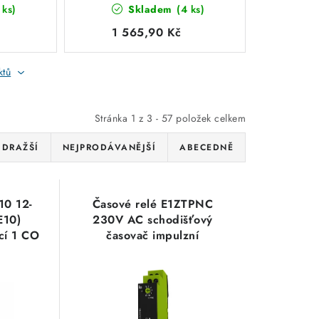
 ks)
Skladem
(4 ks)
TELE
fáze asym. TELE Haase
2100000
1 565,90 Kč
ktů
Stránka
1
z
3
-
57
položek celkem
JDRAŽŠÍ
NEJPRODÁVANĚJŠÍ
ABECEDNĚ
10 12-
Časové relé E1ZTPNC
E10)
230V AC schodišťový
kcí 1 CO
časovač impulzní
100A
multifunkční 6 funkcí
přídavný ovládací vstup
TELE Haase 110300