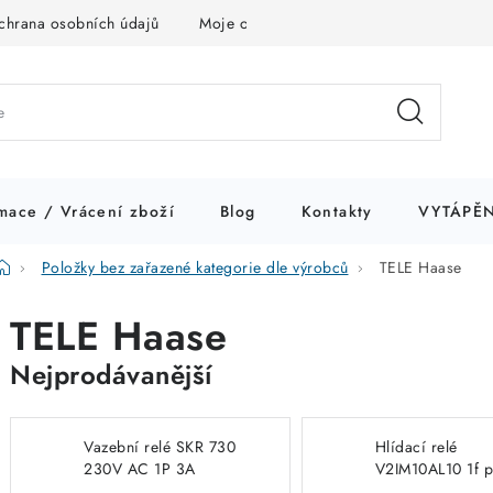
chrana osobních údajů
Moje objednávka
mace / Vrácení zboží
Blog
Kontakty
VYTÁPĚN
Domů
Položky bez zařazené kategorie dle výrobců
TELE Haase
TELE Haase
Nejprodávanější
Vazební relé SKR 730
Hlídací relé
230V AC 1P 3A
V2IM10AL10 1f 
ultratenké TELE Haase
AC/DC do 10A