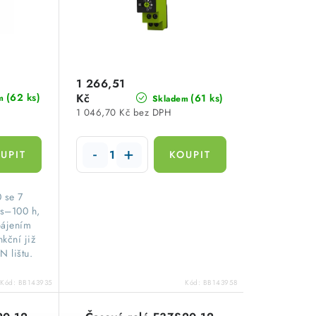
1 266,51
(62 ks)
Kč
(61 ks)
m
Skladem
1 046,70 Kč bez DPH
 se 7
ms–100 h,
pájením
ční již
N lištu.
Kód:
BB143935
Kód:
BB143958