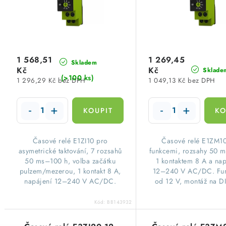
p
r
r
o
o
d
d
1 568,51
1 269,45
u
Skladem
Kč
Kč
Sklade
u
(>100 ks)
1 296,29 Kč bez DPH
1 049,13 Kč bez DPH
k
k
t
t
ů
ů
Časové relé E1ZI10 pro
Časové relé E1ZM10
asymetrické taktování, 7 rozsahů
funkcemi, rozsahy 50 
50 ms–100 h, volba začátku
1 kontaktem 8 A a na
pulzem/mezerou, 1 kontakt 8 A,
12–240 V AC/DC. Funk
napájení 12–240 V AC/DC.
od 12 V, montáž na DI
Kód:
BB143932