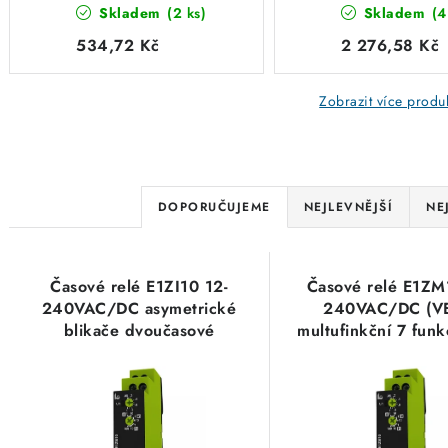
Skladem
(2 ks)
Skladem
(4
180502
multifunkční 1P 
Haase 2100400
534,72 Kč
2 276,58 Kč
Zobrazit více produ
Ř
DOPORUČUJEME
NEJLEVNĚJŠÍ
NE
a
V
z
Časové relé E1ZI10 12-
Časové relé E1ZM
ý
e
240VAC/DC asymetrické
240VAC/DC (V
blikače dvoučasové
multufinkční 7 fun
p
n
multifunkční TELE Haase
TELE Haase 110
i
110101
í
s
p