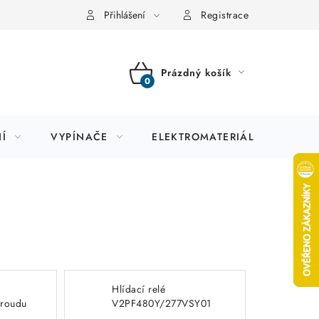
Přihlášení
Registrace
Prázdný košík
NÁKUPNÍ
KOŠÍK
Í
VYPÍNAČE
ELEKTROMATERIÁL
JIS
Hlídací relé
proudu
V2PF480Y/277VSY01
3f napětí sled výpadek