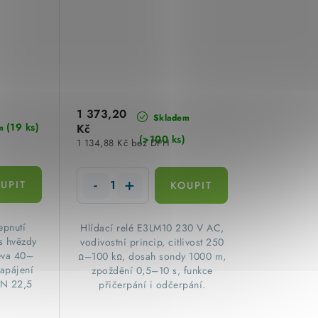
1 373,20
Skladem
(19 ks)
Kč
m
(>100 ks)
1 134,88 Kč bez DPH
epnutí
Hlídací relé E3LM10 230 V AC,
s hvězdy
vodivostní princip, citlivost 250
eva 40–
Ω–100 kΩ, dosah sondy 1000 m,
napájení
zpoždění 0,5–10 s, funkce
N 22,5
přičerpání i odčerpání.