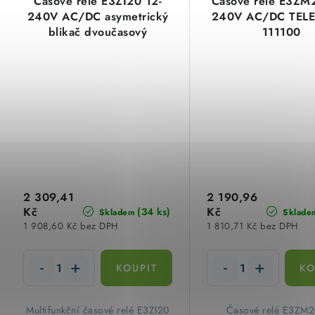
Časové relé E3ZI20 12-
Časové relé E3ZM
240V AC/DC asymetrický
240V AC/DC TELE
blikač dvoučasový
111100
multifunkční TELE Haase
111101
2 309,41
2 190,96
Kč
Kč
(34 ks)
Skladem
Sklade
1 908,60 Kč bez DPH
1 810,71 Kč bez DPH
Multifunkční časové relé E3ZI20
Časové relé E3ZM2