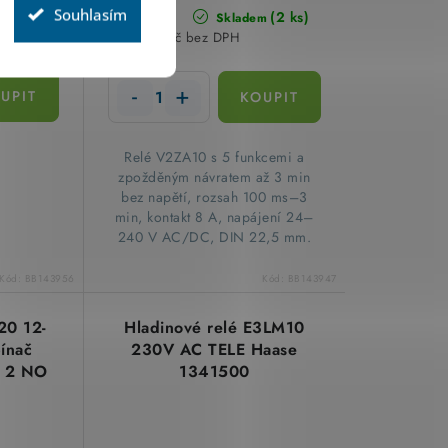
Souhlasím
(5 ks)
Kč
(2 ks)
m
Skladem
1 789,89 Kč bez DPH
Relé V2ZA10 s 5 funkcemi a
zpožděným návratem až 3 min
bez napětí, rozsah 100 ms–3
min, kontakt 8 A, napájení 24–
240 V AC/DC, DIN 22,5 mm.
Kód:
BB143956
Kód:
BB143947
20 12-
Hladinové relé E3LM10
ínač
230V AC TELE Haase
k 2 NO
1341500
5300