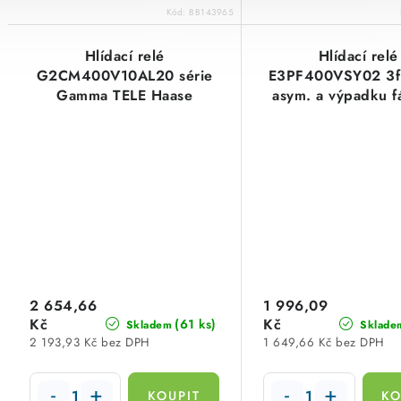
Kód:
BB143965
Hlídací relé
Hlídací relé
G2CM400V10AL20 série
E3PF400VSY02 3f 
Gamma TELE Haase
asym. a výpadku f
2390602
TELE Haase 134
2 654,66
1 996,09
Kč
Kč
(61 ks)
Skladem
Sklade
2 193,93 Kč bez DPH
1 649,66 Kč bez DPH