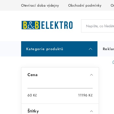
Přejít
Otevírací doba výdejny
Obchodní podmínky
O
na
obsah
Kategorie produktů
Rekla
P
Cena
o
s
60
Kč
11196
Kč
t
r
Štítky