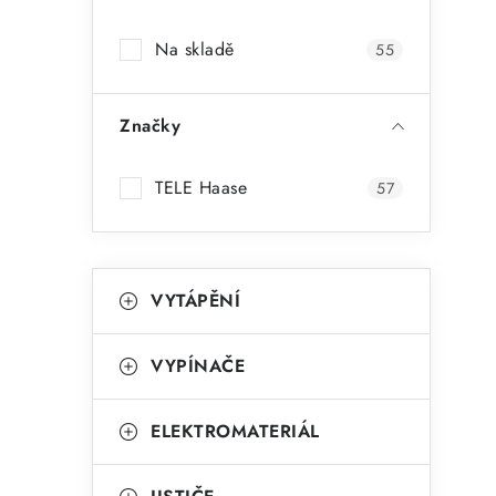
a
Na skladě
55
n
n
Značky
í
p
TELE Haase
57
a
n
K
Přeskočit
VYTÁPĚNÍ
kategorie
e
a
t
l
VYPÍNAČE
e
g
ELEKTROMATERIÁL
o