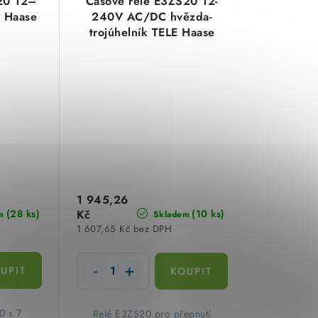
20 12–
Časové relé E3ZS20 12-
 Haase
240V AC/DC hvězda-
trojúhelník TELE Haase
111300
1 945,26
(28 ks)
Kč
(10 ks)
m
Skladem
1 607,65 Kč bez DPH
0 s 7
Relé E3ZS20 pro přepnutí