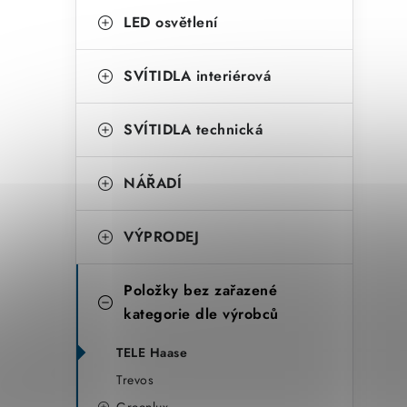
LED osvětlení
SVÍTIDLA interiérová
SVÍTIDLA technická
NÁŘADÍ
VÝPRODEJ
Položky bez zařazené
kategorie dle výrobců
TELE Haase
Trevos