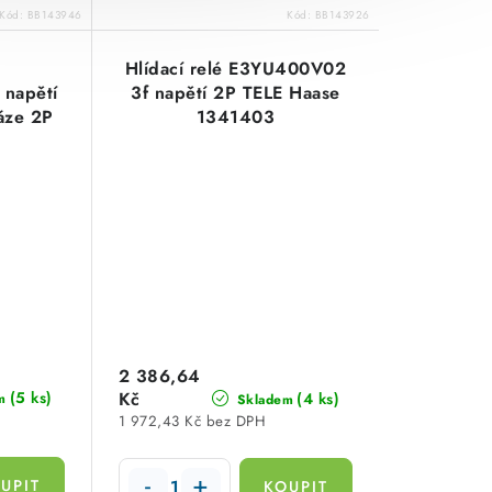
Kód:
BB143946
Kód:
BB143926
Hlídací relé E3YU400V02
napětí
3f napětí 2P TELE Haase
áze 2P
1341403
1300
2 386,64
(5 ks)
Kč
(4 ks)
m
Skladem
1 972,43 Kč bez DPH