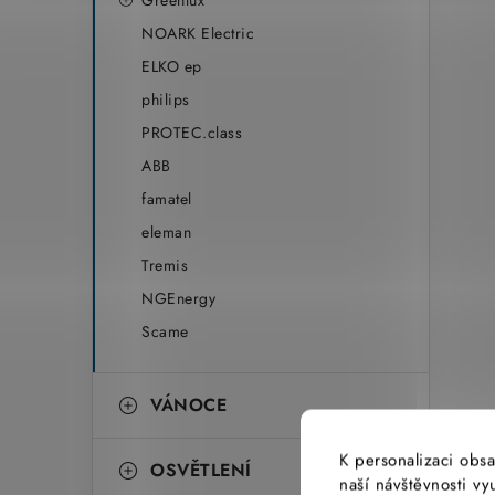
Greenlux
NOARK Electric
ELKO ep
philips
PROTEC.class
ABB
famatel
eleman
Tremis
NGEnergy
Scame
VÁNOCE
K personalizaci obsa
OSVĚTLENÍ
naší návštěvnosti v