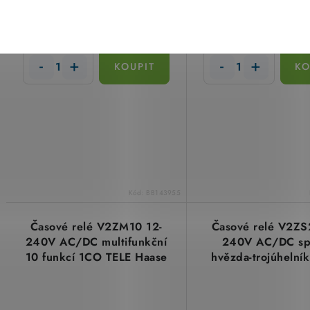
Kč
Kč
(4 ks)
Skladem
Sklade
2 068,97 Kč bez DPH
1 736,43 Kč bez DPH
Kód:
BB143955
Časové relé V2ZM10 12-
Časové relé V2ZS
240V AC/DC multifunkční
240V AC/DC sp
10 funkcí 1CO TELE Haase
hvězda-trojúhelní
125100A
TELE Haase 12