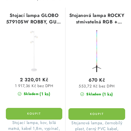
i
e
SVÍTIDLA technická
s
n
p
í
Stojací lampa GLOBO
Stojanová lampa ROCKY
NÁŘADÍ
57910SW ROBBY, GU10
stmívatelná RGB +
r
p
3x35W, bílý matný kov,
dálkové ovládání
o
r
kabel 1,8m, stojací
GLOBO 28062
VÝPRODEJ
d
o
lampa
u
d
Položky bez zařazené kategorie dle výrobců
k
u
t
k
VÁNOCE
ů
t
2 320,01 Kč
670 Kč
ů
OSVĚTLENÍ
1 917,36 Kč bez DPH
553,72 Kč bez DPH
(1 ks)
(1 ks)
Skladem
Skladem
Otevírací doba výdejny
Obchodní podmínky
Ochrana osobních údajů
Moje objednávka
​ Stojací lampa, kov, bílá
​Stojanová lampa, černobílý
matná, kabel 1,8m, vypínač,
plast, černý PVC kabel,