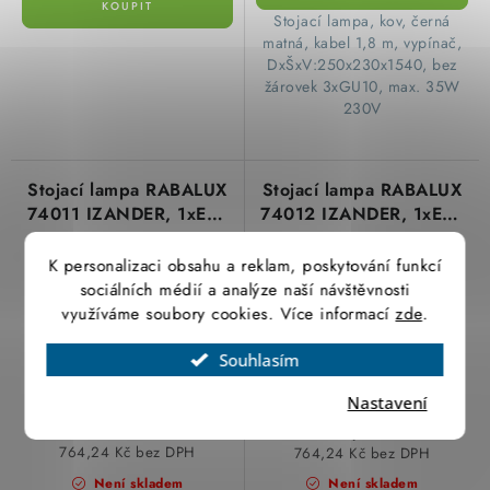
Stojací lampa, kov, černá
matná, kabel 1,8 m, vypínač,
DxŠxV:250x230x1540, bez
žárovek 3xGU10, max. 35W
230V
Stojací lampa RABALUX
Stojací lampa RABALUX
74011 IZANDER, 1xE27
74012 IZANDER, 1xE27
max. 40W, IP20, černá
max. 40W, IP20,
stříbrná
K personalizaci obsahu a reklam, poskytování funkcí
sociálních médií a analýze naší návštěvnosti
využíváme soubory cookies. Více informací
zde
.
Souhlasím
Nastavení
924,73 Kč
924,73 Kč
764,24 Kč bez DPH
764,24 Kč bez DPH
Není skladem
Není skladem