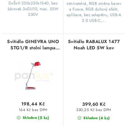
DxŠxV:250x230x1540, bez
stmívatelná, RGB změna barev
žárovek 3xGU10, max. 35W
a fixace, RGB duhový efekt,
230V
aplikace, bez adaptéru, USB-A
2.0 USB-C,...
Svítidlo GINEVRA UNO
Svítidlo RABALUX 1477
STG1/R stolní lampa
Noah LED 5W kov
červená s podstavcem,
žárovka G9/40W
Panlux
198,44 Kč
399,60 Kč
164 Kč bez DPH
330,25 Kč bez DPH
(5 ks)
(4 ks)
Skladem
Skladem