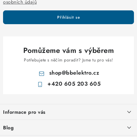
v
osobních údajů
ý
p
Přihlásit se
i
s
u
Pomůžeme vám s výběrem
Potřebujete s něčím poradit? Jsme tu pro vás!
shop
@
bbelektro.cz
+420 605 203 605
Z
á
Informace pro vás
p
a
Otevírací doba výdejny
Blog
t
Obchodní podmínky