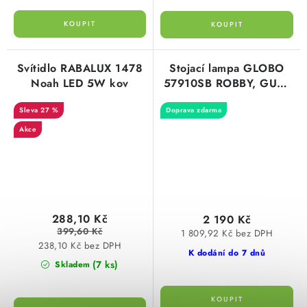
Svítidlo RABALUX 1478
Stojací lampa GLOBO
Noah LED 5W kov
57910SB ROBBY, GU10
3x35W, černý matný
27 %
Doprava zdarma
kov, kabel 1,8m, stojací
lampa
Akce
288,10 Kč
2 190 Kč
399,60 Kč
1 809,92 Kč bez DPH
238,10 Kč bez DPH
K dodání do 7 dnů
(7 ks)
Skladem