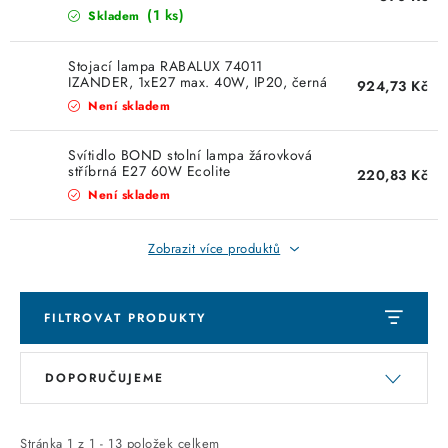
KABELY
(1 ks)
Skladem
ŽÁROVKY
Stojací lampa RABALUX 74011
IZANDER, 1xE27 max. 40W, IP20, černá
924,73 Kč
VENTILÁTORY
Není skladem
Svítidlo BOND stolní lampa žárovková
FOTOVOLTAIKA
stříbrná E27 60W Ecolite
220,83 Kč
Není skladem
OHŘÍVAČE VODY
Zobrazit více produktů
CHYTRÁ DOMÁCNOST
SVÍTIDLA domovní
FILTROVAT PRODUKTY
V
Ř
LED osvětlení
DOPORUČUJEME
ý
a
p
z
SVÍTIDLA interiérová
Stránka
1
z
1
-
13
položek celkem