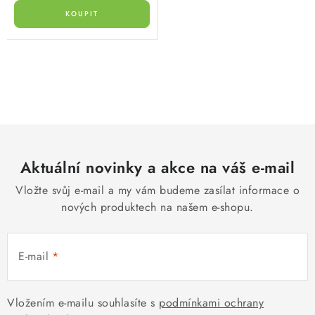
O
v
l
á
d
Aktuální novinky a akce na váš e-mail
a
c
Vložte svůj e-mail a my vám budeme zasílat informace o
í
nových produktech na našem e-shopu.
p
r
E-mail
v
k
y
Vložením e-mailu souhlasíte s
podmínkami ochrany