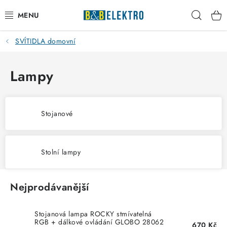
Přejít
Hleda
na
obsah
SVÍTIDLA domovní
Reklamace / Vrácení zboží
Blog
Lampy
Kontakty
Stojanové
VYTÁPĚNÍ
VYPÍNAČE
Stolní lampy
ELEKTROMATERIÁL
Nejprodávanější
JISTIČE
Stojanová lampa ROCKY stmívatelná
RGB + dálkové ovládání GLOBO 28062
670 Kč