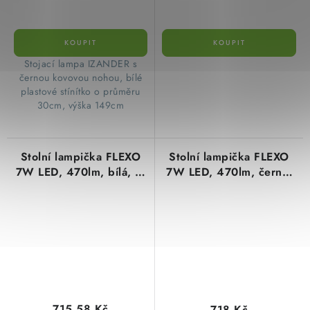
​Stojací lampa IZANDER s
černou kovovou nohou, bílé
plastové stínítko o průměru
30cm, výška 149cm
Stolní lampička FLEXO
Stolní lampička FLEXO
7W LED, 470lm, bílá, 3-
7W LED, 470lm, černá,
úrovně nastavení
3-úrovně nastavení
svítivosti
svítivosti
715,58 Kč
718 Kč