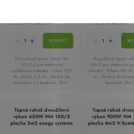
2 727,27
4 561,82
Kč
Kč
(7 ks)
Skladem
Sklade
2 253,94 Kč bez DPH
3 770,10 Kč bez DPH
​Dvoužilová topná rohož HM
​Dvoužilová topná r
150/2,5 pro elektrické
150/5 pro elektrické p
podlahové vytápění. Výkon 375
vytápění. Výkon 750 W,
W, plocha 2,5 m², vhodná do
m², vhodná do koupe
koupelen a k bazénům. IP×7.
bazénům. IP×7
Kód:
0253677
Topná rohož dvoužilová
Topná rohož dvou
výkon 450W HM 150/3
výkon 900W HM 
plocha 3m2 enegy systems
plocha 6m2 V-Syst
(V-Systém) 7206