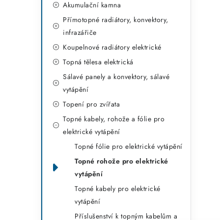
Akumulační kamna
g
Přímotopné radiátory, konvektory,
o
infrazářiče
r
Koupelnové radiátory elektrické
i
Topná tělesa elektrická
e
Sálavé panely a konvektory, sálavé
vytápění
Topení pro zvířata
Topné kabely, rohože a fólie pro
elektrické vytápění
Topné fólie pro elektrické vytápění
Topné rohože pro elektrické
vytápění
Topné kabely pro elektrické
vytápění
Příslušenství k topným kabelům a