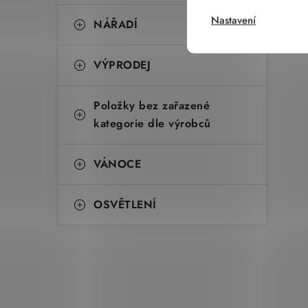
Nastavení
NÁŘADÍ
VÝPRODEJ
Položky bez zařazené
kategorie dle výrobců
VÁNOCE
OSVĚTLENÍ