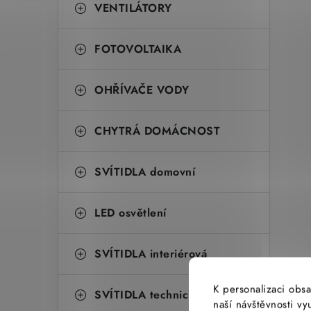
VENTILÁTORY
FOTOVOLTAIKA
OHŘÍVAČE VODY
CHYTRÁ DOMÁCNOST
SVÍTIDLA domovní
LED osvětlení
SVÍTIDLA interiérová
K personalizaci obsa
SVÍTIDLA technická
naší návštěvnosti v