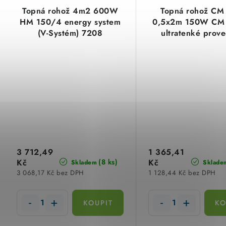
Topná rohož 4m2 600W
Topná rohož CM
HM 150/4 energy system
0,5x2m 150W CM
(V-Systém) 7208
ultratenké prov
3 712,49
1 365,41
Kč
Kč
(8 ks)
Skladem
Sklade
3 068,17 Kč bez DPH
1 128,44 Kč bez DPH