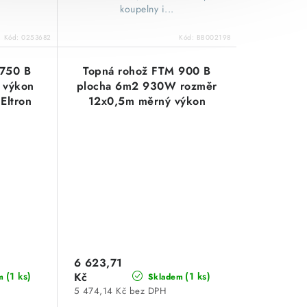
koupelny i...
Kód:
0253682
Kód:
BB002198
 750 B
Topná rohož FTM 900 B
 výkon
plocha 6m2 930W rozměr
Eltron
12x0,5m měrný výkon
150W/m2 Stiebel Eltron
6 623,71
(1 ks)
Kč
(1 ks)
m
Skladem
5 474,14 Kč bez DPH