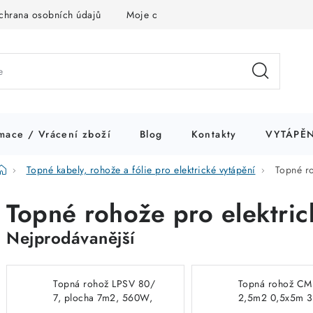
chrana osobních údajů
Moje objednávka
mace / Vrácení zboží
Blog
Kontakty
VYTÁPĚN
Domů
Topné kabely, rohože a fólie pro elektrické vytápění
Topné ro
Topné rohože pro elektric
Nejprodávanější
Topná rohož LPSV 80/
Topná rohož CM
7, plocha 7m2, 560W,
2,5m2 0,5x5m 
0,5 x 14 m do betonu
CM 150/2,5 ultr