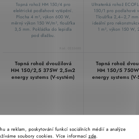
​Topná rohož HM 150/4 pro
​Ultratenká rohož ECO
elektrické podlahové vytápění.
150/1 pro podlahové v
Plocha 4 m², výkon 600 W,
Tloušťka 2,4–2,7 mm,
měrný výkon 150 W/m², tloušťka
ideální pro rekonstrukc
3,5 mm. Pokládka do lepidla
1 m², výkon 150 W, 
pod dlažbu.
Kód:
0253680
Topná rohož dvoužilová
Topná rohož dvou
HM 150/2,5 375W 2,5m2
HM 150/5 750W
energy systems (V-systém)
energy systems (V-
7205
7209
hu a reklam, poskytování funkcí sociálních médií a analýze
yužíváme soubory cookies. Více informací
zde
.