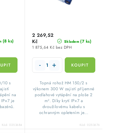
2 269,52
(8 ks)
Kč
(7 ks)
m
Skladem
1 875,64 Kč bez DPH
0/10 s
​Topná rohož HM 150/2 s
jistí
výkonem 300 W zajistí příjemné
tápění na
podlahové vytápění na ploše 2
 IP×7 je
m². Díky krytí IP×7 a
 bazénů.
dvoužilovému kabelu s
ochranným opletením je...
Kód:
0253684
Kód:
0253676