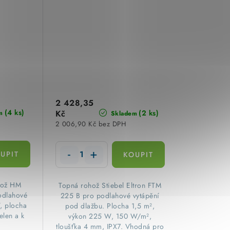
Eltron
2 428,35
(4 ks)
Kč
(2 ks)
m
Skladem
2 006,90 Kč bez DPH
ohož HM
​Topná rohož Stiebel Eltron FTM
odlahové
225 B pro podlahové vytápění
, plocha
pod dlažbu. Plocha 1,5 m²,
elen a k
výkon 225 W, 150 W/m²,
.
tloušťka 4 mm, IPX7. Vhodná pro