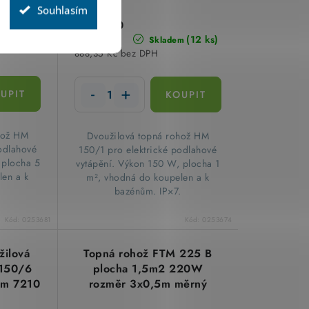
Souhlasím
1 074,90
(8 ks)
Kč
(12 ks)
m
Skladem
888,35 Kč bez DPH
ohož HM
​Dvoužilová topná rohož HM
odlahové
150/1 pro elektrické podlahové
 plocha 5
vytápění. Výkon 150 W, plocha 1
len a k
m², vhodná do koupelen a k
.
bazénům. IP×7.
Kód:
0253681
Kód:
0253674
žilová
Topná rohož FTM 225 B
150/6
plocha 1,5m2 220W
ém 7210
rozměr 3x0,5m měrný
výkon 150W/m2 Stiebel