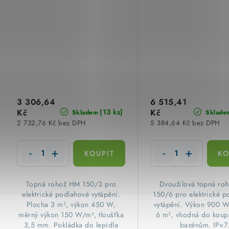
3 306,64
6 515,41
Kč
Kč
(13 ks)
Skladem
Sklade
2 732,76 Kč bez DPH
5 384,64 Kč bez DPH
​Topná rohož HM 150/3 pro
​Dvoužilová topná r
elektrické podlahové vytápění.
150/6 pro elektrické p
Plocha 3 m², výkon 450 W,
vytápění. Výkon 900 W
měrný výkon 150 W/m², tloušťka
6 m², vhodná do koup
3,5 mm. Pokládka do lepidla
bazénům. IP×7