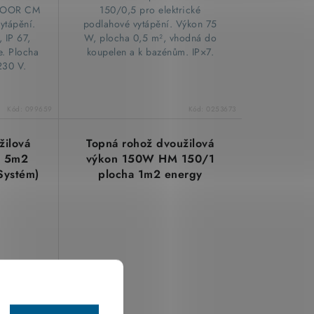
150/0,5 pro elektrické
FLOOR CM
podlahové vytápění. Výkon 75
ytápění.
W, plocha 0,5 m², vhodná do
 IP 67,
koupelen a k bazénům. IP×7.
e. Plocha
230 V.
Kód:
099659
Kód:
0253673
žilová
Topná rohož dvoužilová
 5m2
výkon 150W HM 150/1
Systém)
plocha 1m2 energy
systems (V-Systém) 7202