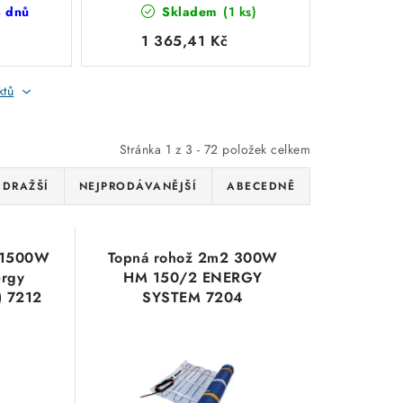
4 dnů
Skladem
(1 ks)
provedení
1 365,41 Kč
ktů
Stránka
1
z
3
-
72
položek celkem
JDRAŽŠÍ
NEJPRODÁVANĚJŠÍ
ABECEDNĚ
 1500W
Topná rohož 2m2 300W
rgy
HM 150/2 ENERGY
) 7212
SYSTEM 7204