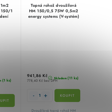
 1m2
Topná rohož dvoužilová
 150/1
HM 150/0,5 75W 0,5m2
edení
energy systems (V-systém)
7201
941,86 Kč
(11 ks)
Skladem
(1 ks)
778,40 Kč bez DPH
m
​Dvoužilová topná rohož HM