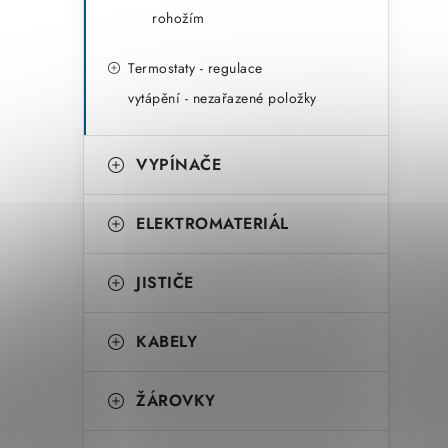
rohožím
Termostaty - regulace
vytápění - nezařazené položky
VYPÍNAČE
ELEKTROMATERIÁL
JISTIČE
KABELY
ŽÁROVKY