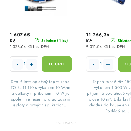
p
r
r
o
o
d
d
1 607,65
11 266,36
u
Kč
Kč
(1 ks)
Skladem
Sklade
u
1 328,64 Kč bez DPH
9 311,04 Kč bez DPH
k
k
t
t
ů
ů
​Dvoužilový opletený topný kabel
​Topná rohož HM 15
TO-2L-11-110 s výkonem 10 W/m
výkonem 1 500 W za
a celkovým příkonem 110 W je
příjemné podlahové vy
spolehlivé řešení pro udržování
ploše 10 m². Díky krytí
teploty v různých aplikacích....
vhodná do koupelen i
Pokládá se...
Kód:
0253656