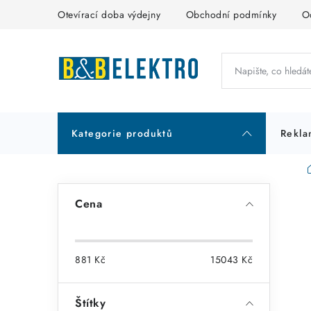
Přejít
Otevírací doba výdejny
Obchodní podmínky
O
na
obsah
Kategorie produktů
Rekla
P
Cena
o
s
881
Kč
15043
Kč
t
r
Štítky