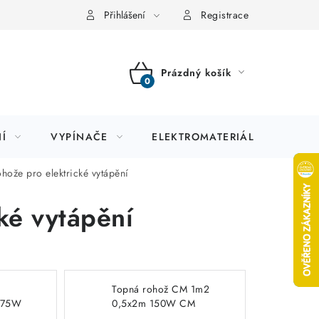
Přihlášení
Registrace
Prázdný košík
NÁKUPNÍ
KOŠÍK
Í
VYPÍNAČE
ELEKTROMATERIÁL
JIS
hože pro elektrické vytápění
ké vytápění
Topná rohož CM 1m2
375W
0,5x2m 150W CM
atenké
150/1 ultratenké