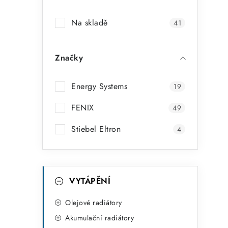
a
Na skladě
41
n
n
Značky
í
p
Energy Systems
19
a
FENIX
49
n
Stiebel Eltron
4
e
l
K
Přeskočit
VYTÁPĚNÍ
kategorie
a
t
Olejové radiátory
Akumulační radiátory
e