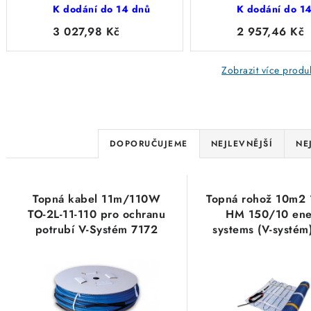
K dodání do 14 dnů
K dodání do 1
nebo anhydritu, Fenix
provedení
3 027,98 Kč
2 957,46 Kč
Zobrazit více produ
Ř
DOPORUČUJEME
NEJLEVNĚJŠÍ
NE
a
V
z
Topná kabel 11m/110W
Topná rohož 10m2
ý
e
TO-2L-11-110 pro ochranu
HM 150/10 ene
potrubí V-Systém 7172
systems (V-systém
p
n
i
í
s
p