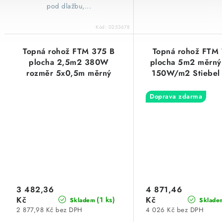
pod dlažbu,...
Kód:
0253678
Topná rohož FTM 375 B
Topná rohož FTM
plocha 2,5m2 380W
plocha 5m2 měrný
rozměr 5x0,5m měrný
150W/m2 Stiebel 
výkon 150W/m2 Stiebel
Eltron
Doprava zdarma
3 482,36
4 871,46
Kč
Kč
(1 ks)
Skladem
Sklade
2 877,98 Kč bez DPH
4 026 Kč bez DPH