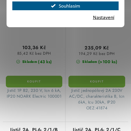
Souhlasím
Nastavení
103,36 Kč
235,09 Kč
85,42 Kč bez DPH
194,29 Kč bez DPH
(43 ks)
(>100 ks)
Skladem
Skladem
​Jistič 1P B2, 230 V, Icn 6 kA,
Jistič jednopólový 2A 230V
IP20 NOARK Electric 100001
AC/DC, charakteristika B, Icn
6kA, Icu 30kA, IP20
OEZ:41874
Jistič 2A, PL6- 2/1/B
Jistič 2A, PL6- 2/1/C