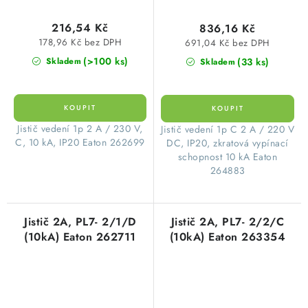
216,54 Kč
836,16 Kč
178,96 Kč bez DPH
691,04 Kč bez DPH
(>100 ks)
(33 ks)
Skladem
Skladem
​Jistič vedení 1p 2 A / 230 V,
​Jistič vedení 1p C 2 A / 220 V
C, 10 kA, IP20 Eaton 262699
DC, IP20, zkratová vypínací
schopnost 10 kA Eaton
264883
Jistič 2A, PL7- 2/1/D
Jistič 2A, PL7- 2/2/C
(10kA) Eaton 262711
(10kA) Eaton 263354