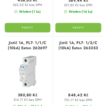
438,65 Kč
389,44 Kč
ů
362,52 Kč bez DPH
321,85 Kč bez DPH
(1 ks)
(14 ks)
Skladem
Skladem
Jistič 1A, PL7- 1/1/C
Jistič 1A, PL7- 1/2/C
(10kA) Eaton 262697
(10kA) Eaton 263353
380,80 Kč
848,42 Kč
314,71 Kč bez DPH
701,17 Kč bez DPH