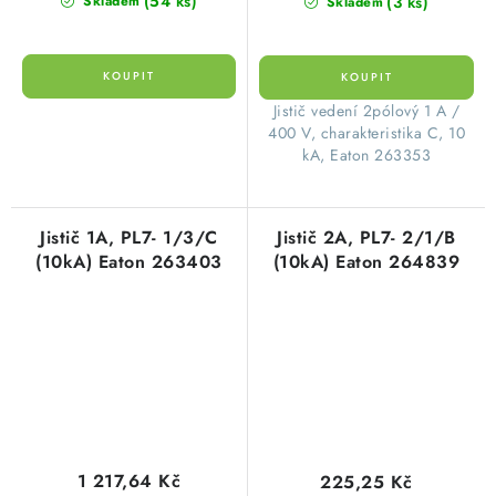
(54 ks)
(3 ks)
Skladem
Skladem
​Jistič vedení 2pólový 1 A /
400 V, charakteristika C, 10
kA, Eaton 263353
Jistič 1A, PL7- 1/3/C
Jistič 2A, PL7- 2/1/B
(10kA) Eaton 263403
(10kA) Eaton 264839
1 217,64 Kč
225,25 Kč