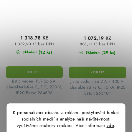
1 318,78 Kč
1 072,19 Kč
1 089,90 Kč bez DPH
886,11 Kč bez DPH
(12 ks)
(29 ks)
Skladem
Skladem
​Jistič vedení PL7 2p 2A,
​Jistič vedení 3p 2 A / 400 V,
charakteristika C, DC, 220 V,
charakteristika C, 10 kA, IP20
IP20 Eaton 264896
Eaton 263404
K personalizaci obsahu a reklam, poskytování funkcí
Jistič 2A, Ex9BN 2/1/B
Jistič 2A, LTE 2/1/B
sociálních médií a analýze naší návštěvnosti
(6kA) Noark 100001
(6kA) OEZ:41874
využíváme soubory cookies. Více informací
zde
.