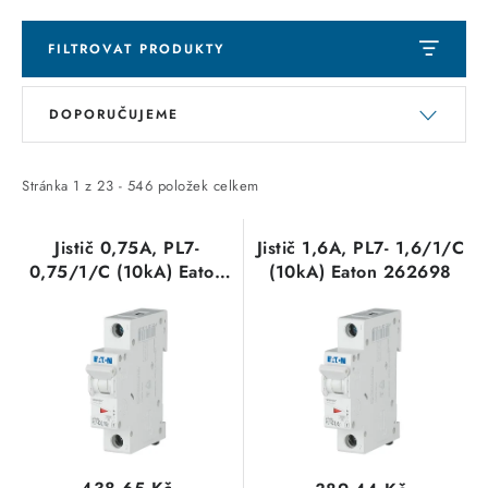
SVÍTIDLA technická
FILTROVAT PRODUKTY
NÁŘADÍ
V
Ř
DOPORUČUJEME
ý
a
VÝPRODEJ
p
z
i
e
Stránka
1
z
23
-
546
položek celkem
Položky bez zařazené kategorie dle výrobců
s
n
p
í
Jistič 0,75A, PL7-
Jistič 1,6A, PL7- 1,6/1/C
VÁNOCE
0,75/1/C (10kA) Eaton
(10kA) Eaton 262698
r
p
262696
o
r
OSVĚTLENÍ
d
o
u
d
Otevírací doba výdejny
Obchodní podmínky
k
u
Ochrana osobních údajů
Moje objednávka
t
k
ů
t