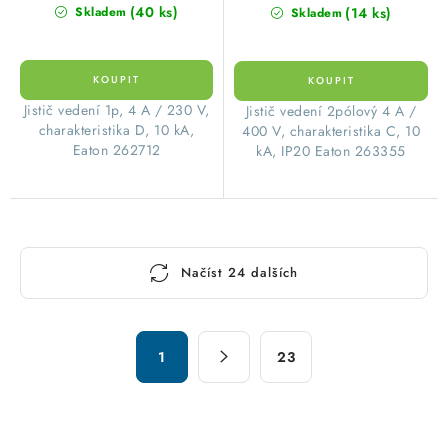
(40 ks)
(14 ks)
Skladem
Skladem
​Jistič vedení 1p, 4 A / 230 V,
​Jistič vedení 2pólový 4 A /
charakteristika D, 10 kA,
400 V, charakteristika C, 10
Eaton 262712
kA, IP20 Eaton 263355
O
Načíst 24 dalších
v
l
á
S
d
1
23
t
a
r
c
á
n
í