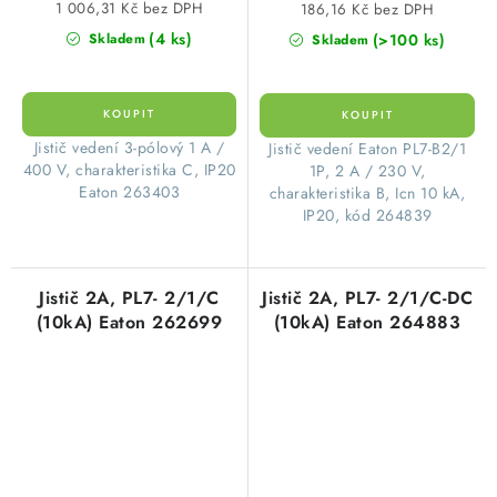
1 006,31 Kč bez DPH
186,16 Kč bez DPH
(4 ks)
(>100 ks)
Skladem
Skladem
​Jistič vedení 3-pólový 1 A /
​Jistič vedení Eaton PL7-B2/1
400 V, charakteristika C, IP20
1P, 2 A / 230 V,
Eaton 263403
charakteristika B, Icn 10 kA,
IP20, kód 264839
Jistič 2A, PL7- 2/1/C
Jistič 2A, PL7- 2/1/C-DC
(10kA) Eaton 262699
(10kA) Eaton 264883