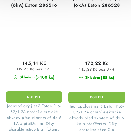
(6kA) Eaton 286516
(6kA) Eaton 286528
145,14 Kč
172,22 Kč
119,95 Kč bez DPH
142,33 Kč bez DPH
(>100 ks)
(88 ks)
Skladem
Skladem
Jednopólový jistič Eaton PL6-
Jednopólový jistič Eaton PL6-
B2/1 2A chrání elektrické
C2/1 2A chrání elektrické
obvody před zkratem až do 6
obvody před zkratem až do 6
kA a přetížením. Díky
kA a přetížením. Díky
charakteristice B a nízkému
charakteristice C a