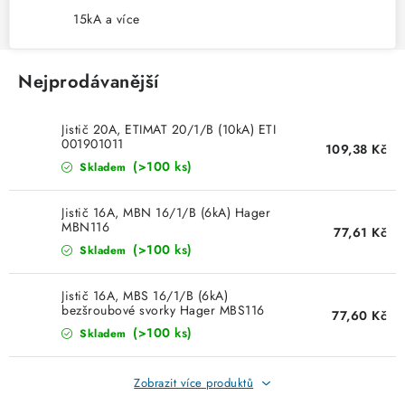
KABELY
15kA a více
ŽÁROVKY
Nejprodávanější
VENTILÁTORY
Jistič 20A, ETIMAT 20/1/B (10kA) ETI
FOTOVOLTAIKA
001901011
109,38 Kč
(>100 ks)
Skladem
OHŘÍVAČE VODY
Jistič 16A, MBN 16/1/B (6kA) Hager
MBN116
77,61 Kč
CHYTRÁ DOMÁCNOST
(>100 ks)
Skladem
SVÍTIDLA domovní
Jistič 16A, MBS 16/1/B (6kA)
bezšroubové svorky Hager MBS116
77,60 Kč
LED osvětlení
(>100 ks)
Skladem
SVÍTIDLA interiérová
Zobrazit více produktů