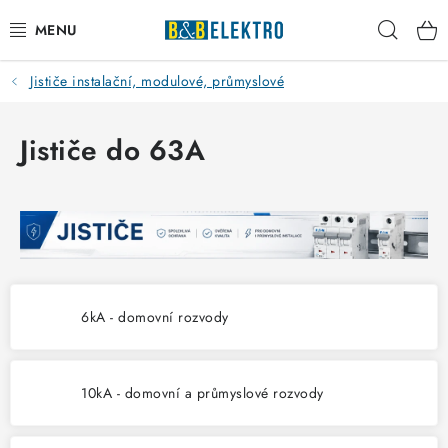
Přejít
Hleda
na
obsah
Jističe instalační, modulové, průmyslové
Reklamace / Vrácení zboží
Blog
Jističe do 63A
Kontakty
VYTÁPĚNÍ
VYPÍNAČE
6kA - domovní rozvody
ELEKTROMATERIÁL
10kA - domovní a průmyslové rozvody
JISTIČE