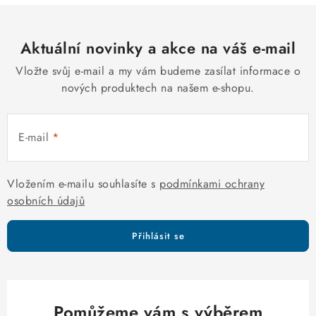
k
p
o
r
v
Aktuální novinky a akce na váš e-mail
v
á
k
Vložte svůj e-mail a my vám budeme zasílat informace o
n
y
nových produktech na našem e-shopu.
í
v
ý
E-mail
p
i
s
Vložením e-mailu souhlasíte s
podmínkami ochrany
u
osobních údajů
Přihlásit se
Pomůžeme vám s výběrem