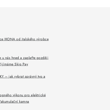
ce IKONA od italského výrobce
 u nás hned a zaplaťte později
řijímáme Skip Pay
Y – jak vybrat správný typ a
opného výkonu pro elektrické
y/akumulační kamna