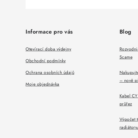
Z
á
Informace pro vás
Blog
p
a
Otevírací doba výdejny
Rozvodni
Scame
t
Obchodní podmínky
í
Ochrana osobních údajů
Nakupujte
– nově p
Moje objednávka
Kabel CYK
průřez
Výpočet t
radiátor