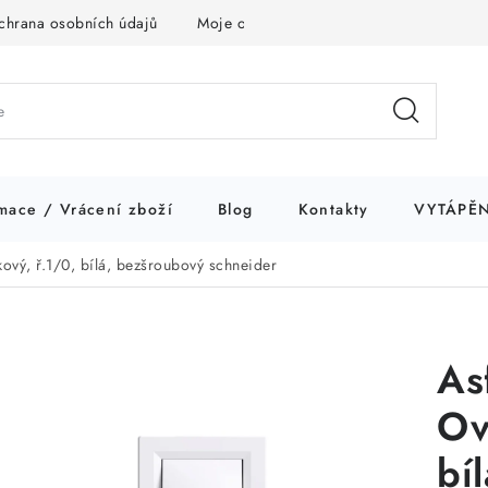
chrana osobních údajů
Moje objednávka
mace / Vrácení zboží
Blog
Kontakty
VYTÁPĚN
ový, ř.1/0, bílá, bezšroubový schneider
As
Ov
bí