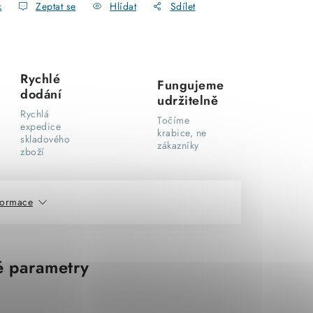
k
Zeptat se
Hlídat
Sdílet
Rychlé
Fungujeme
dodání
udržitelně
Rychlá
Točíme
expedice
krabice, ne
skladového
zákazníky
zboží
nformace
 parametry