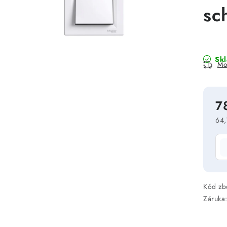
sc
Sk
Mo
7
64,
Mě
Kód zb
Záruka