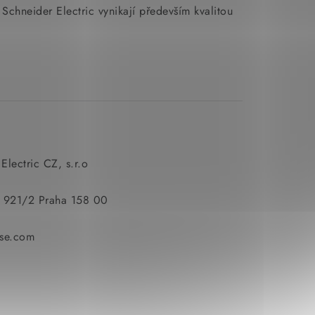
y Schneider Electric vynikají především kvalitou
Electric CZ, s.r.o
y 921/2 Praha 158 00
se.com