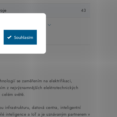
roje
43
Všechny parametry
Souhlasím
chnologií se zaměřením na elektrifikaci,
dním z nejvýznamnějších elektrotechnických
o celém světě.
 infrastrukturu, datová centra, inteligentní
ělé inteligence a IoT a je uznávaným partnerem v