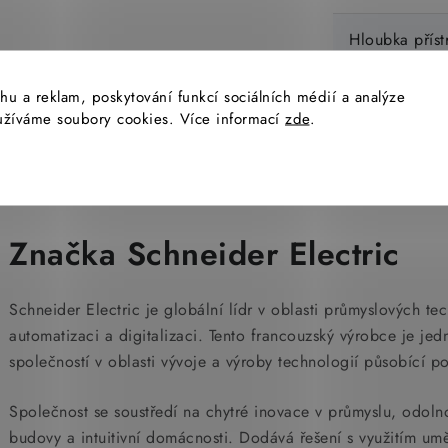
Hloubka příst
hu a reklam, poskytování funkcí sociálních médií a analýze
yužíváme soubory cookies. Více informací
zde
.
Značka Schneider Electric
Schneider Electric je globální lídr v oblasti průmyslových te
automatizaci a digitalizaci. Tento francouzský výrobce je je
společností v oblasti vývoje a výroby technologií působící p
Společnost se soustředí na chytré inovace v průmyslu, odolnou
budovy a intuitivní domácnosti. Dodává řešení s využitím um