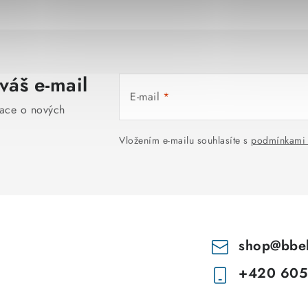
váš e-mail
E-mail
mace o nových
Vložením e-mailu souhlasíte s
podmínkami 
shop
@
bbe
+420 605