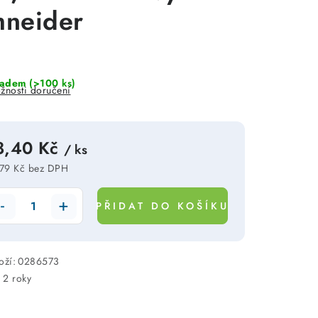
hneider
ladem
(>100 ks)
žnosti doručení
8,40 Kč
/ ks
79 Kč bez DPH
rná cena:
PŘIDAT DO KOŠÍKU
oží:
0286573
:
2 roky