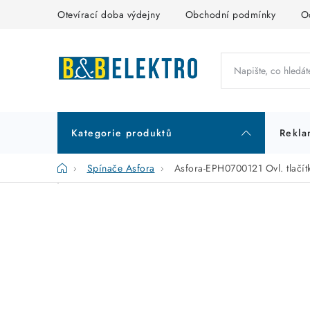
Přejít
Otevírací doba výdejny
Obchodní podmínky
O
na
obsah
Kategorie produktů
Rekla
Domů
Spínače Asfora
Asfora-EPH0700121 Ovl. tlačítk
P
K
Přeskočit
kategorie
a
o
t
s
e
t
g
r
o