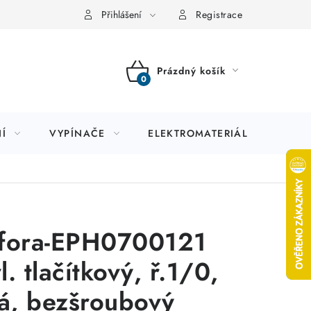
Přihlášení
Registrace
Prázdný košík
NÁKUPNÍ
KOŠÍK
Í
VYPÍNAČE
ELEKTROMATERIÁL
JIS
fora-EPH0700121
l. tlačítkový, ř.1/0,
lá, bezšroubový