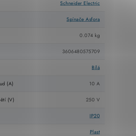
Schneider Electric
Spínače Asfora
0.074 kg
3606480575709
Bílá
ud (A)
10 A
ětí (V)
250 V
IP20
Plast