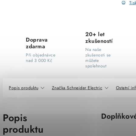
Tis
20+ let
Doprava
zkušeností
zdarma
Na naše
Při objednávce
zkušenosti se
nad 3 000 Kč
můžete
spolehnout
Popis produktu
Značka Schneider Electric
Ostatní i
Popis
Doplňkové
produktu