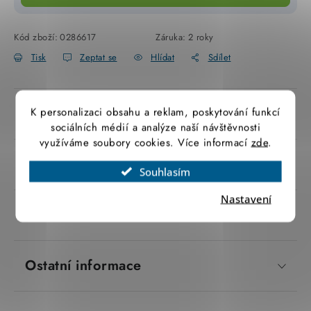
SVÍTIDLA technická
Kód zboží:
0286617
Záruka
:
2 roky
NÁŘADÍ
Tisk
Zeptat se
Hlídat
Sdílet
VÝPRODEJ
Popis produktu
K personalizaci obsahu a reklam, poskytování funkcí
Položky bez zařazené kategorie dle výrobců
sociálních médií a analýze naší návštěvnosti
využíváme soubory cookies. Více informací
zde
.
VÁNOCE
Parametry produktu
Souhlasím
OSVĚTLENÍ
Nastavení
Značka
 Schneider Electric
Otevírací doba výdejny
Obchodní podmínky
Ochrana osobních údajů
Moje objednávka
Ostatní informace