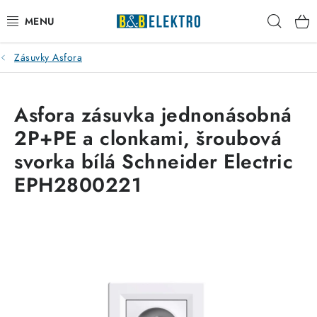
Přejít
Hleda
na
obsah
Zásuvky Asfora
Reklamace / Vrácení zboží
Blog
Asfora zásuvka jednonásobná
2P+PE a clonkami, šroubová
Kontakty
svorka bílá Schneider Electric
VYTÁPĚNÍ
EPH2800221
VYPÍNAČE
ELEKTROMATERIÁL
JISTIČE