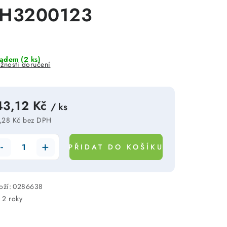
H3200123
ladem
(2 ks)
žnosti doručení
43,12 Kč
/ ks
,28 Kč bez DPH
rná cena:
PŘIDAT DO KOŠÍKU
oží:
0286638
:
2 roky