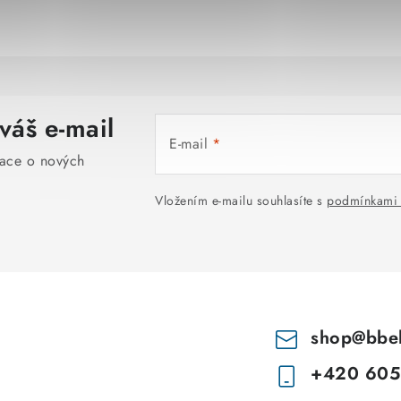
váš e-mail
E-mail
mace o nových
Vložením e-mailu souhlasíte s
podmínkami 
shop
@
bbe
+420 605