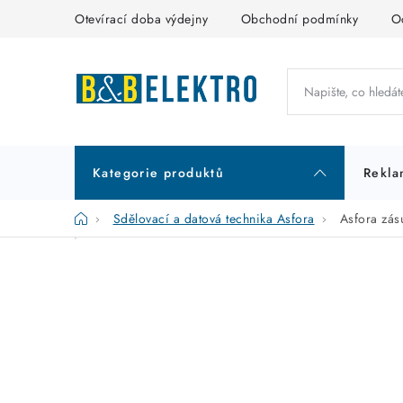
Přejít
Otevírací doba výdejny
Obchodní podmínky
O
na
obsah
Kategorie produktů
Rekla
Domů
Sdělovací a datová technika Asfora
Asfora zás
P
K
Přeskočit
kategorie
a
o
t
s
e
t
g
r
o