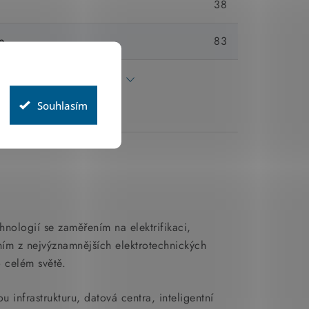
e
38
e
83
Všechny parametry
Souhlasím
chnologií se zaměřením na elektrifikaci,
dním z nejvýznamnějších elektrotechnických
o celém světě.
 infrastrukturu, datová centra, inteligentní