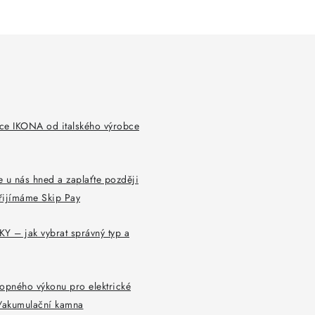
ce IKONA od italského výrobce
 u nás hned a zaplaťte později
řijímáme Skip Pay
Y – jak vybrat správný typ a
opného výkonu pro elektrické
y/akumulační kamna