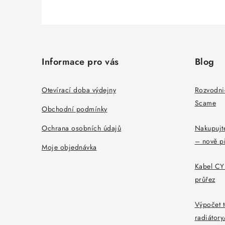
Z
á
Informace pro vás
Blog
p
a
Otevírací doba výdejny
Rozvodni
Scame
t
Obchodní podmínky
í
Ochrana osobních údajů
Nakupujte
– nově p
Moje objednávka
Kabel CYK
průřez
Výpočet t
radiátor