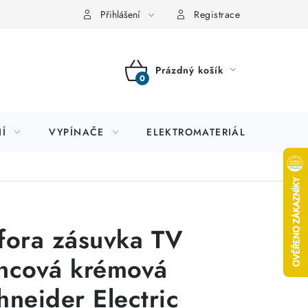
Přihlášení
Registrace
Prázdný košík
NÁKUPNÍ
KOŠÍK
Í
VYPÍNAČE
ELEKTROMATERIÁL
JIS
fora zásuvka TV
ncová krémová
hneider Electric