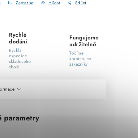
k
Zeptat se
Hlídat
Sdílet
Rychlé
Fungujeme
dodání
udržitelně
Rychlá
Točíme
expedice
krabice, ne
skladového
zákazníky
zboží
nformace
 parametry