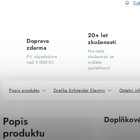
Tis
20+ let
Doprava
zkušeností
zdarma
Na naše
Při objednávce
zkušenosti se
nad 3 000 Kč
můžete
spolehnout
Popis produktu
Značka Schneider Electric
Ostatní i
Popis
Doplňkové
produktu