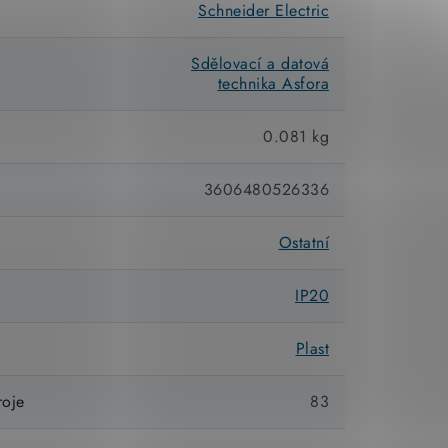
Schneider Electric
Sdělovací a datová
technika Asfora
0.081 kg
3606480526336
Ostatní
IP20
Plast
roje
83