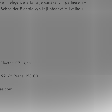
ělé inteligence a IoT a je uznávaným partnerem v
y Schneider Electric vynikají především kvalitou
Electric CZ, s.r.o
y 921/2 Praha 158 00
se.com