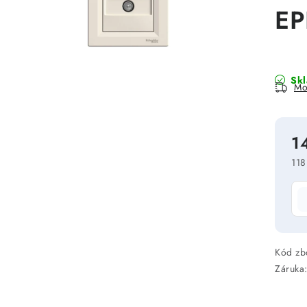
EP
Sk
Mo
1
118
Mě
Kód zb
Záruka