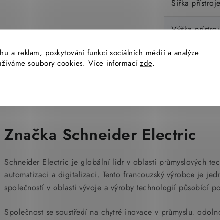
Šířka přístroj
Výška přístroj
hu a reklam, poskytování funkcí sociálních médií a analýze
yužíváme soubory cookies. Více informací
zde
.
Značka Schneider Electric
Schneider Electric je globální lídr v oblasti průmyslových te
automatizaci a digitalizaci. Tento francouzský výrobce je je
společností v oblasti vývoje a výroby technologií působící p
Společnost se soustředí na chytré inovace v průmyslu, odolnou