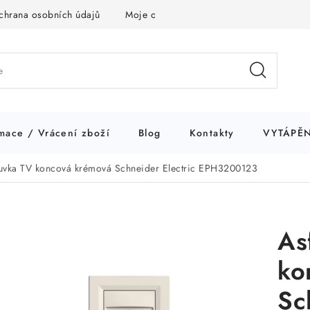
chrana osobních údajů
Moje objednávka
mace / Vrácení zboží
Blog
Kontakty
VYTÁPĚN
uvka TV koncová krémová Schneider Electric EPH3200123
As
ko
Sc