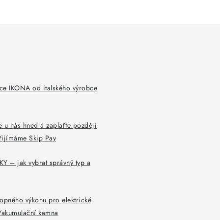
ce IKONA od italského výrobce
 u nás hned a zaplaťte později
řijímáme Skip Pay
Y – jak vybrat správný typ a
opného výkonu pro elektrické
y/akumulační kamna