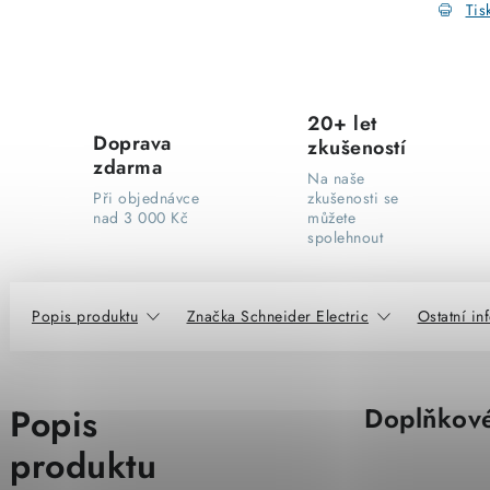
Tis
20+ let
Doprava
zkušeností
zdarma
Na naše
Při objednávce
zkušenosti se
nad 3 000 Kč
můžete
spolehnout
Popis produktu
Značka Schneider Electric
Ostatní i
Popis
Doplňkové
produktu