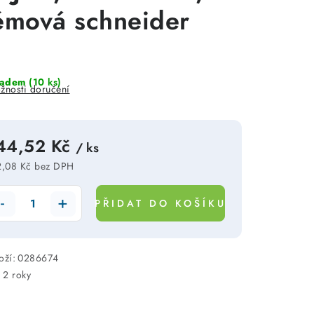
émová schneider
ladem
(10 ks)
žnosti doručení
44,52 Kč
/ ks
,08 Kč bez DPH
rná cena:
PŘIDAT DO KOŠÍKU
oží:
0286674
:
2 roky