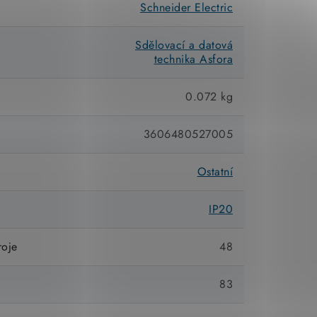
Schneider Electric
Sdělovací a datová
technika Asfora
0.072 kg
3606480527005
Ostatní
IP20
roje
48
e
83