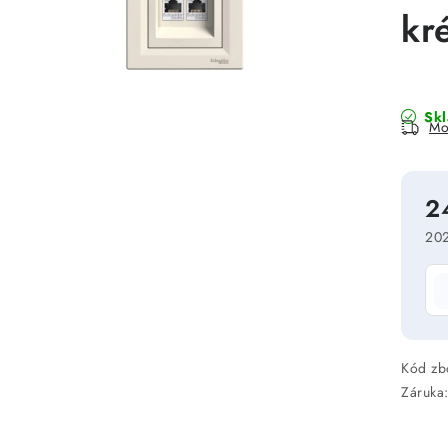
kr
Sk
Mo
2
202
Mě
Kód zb
Záruka