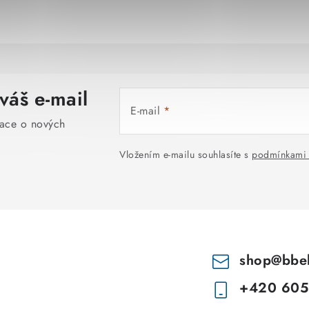
váš e-mail
E-mail
mace o nových
Vložením e-mailu souhlasíte s
podmínkami 
shop
@
bbe
+420 605