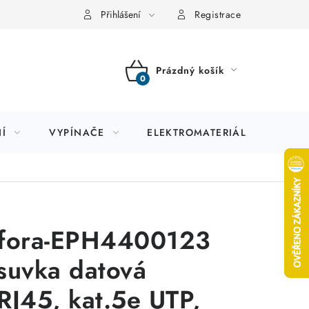
Přihlášení
Registrace
Prázdný košík
NÁKUPNÍ
KOŠÍK
Í
VYPÍNAČE
ELEKTROMATERIÁL
JIS
fora-EPH4400123
suvka datová
RJ45, kat.5e UTP,