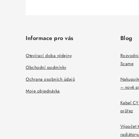
Z
á
Informace pro vás
Blog
p
a
Otevírací doba výdejny
Rozvodni
Scame
t
Obchodní podmínky
í
Ochrana osobních údajů
Nakupujte
– nově p
Moje objednávka
Kabel CYK
průřez
Výpočet t
radiátor