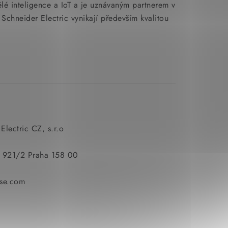
ělé inteligence a IoT a je uznávaným partnerem v
y Schneider Electric vynikají především kvalitou
Electric CZ, s.r.o
y 921/2 Praha 158 00
se.com