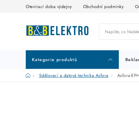
Přejít
Otevírací doba výdejny
Obchodní podmínky
O
na
obsah
Kategorie produktů
Rekla
Domů
Sdělovací a datová technika Asfora
Asfora-EPH
P
K
Přeskočit
kategorie
a
o
t
s
e
t
g
r
o