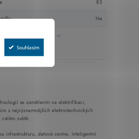
e
83
omítku
Ne
Všechny parametry
Souhlasím
chnologií se zaměřením na elektrifikaci,
dním z nejvýznamnějších elektrotechnických
o celém světě.
 infrastrukturu, datová centra, inteligentní