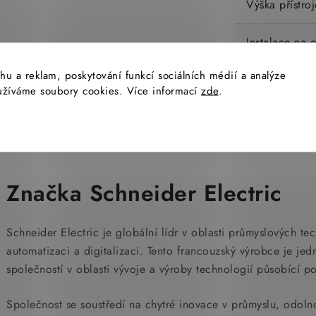
Výška přístroj
Instalace na 
hu a reklam, poskytování funkcí sociálních médií a analýze
yužíváme soubory cookies. Více informací
zde
.
Značka Schneider Electric
Schneider Electric je globální lídr v oblasti průmyslových te
automatizaci a digitalizaci. Tento francouzský výrobce je je
společností v oblasti vývoje a výroby technologií působící p
Společnost se soustředí na chytré inovace v průmyslu, odolnou