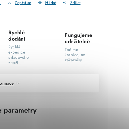
k
Zeptat se
Hlídat
Sdílet
Rychlé
Fungujeme
dodání
udržitelně
Rychlá
Točíme
expedice
krabice, ne
skladového
zákazníky
zboží
nformace
 parametry