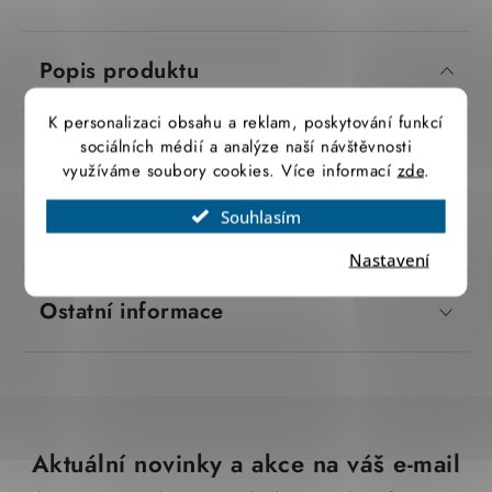
SVÍTIDLA technická
Popis produktu
NÁŘADÍ
K personalizaci obsahu a reklam, poskytování funkcí
VÝPRODEJ
sociálních médií a analýze naší návštěvnosti
Parametry produktu
využíváme soubory cookies. Více informací
zde
.
Položky bez zařazené kategorie dle výrobců
Souhlasím
Značka
 Energy Systems
VÁNOCE
Nastavení
Ostatní informace
OSVĚTLENÍ
Otevírací doba výdejny
Obchodní podmínky
Ochrana osobních údajů
Moje objednávka
Aktuální novinky a akce na váš e-mail