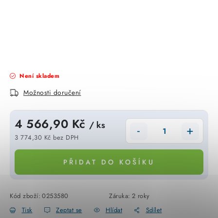
KABELY
ŽÁROVKY
VENTILÁTORY
FOTOVOLTAIKA
Není skladem
Možnosti doručení
OHŘÍVAČE VODY
4 566,90 Kč
/ ks
CHYTRÁ DOMÁCNOST
3 774,30 Kč bez DPH
Měrná cena:
SVÍTIDLA domovní
PŘIDAT DO KOŠÍKU
LED osvětlení
Kód zboží:
0253580
Záruka
:
2 roky
SVÍTIDLA interiérová
Tisk
Zeptat se
Hlídat
Sdílet