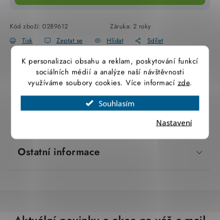
SVÍTIDLA technická
Kód zboží:
0289612
Záruka
:
2 roky
NÁŘADÍ
Tisk
Zeptat se
Hlídat
Sdílet
K personalizaci obsahu a reklam, poskytování funkcí
VÝPRODEJ
sociálních médií a analýze naší návštěvnosti
Popis produktu
využíváme soubory cookies. Více informací
zde
.
Položky bez zařazené kategorie dle výrobců
Souhlasím
VÁNOCE
Parametry produktu
Nastavení
OSVĚTLENÍ
Ostatní informace
Otevírací doba výdejny
Obchodní podmínky
Ochrana osobních údajů
Moje objednávka