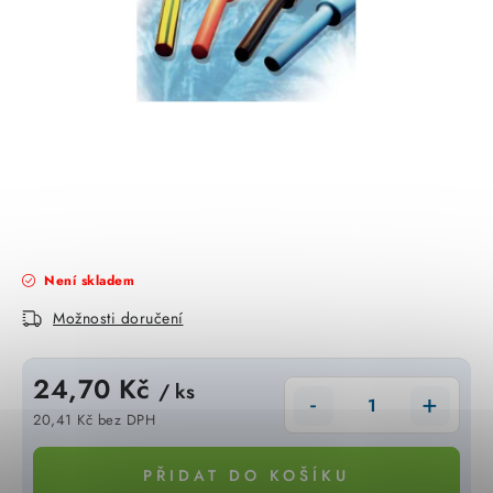
KABELY
ŽÁROVKY
VENTILÁTORY
FOTOVOLTAIKA
OHŘÍVAČE VODY
Není skladem
CHYTRÁ DOMÁCNOST
Možnosti doručení
SVÍTIDLA domovní
24,70 Kč
/ ks
LED osvětlení
20,41 Kč bez DPH
Měrná cena:
SVÍTIDLA interiérová
PŘIDAT DO KOŠÍKU