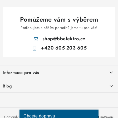
Pomůžeme vám s výběrem
Potřebujete s něčím poradit? Jsme tu pro vás!
shop
@
bbelektro.cz
+420 605 203 605
Z
á
Informace pro vás
p
a
Otevírací doba výdejny
Blog
t
Obchodní podmínky
í
Rozvodnice IKONA od italského výrobce Scame
Ochrana osobních údajů
Nakupujte u nás hned a zaplaťte později – nově přijímáme Skip
Moje objednávka
Pay
Chcete dopravu
Copyright 2026
bbelektro.cz
. Všechna práva vyhrazena.
Upravit nastavení