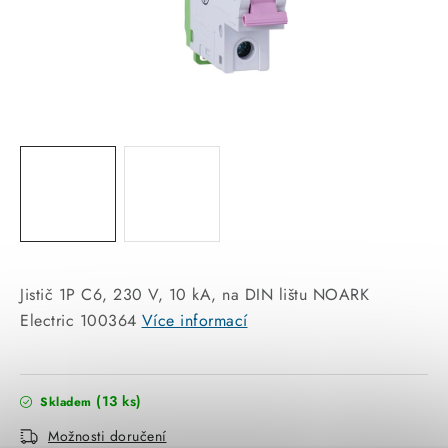
KABELY
ŽÁROVKY
VENTILÁTORY
FOTOVOLTAIKA
OHŘÍVAČE VODY
CHYTRÁ DOMÁCNOST
Jistič 1P C6, 230 V, 10 kA, na DIN lištu NOARK
SVÍTIDLA domovní
Electric 100364
Více informací
LED osvětlení
(13 ks)
Skladem
SVÍTIDLA interiérová
Možnosti doručení