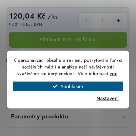
SVÍTIDLA technická
120,04 Kč
/ ks
NÁŘADÍ
99,21 Kč bez DPH
Měrná cena:
VÝPRODEJ
PŘIDAT DO KOŠÍKU
Položky bez zařazené kategorie dle výrobců
K personalizaci obsahu a reklam, poskytování funkcí
Kód zboží:
BB021165
Záruka
:
2 roky
sociálních médií a analýze naší návštěvnosti
VÁNOCE
Tisk
Zeptat se
Hlídat
Sdílet
využíváme soubory cookies. Více informací
zde
.
OSVĚTLENÍ
Souhlasím
Popis produktu
Nastavení
Otevírací doba výdejny
Obchodní podmínky
Ochrana osobních údajů
Moje objednávka
Parametry produktu