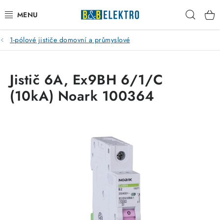
Přejít
Hleda
na
obsah
1-pólové jističe domovní a průmyslové
Reklamace / Vrácení zboží
Blog
Jistič 6A, Ex9BH 6/1/C
(10kA) Noark 100364
Kontakty
VYTÁPĚNÍ
VYPÍNAČE
ELEKTROMATERIÁL
JISTIČE