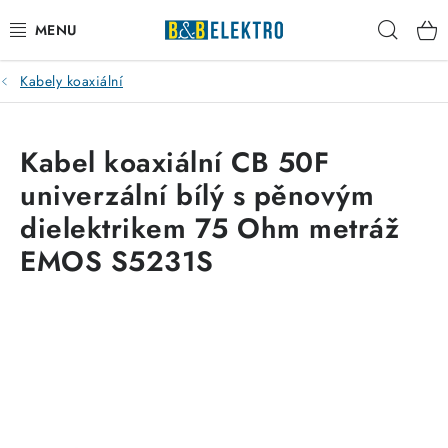
Přejít
Hleda
na
obsah
Kabely koaxiální
Reklamace / Vrácení zboží
Blog
Kabel koaxiální CB 50F
univerzální bílý s pěnovým
Kontakty
dielektrikem 75 Ohm metráž
VYTÁPĚNÍ
EMOS S5231S
VYPÍNAČE
ELEKTROMATERIÁL
JISTIČE