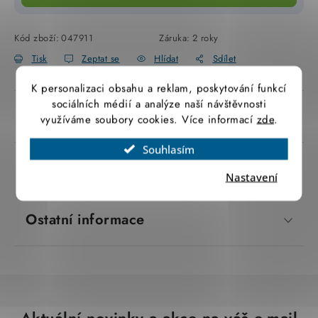
SVÍTIDLA technická
Kód zboží:
047911
Záruka
:
2 roky
NÁŘADÍ
Tisk
Zeptat se
Hlídat
Sdílet
K personalizaci obsahu a reklam, poskytování funkcí
VÝPRODEJ
sociálních médií a analýze naší návštěvnosti
Popis produktu
využíváme soubory cookies. Více informací
zde
.
Položky bez zařazené kategorie dle výrobců
Souhlasím
VÁNOCE
Parametry produktu
Nastavení
OSVĚTLENÍ
Ostatní informace
Otevírací doba výdejny
Obchodní podmínky
Ochrana osobních údajů
Moje objednávka