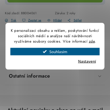
SVÍTIDLA technická
Kód zboží:
BB004061
Záruka
:
2 roky
NÁŘADÍ
Tisk
Zeptat se
Hlídat
Sdílet
K personalizaci obsahu a reklam, poskytování funkcí
VÝPRODEJ
sociálních médií a analýze naší návštěvnosti
Popis produktu
využíváme soubory cookies. Více informací
zde
.
Položky bez zařazené kategorie dle výrobců
Souhlasím
VÁNOCE
Parametry produktu
Nastavení
OSVĚTLENÍ
Ostatní informace
Otevírací doba výdejny
Obchodní podmínky
Ochrana osobních údajů
Moje objednávka