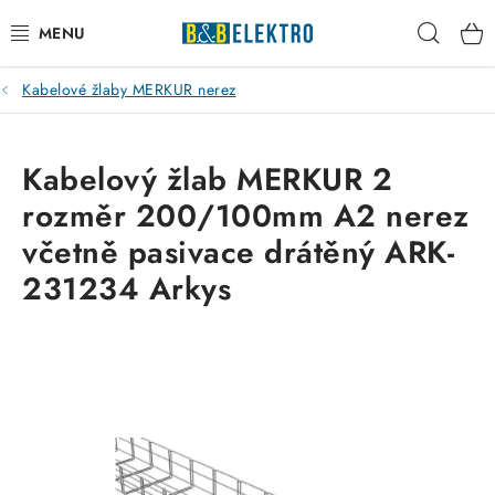
Přejít
Hleda
na
obsah
Kabelové žlaby MERKUR nerez
Reklamace / Vrácení zboží
Blog
Kabelový žlab MERKUR 2
rozměr 200/100mm A2 nerez
Kontakty
včetně pasivace drátěný ARK-
VYTÁPĚNÍ
231234 Arkys
VYPÍNAČE
ELEKTROMATERIÁL
JISTIČE