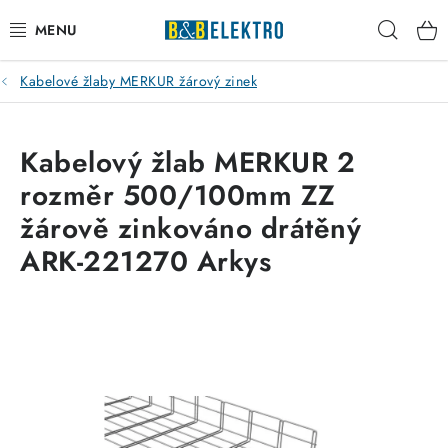
Přejít
Hleda
na
obsah
Kabelové žlaby MERKUR žárový zinek
Reklamace / Vrácení zboží
Blog
Kabelový žlab MERKUR 2
rozměr 500/100mm ZZ
Kontakty
žárově zinkováno drátěný
VYTÁPĚNÍ
ARK-221270 Arkys
VYPÍNAČE
ELEKTROMATERIÁL
JISTIČE