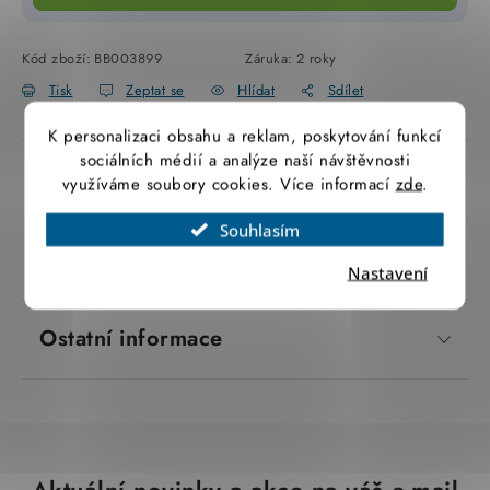
SVÍTIDLA technická
Kód zboží:
BB003899
Záruka
:
2 roky
NÁŘADÍ
Tisk
Zeptat se
Hlídat
Sdílet
K personalizaci obsahu a reklam, poskytování funkcí
VÝPRODEJ
sociálních médií a analýze naší návštěvnosti
Popis produktu
využíváme soubory cookies. Více informací
zde
.
Položky bez zařazené kategorie dle výrobců
Souhlasím
VÁNOCE
Parametry produktu
Nastavení
OSVĚTLENÍ
Ostatní informace
Otevírací doba výdejny
Obchodní podmínky
Ochrana osobních údajů
Moje objednávka