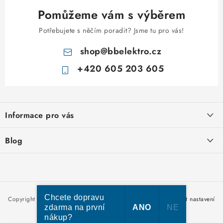
Pomůžeme vám s výběrem
Potřebujete s něčím poradit? Jsme tu pro vás!
shop
@
bbelektro.cz
+420 605 203 605
Z
á
Informace pro vás
p
a
Otevírací doba výdejny
Blog
t
Obchodní podmínky
í
Rozvodnice IKONA od italského výrobce Scame
Ochrana osobních údajů
Nakupujte u nás hned a zaplaťte později – nově přijímáme Skip
Moje objednávka
Pay
Chcete dopravu
Copyright 2026
bbelektro.cz
. Všechna práva vyhrazena.
Upravit nastavení
zdarma na první
ANO
NE
cookies
nákup?
Vytvořil Shoptet Premium
Kabel CYKY – jak vybrat správný typ a průřez