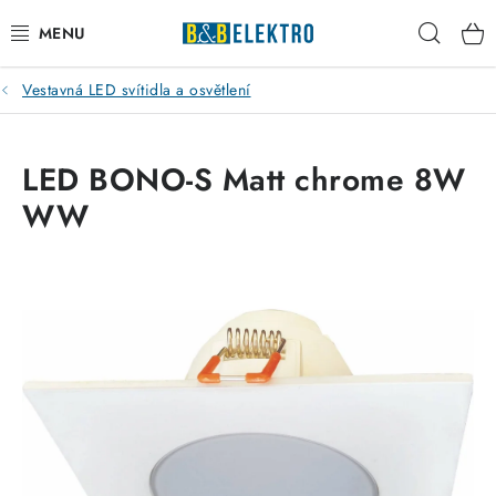
Přejít
Hleda
na
obsah
Vestavná LED svítidla a osvětlení
Reklamace / Vrácení zboží
Blog
LED BONO-S Matt chrome 8W
WW
Kontakty
VYTÁPĚNÍ
VYPÍNAČE
ELEKTROMATERIÁL
JISTIČE