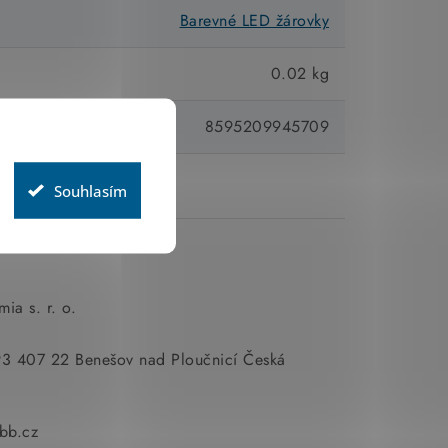
Barevné LED žárovky
0.02 kg
8595209945709
Souhlasím
ia s. r. o.
693 407 22 Benešov nad Ploučnicí Česká
bb.cz