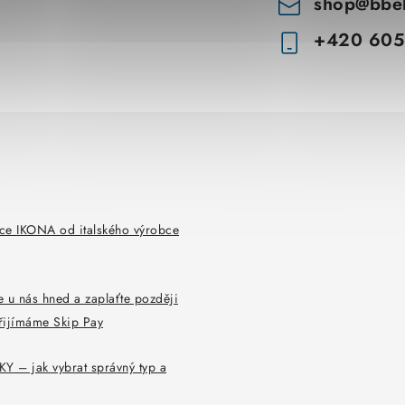
shop
@
bbe
+420 605
ce IKONA od italského výrobce
 u nás hned a zaplaťte později
řijímáme Skip Pay
Y – jak vybrat správný typ a