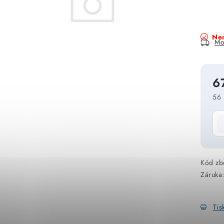
Nen
Mo
6
56 
Mě
Kód zb
Záruka
Tis