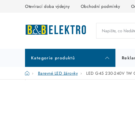
Přejít
Otevírací doba výdejny
Obchodní podmínky
O
na
obsah
Kategorie produktů
Rekla
Domů
Barevné LED žárovky
LED G45 230-240V 1W
P
K
Přeskočit
kategorie
a
o
t
s
e
t
g
r
o