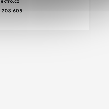
lektro.cz
 203 605