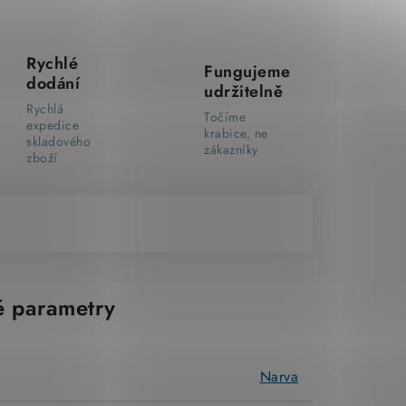
Rychlé
Fungujeme
dodání
udržitelně
Rychlá
Točíme
expedice
krabice, ne
skladového
zákazníky
zboží
 parametry
Narva