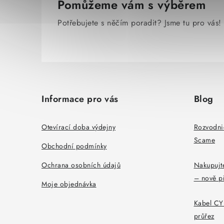
Pomůžeme vám s výběrem
Potřebujete s něčím poradit? Jsme tu pro vás!
Z
á
Informace pro vás
Blog
p
a
Otevírací doba výdejny
Rozvodni
Scame
t
Obchodní podmínky
í
Ochrana osobních údajů
Nakupujte
– nově p
Moje objednávka
Kabel CYK
průřez