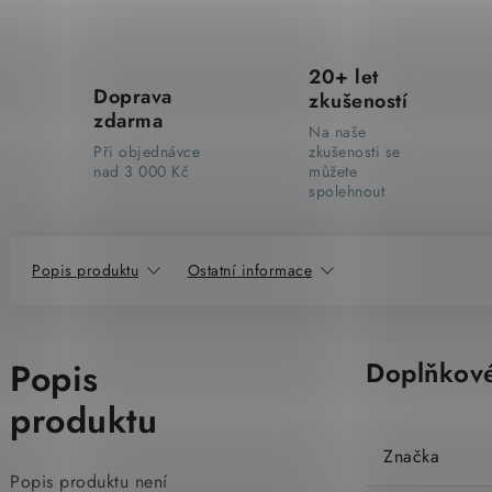
20+ let
Doprava
zkušeností
zdarma
Na naše
Při objednávce
zkušenosti se
nad 3 000 Kč
můžete
spolehnout
Popis produktu
Ostatní informace
Popis
Doplňkové
produktu
Značka
Popis produktu není