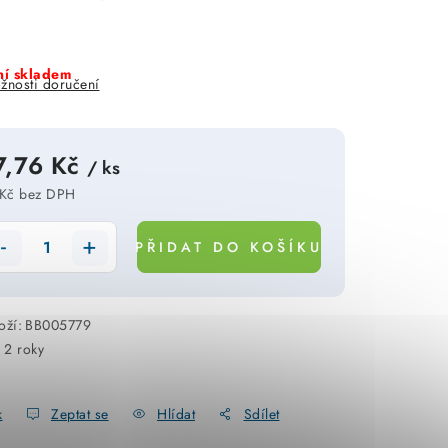
í skladem
žnosti doručení
7,76 Kč
/ ks
Kč bez DPH
rná cena:
PŘIDAT DO KOŠÍKU
oží:
BB005779
:
2 roky
k
Zeptat se
Hlídat
Sdílet