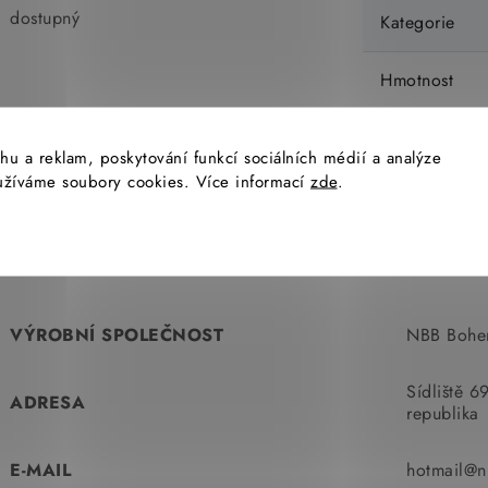
dostupný
Kategorie
Hmotnost
EAN
hu a reklam, poskytování funkcí sociálních médií a analýze
yužíváme soubory cookies. Více informací
zde
.
VÝROBNÍ SPOLEČNOST
NBB Bohem
Sídliště 
ADRESA
republika
E-MAIL
hotmail@n