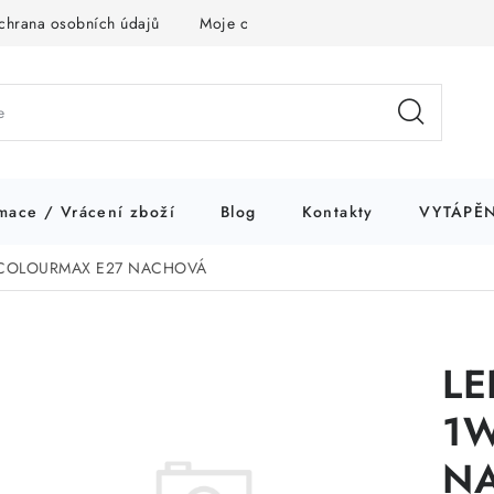
chrana osobních údajů
Moje objednávka
mace / Vrácení zboží
Blog
Kontakty
VYTÁPĚN
 COLOURMAX E27 NACHOVÁ
LE
1W
N