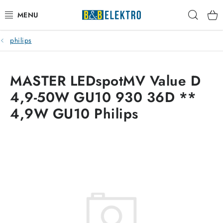
Přejít
Hleda
na
obsah
philips
Reklamace / Vrácení zboží
Blog
MASTER LEDspotMV Value D
4,9-50W GU10 930 36D **
Kontakty
4,9W GU10 Philips
VYTÁPĚNÍ
VYPÍNAČE
ELEKTROMATERIÁL
JISTIČE