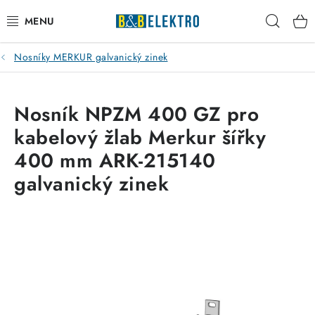
Přejít
Hleda
na
obsah
Nosníky MERKUR galvanický zinek
Reklamace / Vrácení zboží
Blog
Nosník NPZM 400 GZ pro
kabelový žlab Merkur šířky
Kontakty
400 mm ARK-215140
VYTÁPĚNÍ
galvanický zinek
VYPÍNAČE
ELEKTROMATERIÁL
JISTIČE