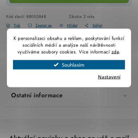
SVÍTIDLA technická
Kód zboží:
BB003848
Záruka
:
2 roky
NÁŘADÍ
Tisk
Zeptat se
Hlídat
Sdílet
K personalizaci obsahu a reklam, poskytování funkcí
VÝPRODEJ
sociálních médií a analýze naší návštěvnosti
Popis produktu
využíváme soubory cookies. Více informací
zde
.
Položky bez zařazené kategorie dle výrobců
Souhlasím
VÁNOCE
Parametry produktu
Nastavení
OSVĚTLENÍ
Ostatní informace
Otevírací doba výdejny
Obchodní podmínky
Ochrana osobních údajů
Moje objednávka