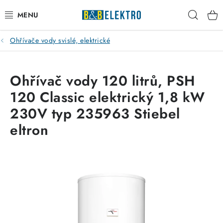
Přejít
Hleda
na
obsah
Ohřívače vody svislé, elektrické
Reklamace / Vrácení zboží
Blog
Ohřívač vody 120 litrů, PSH
120 Classic elektrický 1,8 kW
Kontakty
230V typ 235963 Stiebel
VYTÁPĚNÍ
eltron
VYPÍNAČE
ELEKTROMATERIÁL
JISTIČE