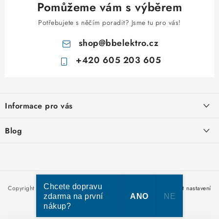
Pomůžeme vám s výběrem
Potřebujete s něčím poradit? Jsme tu pro vás!
shop
@
bbelektro.cz
+420 605 203 605
Z
á
Informace pro vás
p
a
Otevírací doba výdejny
Blog
t
Obchodní podmínky
í
Rozvodnice IKONA od italského výrobce Scame
Ochrana osobních údajů
Nakupujte u nás hned a zaplaťte později – nově přijímáme Skip
Moje objednávka
Pay
Chcete dopravu
Copyright 2026
bbelektro.cz
. Všechna práva vyhrazena.
Upravit nastavení
zdarma na první
ANO
NE
cookies
nákup?
Vytvořil Shoptet Premium
Kabel CYKY – jak vybrat správný typ a průřez