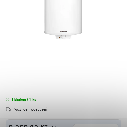
KABELY
ŽÁROVKY
VENTILÁTORY
FOTOVOLTAIKA
OHŘÍVAČE VODY
CHYTRÁ DOMÁCNOST
SVÍTIDLA domovní
(1 ks)
Skladem
LED osvětlení
Možnosti doručení
SVÍTIDLA interiérová