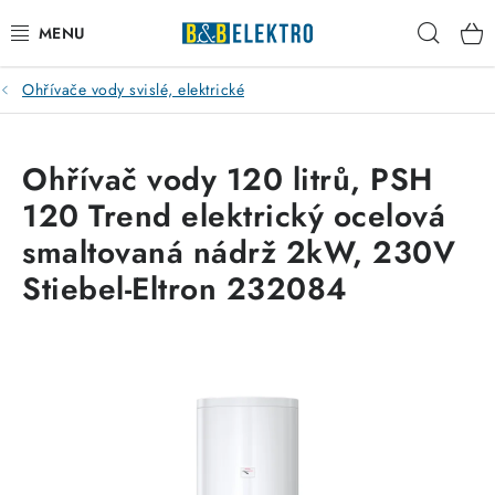
Přejít
Hleda
na
obsah
Ohřívače vody svislé, elektrické
Reklamace / Vrácení zboží
Blog
Ohřívač vody 120 litrů, PSH
120 Trend elektrický ocelová
Kontakty
smaltovaná nádrž 2kW, 230V
VYTÁPĚNÍ
Stiebel-Eltron 232084
VYPÍNAČE
ELEKTROMATERIÁL
JISTIČE