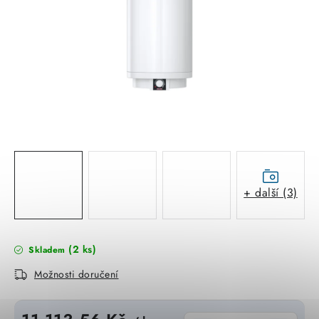
KABELY
ŽÁROVKY
VENTILÁTORY
FOTOVOLTAIKA
OHŘÍVAČE VODY
CHYTRÁ DOMÁCNOST
+ další (3)
SVÍTIDLA domovní
(2 ks)
Skladem
LED osvětlení
Možnosti doručení
SVÍTIDLA interiérová