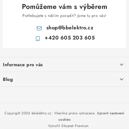
Pomůžeme vám s výběrem
Potřebujete s něčím poradit? Jsme tu pro vás!
shop
@
bbelektro.cz
+420 605 203 605
Z
á
Informace pro vás
p
a
Otevírací doba výdejny
Blog
t
Obchodní podmínky
í
Rozvodnice IKONA od italského výrobce Scame
Ochrana osobních údajů
Nakupujte u nás hned a zaplaťte později – nově přijímáme Skip
Moje objednávka
Pay
Copyright 2026
bbelektro.cz
. Všechna práva vyhrazena.
Upravit nastavení
cookies
Vytvořil Shoptet Premium
Kabel CYKY – jak vybrat správný typ a průřez