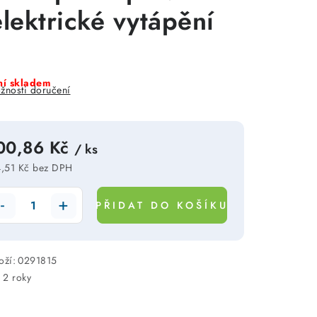
elektrické vytápění
í skladem
žnosti doručení
00,86 Kč
/ ks
,51 Kč bez DPH
rná cena:
PŘIDAT DO KOŠÍKU
oží:
0291815
:
2 roky