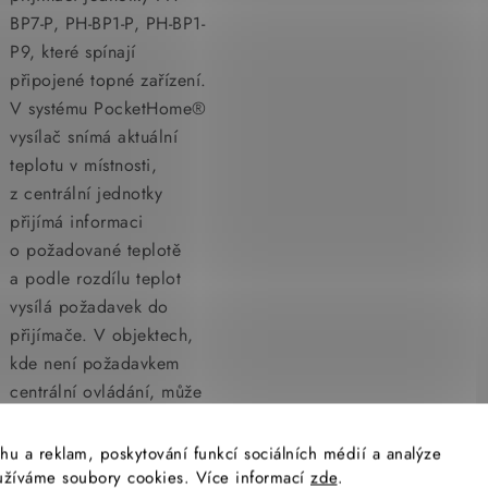
BP7-P, PH-BP1-P, PH-BP1-
P9, které spínají
připojené topné zařízení.
V systému PocketHome®
vysílač snímá aktuální
teplotu v místnosti,
z centrální jednotky
přijímá informaci
o požadované teplotě
a podle rozdílu teplot
vysílá požadavek do
přijímače. V objektech,
kde není požadavkem
centrální ovládání, může
komplet pracovat
i autonomně bez
hu a reklam, poskytování funkcí sociálních médií a analýze
centrální jednotky.
yužíváme soubory cookies. Více informací
zde
.