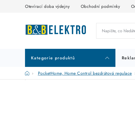
Přejít
Otevírací doba výdejny
Obchodní podmínky
O
na
obsah
Kategorie produktů
Rekla
Domů
PocketHome, Home Control bezdrátová regulace
P
K
Přeskočit
kategorie
a
o
t
s
e
t
g
r
o