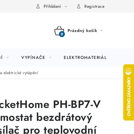
Přihlášení
Registrace
Prázdný košík
NÁKUPNÍ
KOŠÍK
Í
VYPÍNAČE
ELEKTROMATERIÁL
JIS
 elektrické vytápění
cketHome PH-BP7-V
rmostat bezdrátový
sílač pro teplovodní