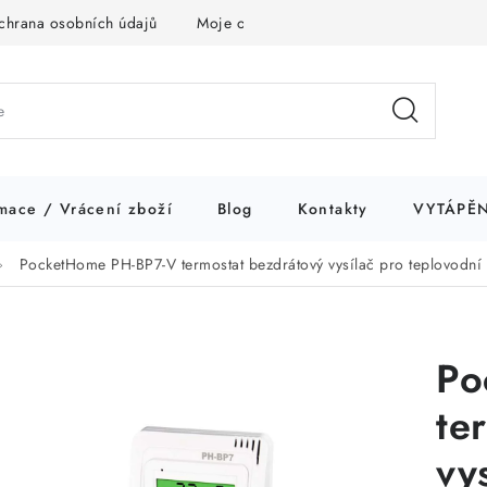
chrana osobních údajů
Moje objednávka
mace / Vrácení zboží
Blog
Kontakty
VYTÁPĚN
PocketHome PH-BP7-V termostat bezdrátový vysílač pro teplovodní a
Po
te
vy