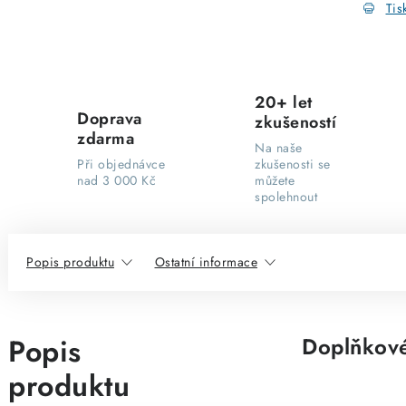
Tis
20+ let
Doprava
zkušeností
zdarma
Na naše
Při objednávce
zkušenosti se
nad 3 000 Kč
můžete
spolehnout
Popis produktu
Ostatní informace
Popis
Doplňkové
produktu