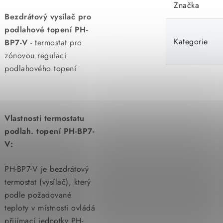
Značka
Bezdrátový vysílač pro
podlahové topení PH-
Kategorie
BP7-V
- termostat pro
zónovou regulaci
podlahového topení
Vlastnosti termostatu
podlah. topení PH-BP7-
V:
PH-BP7-V je bezdrátový
termostat (vysílač), který
podle požadované
teploty v místnosti ovládá
přijímací jednotky PH-