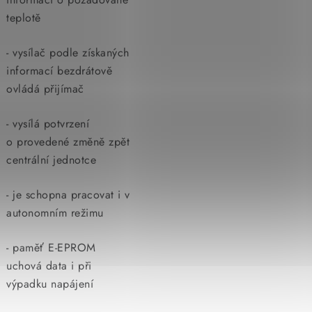
teplotě
- vysílač podle získaných
informací bezdrátově
ovládá přijímač
- vysílá potvrzení
o provedené změně zpět
centrální jednotce
- je schopna pracovat i v
autonomním režimu
- paměť E-EPROM
uchová data i při
výpadku napájení