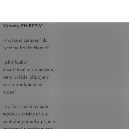
Výhody PH-BP7-V:
- možnost zařazení do
systému PocketHome®
- plní funkci
bezdrátového termostatu,
který ovládá připojený
okruh podlahového
topení
- vysílač snímá aktuální
teplotu v místnosti a z
centrální jednotky přijímá
informaci o požadované