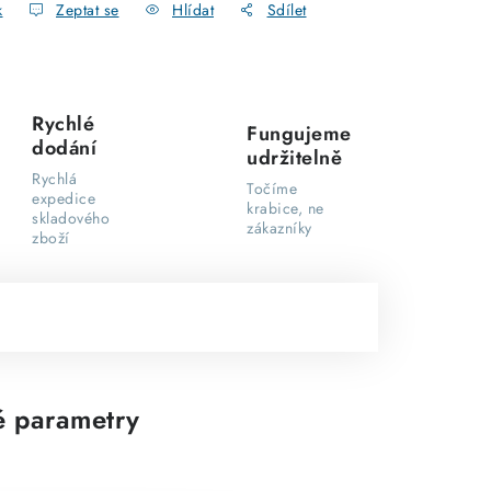
k
Zeptat se
Hlídat
Sdílet
Rychlé
Fungujeme
dodání
udržitelně
Rychlá
Točíme
expedice
krabice, ne
skladového
zákazníky
zboží
 parametry