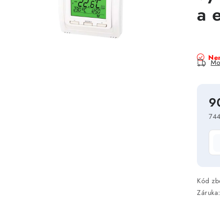
a 
Nen
Mo
9
744
Mě
Kód zb
Záruka