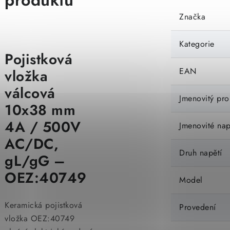
produktu
Značka
Kategorie
Pojistková
EAN
vložka
válcová
Jmenovitý pro
10x38 mm
4A / 500V
Jmenovité nap
AC/DC,
Druh napětí
gL/gG –
OEZ:40749
Model
Keramická pojistková
Provedení
vložka OEZ:40749