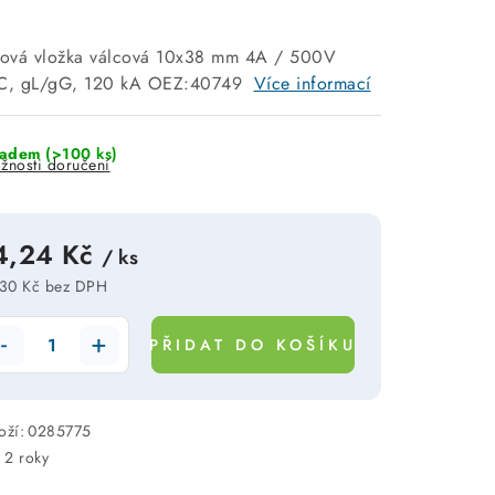
tková vložka válcová 10x38 mm 4A / 500V
, gL/gG, 120 kA OEZ:40749
Více informací
ladem
(>100 ks)
žnosti doručení
4,24 Kč
/ ks
30 Kč bez DPH
rná cena:
PŘIDAT DO KOŠÍKU
oží:
0285775
:
2 roky