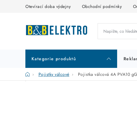
Přejít
Otevírací doba výdejny
Obchodní podmínky
O
na
obsah
Kategorie produktů
Rekla
Domů
Pojistky válcové
Pojistka válcová 4A PVA10 
P
K
Přeskočit
kategorie
a
o
t
s
e
t
g
r
o