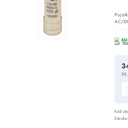
Pojis
AC/DC
Sk
Mo
3
28,
Mě
Kód zb
Záruka