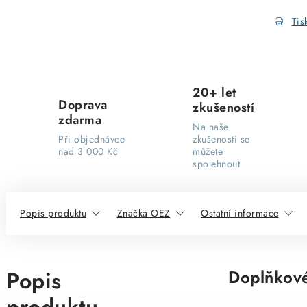
Tis
20+ let
Doprava
zkušeností
zdarma
Na naše
Při objednávce
zkušenosti se
nad 3 000 Kč
můžete
spolehnout
Popis produktu
Značka OEZ
Ostatní informace
Popis
Doplňkové