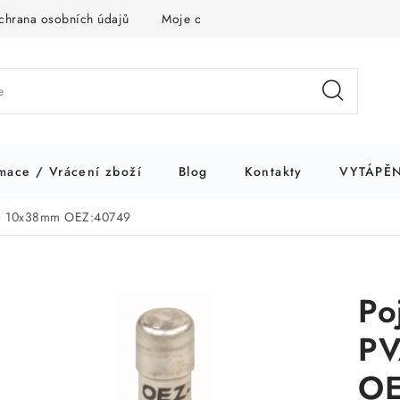
chrana osobních údajů
Moje objednávka
mace / Vrácení zboží
Blog
Kontakty
VYTÁPĚN
gG 10x38mm OEZ:40749
Po
PV
OE