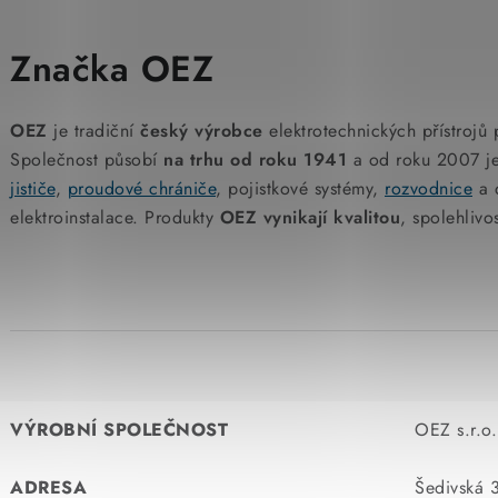
Značka OEZ
OEZ
je tradiční
český výrobce
elektrotechnických přístrojů 
Společnost působí
na trhu od roku 1941
a od roku 2007 je
jističe
,
proudové chrániče
, pojistkové systémy,
rozvodnice
a d
elektroinstalace. Produkty
OEZ vynikají kvalitou
, spolehlivo
VÝROBNÍ SPOLEČNOST
OEZ s.r.o.
ADRESA
Šedivská 