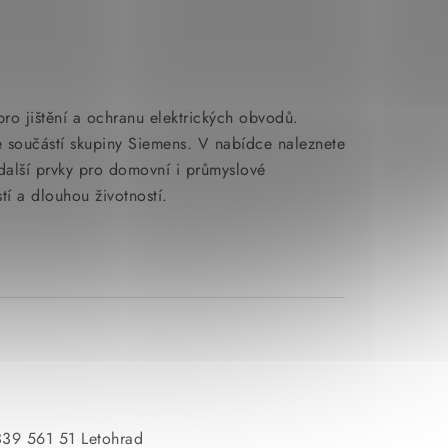
pro jištění a ochranu elektrických obvodů.
 součástí skupiny Siemens. V nabídce naleznete
alší prvky pro domovní i průmyslové
stí a dlouhou životností.
339 561 51 Letohrad