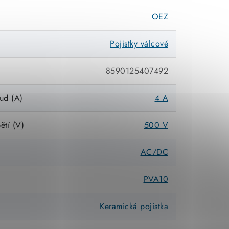
OEZ
Pojistky válcové
8590125407492
ud (A)
4 A
ětí (V)
500 V
AC/DC
PVA10
Keramická pojistka