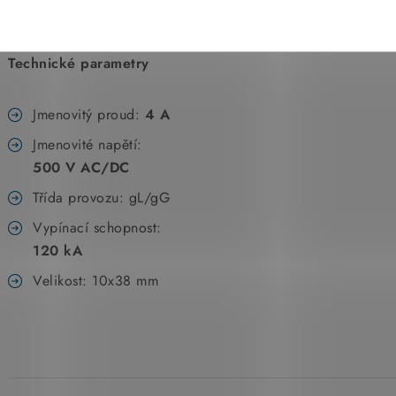
W.
Technické parametry
Jmenovitý proud:
4 A
Jmenovité napětí:
500 V AC/DC
Třída provozu: gL/gG
Vypínací schopnost:
120 kA
Velikost: 10x38 mm