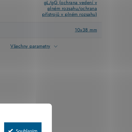
gL/gG (ochrana vedení v
a
plném rozsahu/ochrana
přístrojů v plném rozsahu)
10x38 mm
Všechny parametry
Souhlasím