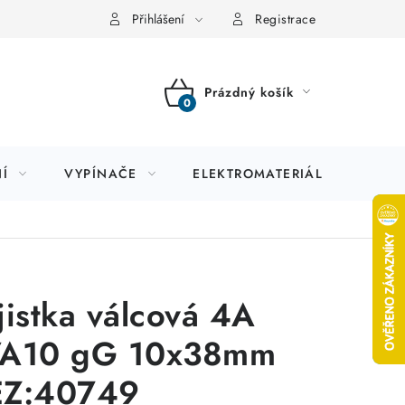
Přihlášení
Registrace
Prázdný košík
NÁKUPNÍ
KOŠÍK
Í
VYPÍNAČE
ELEKTROMATERIÁL
JIS
jistka válcová 4A
A10 gG 10x38mm
Z:40749