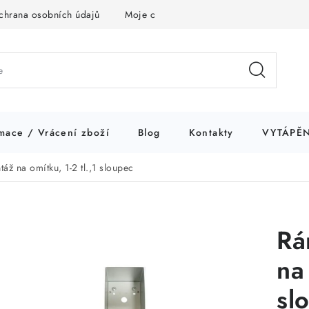
chrana osobních údajů
Moje objednávka
mace / Vrácení zboží
Blog
Kontakty
VYTÁPĚN
ž na omítku, 1-2 tl.,1 sloupec
Rá
na 
sl