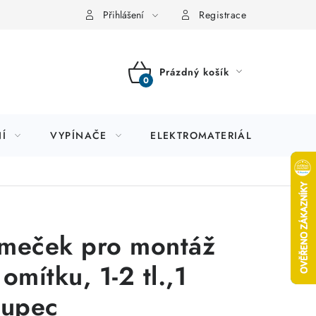
Přihlášení
Registrace
Prázdný košík
NÁKUPNÍ
KOŠÍK
Í
VYPÍNAČE
ELEKTROMATERIÁL
JIS
meček pro montáž
omítku, 1-2 tl.,1
oupec