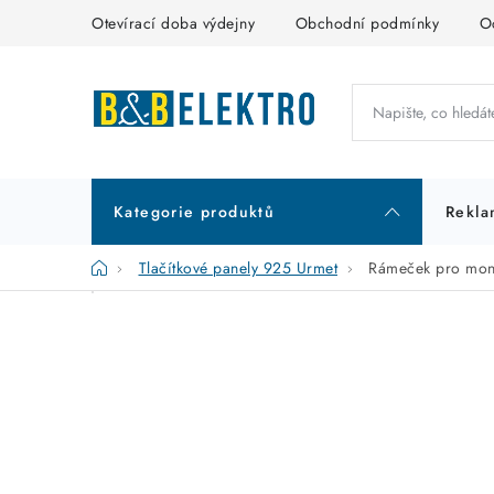
Přejít
Otevírací doba výdejny
Obchodní podmínky
O
na
obsah
Kategorie produktů
Rekla
Domů
Tlačítkové panely 925 Urmet
Rámeček pro montá
P
K
Přeskočit
kategorie
a
o
t
s
e
t
g
r
o