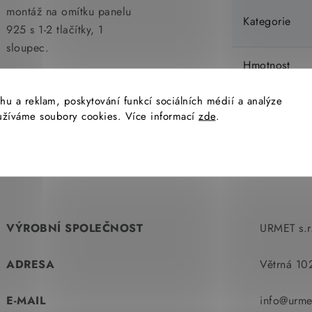
montáž na omítku panelu
Kategorie
925 s 1-2 tlačítky, 1
sloupec.
Hmotnost
hu a reklam, poskytování funkcí sociálních médií a analýze
EAN
yužíváme soubory cookies. Více informací
zde
.
VÝROBNÍ SPOLEČNOST
URMET s.r
ADRESA
Větrná 10
E-MAIL
info@urme