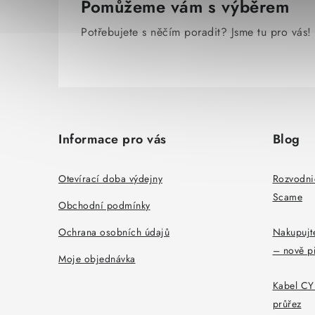
Pomůžeme vám s výběrem
Potřebujete s něčím poradit? Jsme tu pro vás!
Z
á
Informace pro vás
Blog
p
a
Otevírací doba výdejny
Rozvodni
Scame
t
Obchodní podmínky
í
Ochrana osobních údajů
Nakupujte
– nově p
Moje objednávka
Kabel CYK
průřez