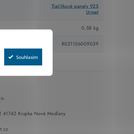
Tlačítkové panely 925
Urmet
0.58 kg
8021156009039
Souhlasím
.o.
2 41742 Krupka Nové Modlany
t.cz