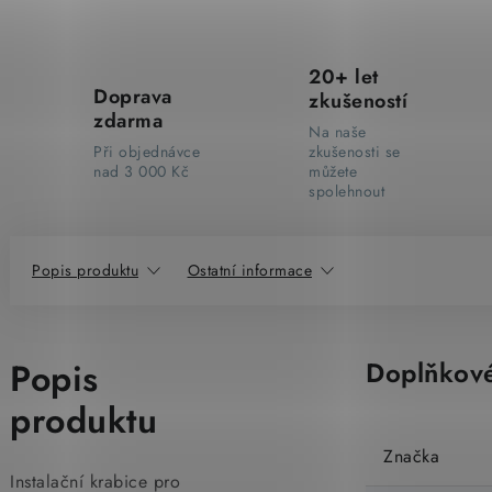
20+ let
Doprava
zkušeností
zdarma
Na naše
Při objednávce
zkušenosti se
nad 3 000 Kč
můžete
spolehnout
Popis produktu
Ostatní informace
Popis
Doplňkové
produktu
Značka
Instalační krabice pro