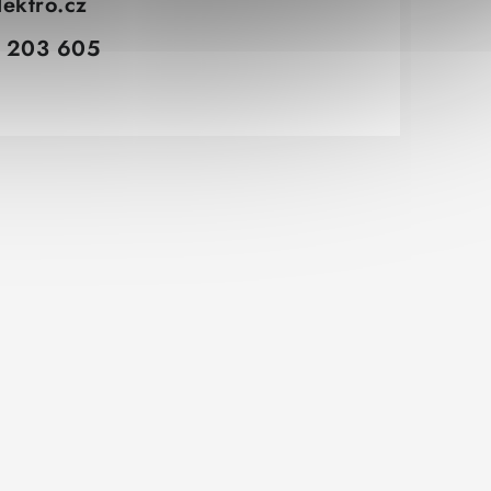
lektro.cz
 203 605