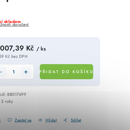
í skladem
žnosti doručení
 007,39 Kč
/ ks
59 Kč bez DPH
rná cena:
PŘIDAT DO KOŠÍKU
oží:
BB017699
:
2 roky
k
Zeptat se
Hlídat
Sdílet