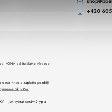
shop
@
bbe
+420 605
ce IKONA od italského výrobce
 u nás hned a zaplaťte později
řijímáme Skip Pay
Y – jak vybrat správný typ a