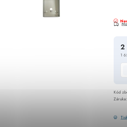
Nen
Mo
2
1 6
Mě
Kód zb
Záruka
Tis