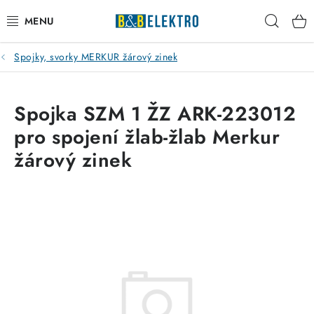
Přejít
Hleda
na
obsah
Spojky, svorky MERKUR žárový zinek
Reklamace / Vrácení zboží
Blog
Spojka SZM 1 ŽZ ARK-223012
pro spojení žlab-žlab Merkur
Kontakty
žárový zinek
VYTÁPĚNÍ
VYPÍNAČE
ELEKTROMATERIÁL
JISTIČE