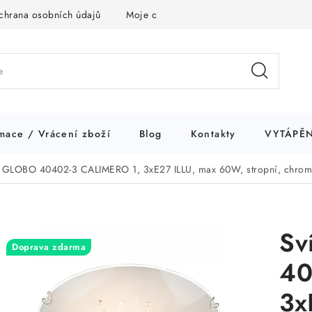
chrana osobních údajů
Moje objednávka
mace / Vrácení zboží
Blog
Kontakty
VYTÁPĚN
o GLOBO 40402-3 CALIMERO 1, 3xE27 ILLU, max 60W, stropní, chrom, 
Sv
Doprava zdarma
40
3x