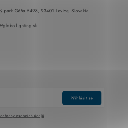
ný park Géňa 5498, 93401 Levice, Slovakia
t@globo-lighting.sk
Přihlásit se
ochrany osobních údajů