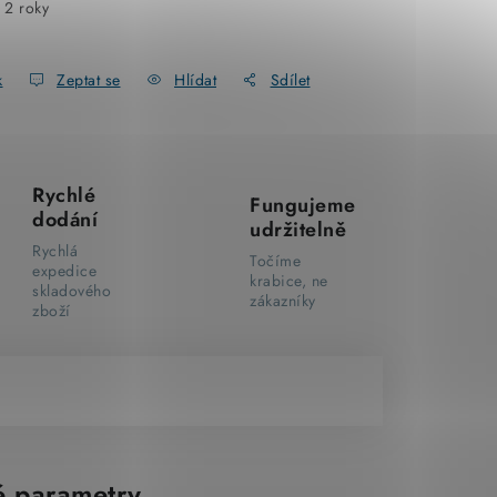
:
2 roky
k
Zeptat se
Hlídat
Sdílet
Rychlé
Fungujeme
dodání
udržitelně
Rychlá
Točíme
expedice
krabice, ne
skladového
zákazníky
zboží
 parametry