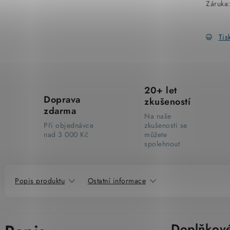
Záruka
Tis
20+ let
Doprava
zkušeností
zdarma
Na naše
Při objednávce
zkušenosti se
nad 3 000 Kč
můžete
spolehnout
Popis produktu
Ostatní informace
Doplňkové