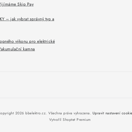
řijímáme Skip Pay
Y – jak vybrat správný typ a
opného výkonu pro elektrické
y/akumulační kamna
opyright 2026
bbelektro.cz
. Všechna práva vyhrazena.
Upravit nastavení cooki
Vytvořil Shoptet Premium