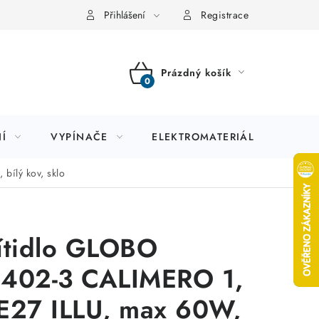
Přihlášení
Registrace
Prázdný košík
NÁKUPNÍ
KOŠÍK
Í
VYPÍNAČE
ELEKTROMATERIÁL
JIS
bílý kov, sklo
ítidlo GLOBO
402-3 CALIMERO 1,
E27 ILLU, max 60W,