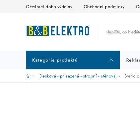
Přejít
Otevírací doba výdejny
Obchodní podmínky
O
na
obsah
Kategorie produktů
Rekla
Domů
Desková - přisazená - stropní - stěnová
Svítidl
P
K
Přeskočit
kategorie
a
o
t
s
e
t
g
r
o