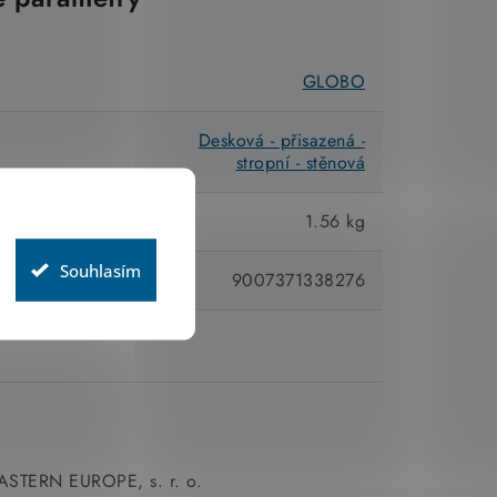
GLOBO
Desková - přisazená -
stropní - stěnová
1.56 kg
Souhlasím
9007371338276
STERN EUROPE, s. r. o.