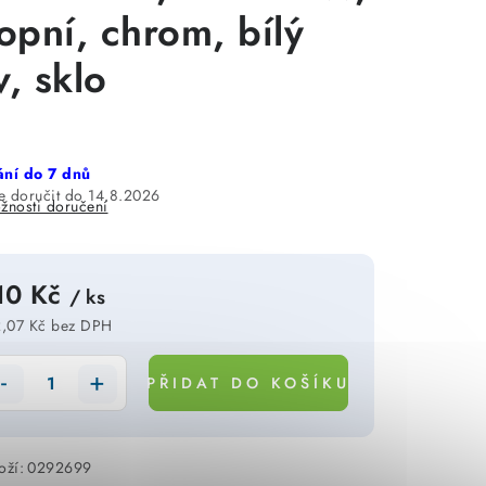
ropní, chrom, bílý
v, sklo
ní do 7 dnů
14.8.2026
žnosti doručení
10 Kč
/ ks
,07 Kč bez DPH
rná cena:
PŘIDAT DO KOŠÍKU
oží:
0292699