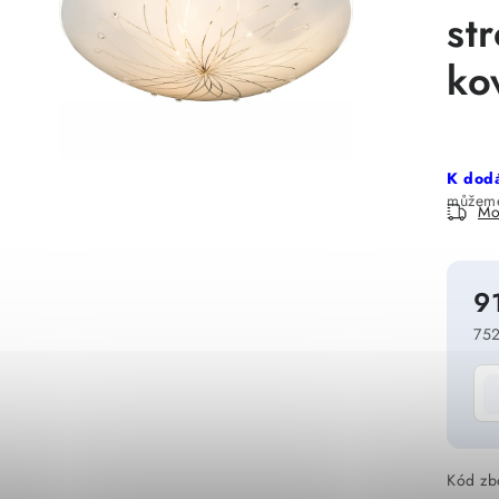
st
ko
K dodá
Mo
9
752
Mě
Kód zb