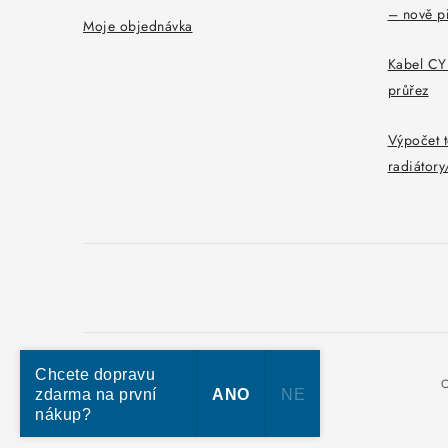
– nově p
Moje objednávka
Kabel CYK
průřez
Výpočet t
radiátor
Chcete dopravu
C
zdarma na první
ANO
NE
nákup?