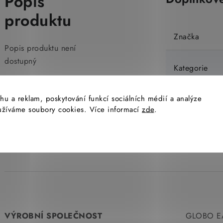
Popis
produktu
Značka
Popis produktu není
dostupný
Kategorie
hu a reklam, poskytování funkcí sociálních médií a analýze
Hmotnost
yužíváme soubory cookies. Více informací
zde
.
EAN
VÝROBNÍ SPOLEČNOST
GLOBO EA