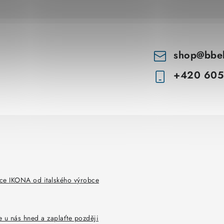
shop
@
bbe
+420 605
ce IKONA od italského výrobce
 u nás hned a zaplaťte později