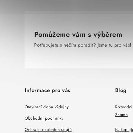
Pomůžeme vám s výběrem
Potřebujete s něčím poradit? Jsme tu pro vás!
Z
á
Informace pro vás
Blog
p
a
Otevírací doba výdejny
Rozvodni
Scame
t
Obchodní podmínky
í
Ochrana osobních údajů
Nakupujte