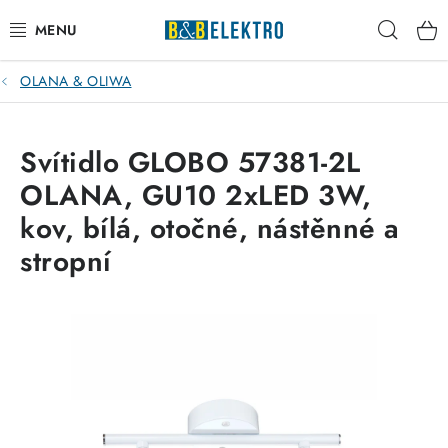
Přejít
Hleda
na
obsah
OLANA & OLIWA
Reklamace / Vrácení zboží
Blog
Svítidlo GLOBO 57381-2L
OLANA, GU10 2xLED 3W,
Kontakty
kov, bílá, otočné, nástěnné a
VYTÁPĚNÍ
stropní
VYPÍNAČE
ELEKTROMATERIÁL
JISTIČE