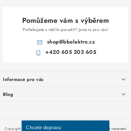
Pomůžeme vám s výběrem
Potřebujete s něčím poradit? Jsme tu pro vás!
shop
@
bbelektro.cz
+420 605 203 605
Z
á
Informace pro vás
p
a
Otevírací doba výdejny
Blog
t
Obchodní podmínky
í
Rozvodnice IKONA od italského výrobce Scame
Ochrana osobních údajů
Nakupujte u nás hned a zaplaťte později – nově přijímáme Skip
Moje objednávka
Pay
Chcete dopravu
Copyright 2026
bbelektro.cz
. Všechna práva vyhrazena.
Upravit nastavení