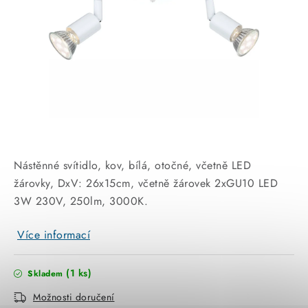
KABELY
ŽÁROVKY
VENTILÁTORY
FOTOVOLTAIKA
OHŘÍVAČE VODY
Nástěnné svítidlo, kov, bílá, otočné, včetně LED
CHYTRÁ DOMÁCNOST
žárovky, DxV: 26x15cm, včetně žárovek 2xGU10 LED
3W 230V, 250lm, 3000K.
SVÍTIDLA domovní
Více informací
LED osvětlení
(1 ks)
Skladem
SVÍTIDLA interiérová
Možnosti doručení