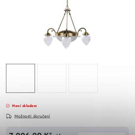
KABELY
ŽÁROVKY
VENTILÁTORY
FOTOVOLTAIKA
OHŘÍVAČE VODY
CHYTRÁ DOMÁCNOST
SVÍTIDLA domovní
Není skladem
LED osvětlení
Možnosti doručení
SVÍTIDLA interiérová