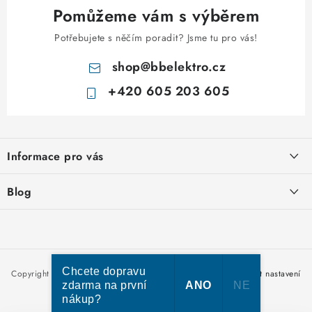
Pomůžeme vám s výběrem
Potřebujete s něčím poradit? Jsme tu pro vás!
shop
@
bbelektro.cz
+420 605 203 605
Z
á
Informace pro vás
p
a
Otevírací doba výdejny
Blog
t
Obchodní podmínky
í
Rozvodnice IKONA od italského výrobce Scame
Ochrana osobních údajů
Nakupujte u nás hned a zaplaťte později – nově přijímáme Skip
Moje objednávka
Pay
Chcete dopravu
Copyright 2026
bbelektro.cz
. Všechna práva vyhrazena.
Upravit nastavení
zdarma na první
ANO
NE
cookies
nákup?
Vytvořil Shoptet Premium
Kabel CYKY – jak vybrat správný typ a průřez