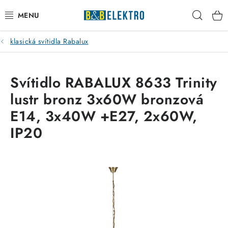
Přejít
Hleda
na
obsah
klasická svítidla Rabalux
Reklamace / Vrácení zboží
Blog
Svítidlo RABALUX 8633 Trinity
lustr bronz 3x60W bronzová
Kontakty
E14, 3x40W +E27, 2x60W,
VYTÁPĚNÍ
IP20
VYPÍNAČE
ELEKTROMATERIÁL
JISTIČE