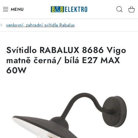
Přejít
Hleda
na
obsah
venkovní, zahradní svítidla Rabalux
Reklamace / Vrácení zboží
Blog
Svítidlo RABALUX 8686 Vigo
matně černá/ bílá E27 MAX
Kontakty
60W
VYTÁPĚNÍ
VYPÍNAČE
ELEKTROMATERIÁL
JISTIČE