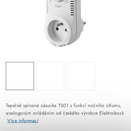
KABELY
ŽÁROVKY
VENTILÁTORY
FOTOVOLTAIKA
OHŘÍVAČE VODY
CHYTRÁ DOMÁCNOST
SVÍTIDLA domovní
Tepelně spínaná zásuvka TS01 s funkcí nočního útlumu,
LED osvětlení
analogovým ovládáním od českého výrobce Elektrobock
Více informací
SVÍTIDLA interiérová