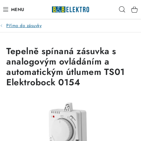
Přejít
Hleda
na
obsah
Přímo do zásuvky
Reklamace / Vrácení zboží
Blog
Tepelně spínaná zásuvka s
analogovým ovládáním a
Kontakty
automatickým útlumem TS01
VYTÁPĚNÍ
Elektrobock 0154
VYPÍNAČE
ELEKTROMATERIÁL
JISTIČE