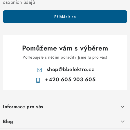
osobních údajů
Přihlásit se
Pomůžeme vám s výběrem
Potřebujete s něčím poradit? Jsme tu pro vás!
shop
@
bbelektro.cz
+420 605 203 605
Z
á
Informace pro vás
p
a
Otevírací doba výdejny
Blog
t
Obchodní podmínky