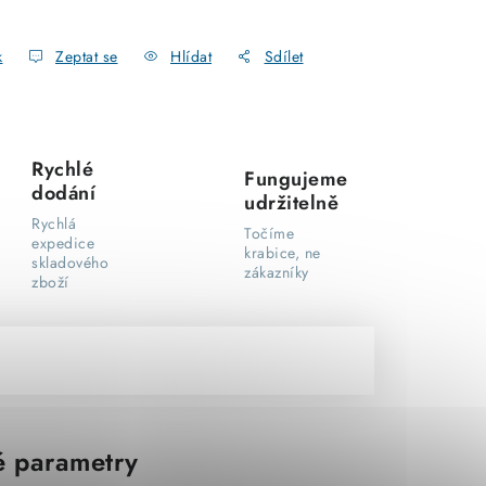
k
Zeptat se
Hlídat
Sdílet
Rychlé
Fungujeme
dodání
udržitelně
Rychlá
Točíme
expedice
krabice, ne
skladového
zákazníky
zboží
 parametry