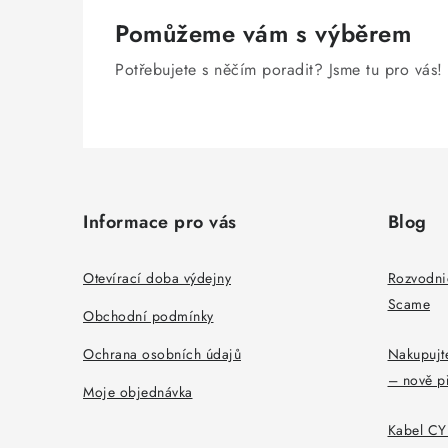
Pomůžeme vám s výběrem
Potřebujete s něčím poradit? Jsme tu pro vás!
Z
á
Informace pro vás
Blog
p
a
Otevírací doba výdejny
Rozvodni
Scame
t
Obchodní podmínky
í
Ochrana osobních údajů
Nakupujte
– nově p
Moje objednávka
Kabel CYK