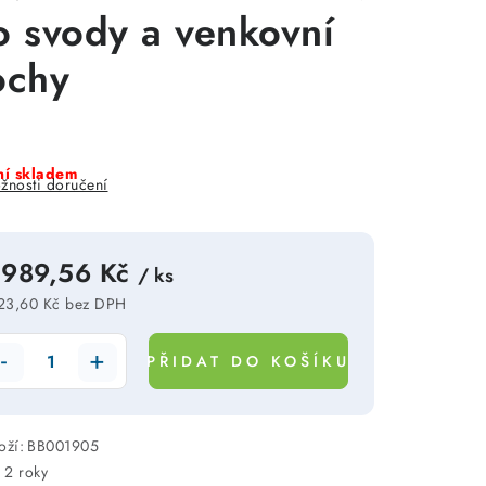
o svody a venkovní
ochy
í skladem
žnosti doručení
 989,56 Kč
/ ks
23,60 Kč bez DPH
rná cena:
PŘIDAT DO KOŠÍKU
oží:
BB001905
:
2 roky