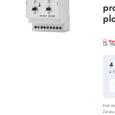
pr
pl
Nen
Mo
4
4 1
Mě
Kód zb
Záruka