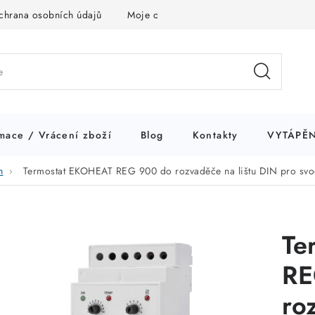
chrana osobních údajů
Moje objednávka
mace / Vrácení zboží
Blog
Kontakty
VYTÁPĚN
h
Termostat EKOHEAT REG 900 do rozvaděče na lištu DIN pro svo
Te
RE
ro