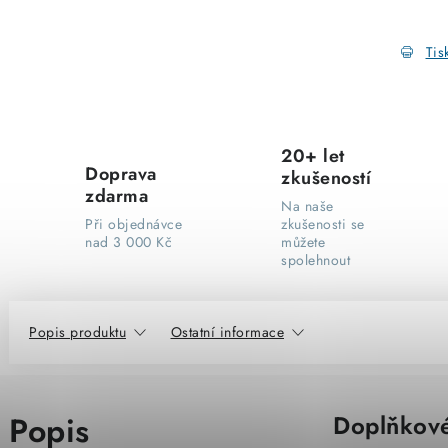
Tis
20+ let
Doprava
zkušeností
zdarma
Na naše
Při objednávce
zkušenosti se
nad 3 000 Kč
můžete
spolehnout
Popis produktu
Ostatní informace
Popis
Doplňkové