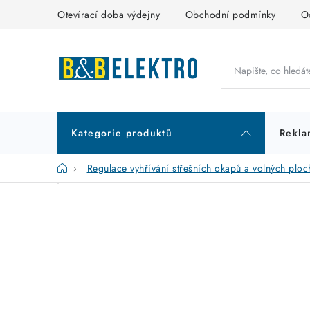
Přejít
Otevírací doba výdejny
Obchodní podmínky
O
na
obsah
Kategorie produktů
Rekla
Domů
Regulace vyhřívání střešních okapů a volných ploc
P
K
Přeskočit
kategorie
a
o
t
s
e
t
g
r
o