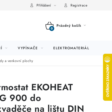
Přihlášení
Registrace
Prázdný košík
NÁKUPNÍ
KOŠÍK
Í
VYPÍNAČE
ELEKTROMATERIÁL
JIS
dy a venkovní plochy
rmostat EKOHEAT
G 900 do
zvaděče na lištu DIN