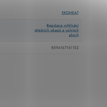
EKOHEAT
Regulace vyhřívání
střešních okapů a volných
ploch
8594167161152