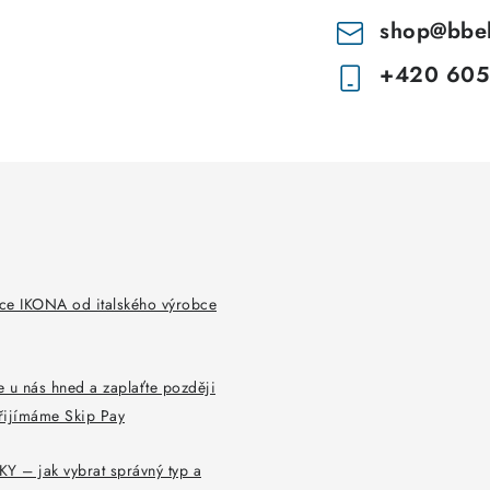
shop
@
bbe
+420 605
ce IKONA od italského výrobce
 u nás hned a zaplaťte později
řijímáme Skip Pay
Y – jak vybrat správný typ a