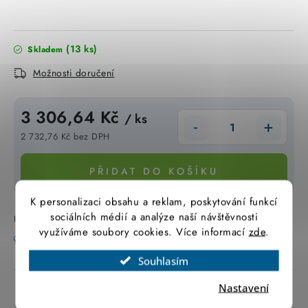
SVÍTIDLA technická
(13 ks)
NÁŘADÍ
Skladem
Možnosti doručení
VÝPRODEJ
3 306,64 Kč
/ ks
Položky bez zařazené kategorie dle výrobců
2 732,76 Kč bez DPH
Měrná cena:
VÁNOCE
PŘIDAT DO KOŠÍKU
OSVĚTLENÍ
K personalizaci obsahu a reklam, poskytování funkcí
sociálních médií a analýze naší návštěvnosti
Kód zboží:
0253678
Záruka
:
2 roky
využíváme soubory cookies. Více informací
zde
.
Otevírací doba výdejny
Obchodní podmínky
Tisk
Zeptat se
Hlídat
Sdílet
Ochrana osobních údajů
Moje objednávka
Souhlasím
Nastavení
Popis produktu