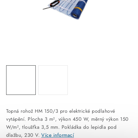
KABELY
ŽÁROVKY
VENTILÁTORY
FOTOVOLTAIKA
OHŘÍVAČE VODY
CHYTRÁ DOMÁCNOST
SVÍTIDLA domovní
Topná rohož HM 150/3 pro elektrické podlahové
LED osvětlení
vytápění. Plocha 3 m², výkon 450 W, měrný výkon 150
W/m², tloušťka 3,5 mm. Pokládka do lepidla pod
SVÍTIDLA interiérová
dlažbu, 230 V.
Více informací