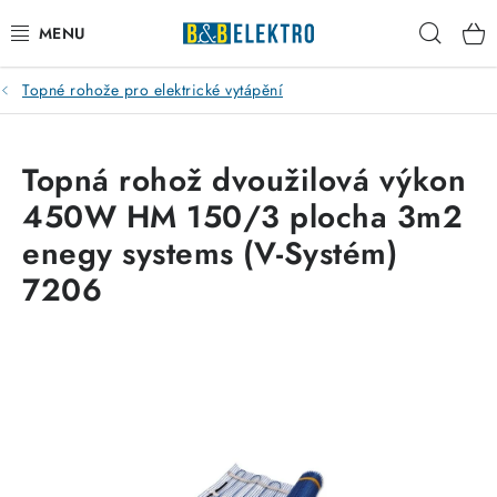
Přejít
Hleda
na
obsah
Topné rohože pro elektrické vytápění
Reklamace / Vrácení zboží
Blog
Topná rohož dvoužilová výkon
450W HM 150/3 plocha 3m2
Kontakty
enegy systems (V-Systém)
VYTÁPĚNÍ
7206
VYPÍNAČE
ELEKTROMATERIÁL
JISTIČE