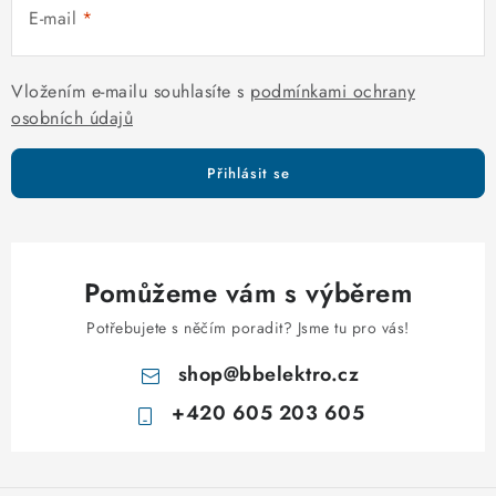
E-mail
Vložením e-mailu souhlasíte s
podmínkami ochrany
osobních údajů
Přihlásit se
Pomůžeme vám s výběrem
Potřebujete s něčím poradit? Jsme tu pro vás!
shop
@
bbelektro.cz
+420 605 203 605
Z