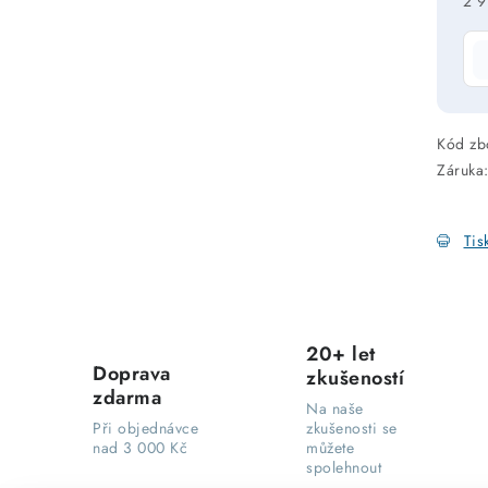
2 9
Mě
Kód zb
Záruka
Tis
20+ let
Doprava
zkušeností
zdarma
Na naše
Při objednávce
zkušenosti se
nad 3 000 Kč
můžete
spolehnout