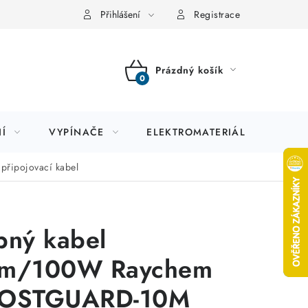
Přihlášení
Registrace
Prázdný košík
NÁKUPNÍ
KOŠÍK
Í
VYPÍNAČE
ELEKTROMATERIÁL
JIS
řipojovací kabel
pný kabel
m/100W Raychem
OSTGUARD-10M