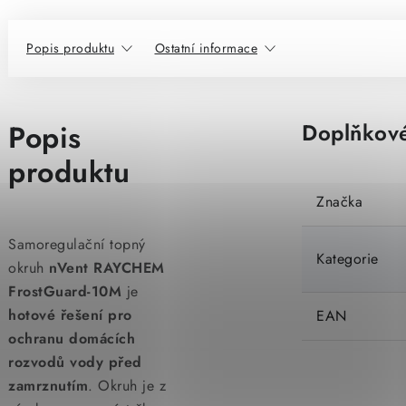
Popis produktu
Ostatní informace
Popis
Doplňkové
produktu
Značka
Samoregulační topný
Kategorie
okruh
nVent RAYCHEM
FrostGuard-10M
je
hotové řešení pro
EAN
ochranu domácích
rozvodů vody před
zamrznutím
. Okruh je z