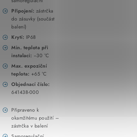
samoregulační
Připojení:
zástrčka
do zásuvky (součást
balení)
Krytí:
IP68
Min. teplota při
instalaci:
−30 °C
Max. expoziční
teplota:
+65 °C
Objednací číslo:
641438-000
Připraveno k
okamžitému použití –
zástrčka v balení
Samoregulační