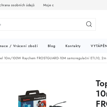
chrana osobních údajů
Moje objednávka
mace / Vrácení zboží
Blog
Kontakty
VYTÁPĚN
bel 10m/100W Raychem FROSTGUARD-10M samoregulační ETL10, 2m p
To
10
FR