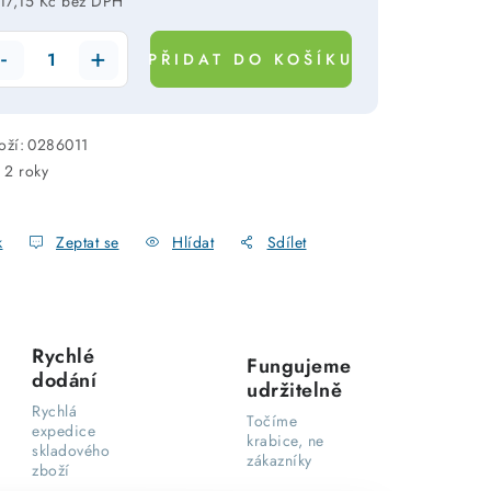
17,15 Kč bez DPH
rná cena:
PŘIDAT DO KOŠÍKU
oží:
0286011
:
2 roky
k
Zeptat se
Hlídat
Sdílet
Rychlé
Fungujeme
dodání
udržitelně
Rychlá
Točíme
expedice
krabice, ne
skladového
zákazníky
zboží