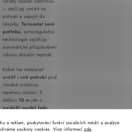
výroby osazen zástrčkou
– stačí jej umístit na
potrubí a zapojit do
zásuvky.
Termostat není
potřeba
, samoregulační
technologie zajišťuje
automatické přizpůsobení
výkonu aktuální teplotě.
Kabel lze instalovat
uvnitř i vně potrubí
pod
vhodně zvolenou
tepelnou izolaci. S
délkou
10 m
jde o
nejdelší model řady
FrostGuard
– ideální
hu a reklam, poskytování funkcí sociálních médií a analýze
volba pro delší rozvody
yužíváme soubory cookies. Více informací
zde
.
vody v nevytápěných