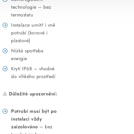
technologie – bez
termostatu
Instalace uvnitř i vně
potrubí (kovové i
plastové)
Nízká spotřeba
energie
Krytí IP68 – vhodné
do vlhkého prostředí
⚠️
Důležité upozornění:
Potrubí musí být po
instalaci vždy
zaizolováno
– bez