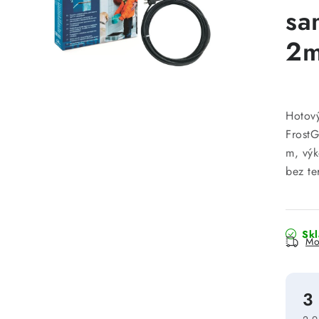
sa
2m
Hotov
FrostG
m, výk
bez te
Sk
Mo
3