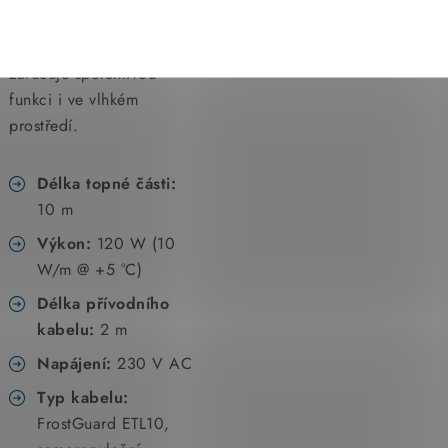
prostorách, chatách nebo
garážích. Krytí
IP68
zaručuje spolehlivou
funkci i ve vlhkém
prostředí.
Délka topné části:
10 m
Výkon:
120 W (10
W/m @ +5 °C)
Délka přívodního
kabelu:
2 m
Napájení:
230 V AC
Typ kabelu:
FrostGuard ETL10,