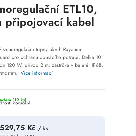
moregulační ETL10,
 připojovací kabel
ý samoregulační topný okruh Raychem
uard pro ochranu domácího potrubí. Délka 10
on 120 W, přívod 2 m, zástrčka v balení. IP68,
rmostatu.
Více informací
ladem
(19 ks)
žnosti doručení
 529,75 Kč
/ ks