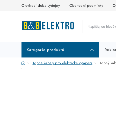
Přejít
Otevírací doba výdejny
Obchodní podmínky
O
na
obsah
Kategorie produktů
Rekla
Domů
Topné kabely pro elektrické vytápění
Topný ka
P
K
Přeskočit
kategorie
a
o
t
s
e
t
g
r
o