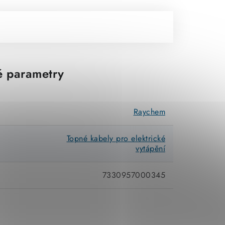
 parametry
Raychem
Topné kabely pro elektrické
vytápění
7330957000345