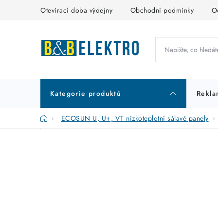
Přejít
Otevírací doba výdejny
Obchodní podmínky
O
na
obsah
Kategorie produktů
Rekla
Domů
ECOSUN U, U+, VT nízkoteplotní sálavé panely
P
K
Přeskočit
kategorie
a
o
t
s
e
t
g
r
o