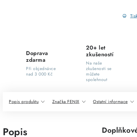
Tis
20+ let
Doprava
zkušeností
zdarma
Na naše
Při objednávce
zkušenosti se
nad 3 000 Kč
můžete
spolehnout
Popis produktu
Značka FENIX
Ostatní informace
Popis
Doplňkové