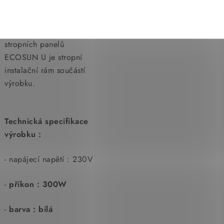
přívodním vodičem pro
zapojení do instalační
krabice, stejně jako u
stropních panelů
ECOSUN U je stropní
instalační rám součástí
výrobku.
Technická specifikace
výrobku :
- napájecí napětí : 230V
-
příkon : 300W
-
barva : bílá