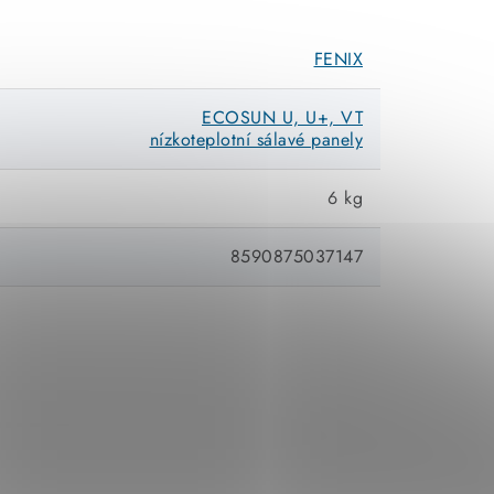
FENIX
ECOSUN U, U+, VT
nízkoteplotní sálavé panely
6 kg
8590875037147