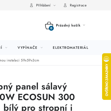
Přihlášení
Registrace
Prázdný košík
NÁKUPNÍ
KOŠÍK
Í
VYPÍNAČE
ELEKTROMATERIÁL
JIS
nou instalaci 59x59x3cm
pný panel sálavý
0W ECOSUN 300
 bílý pro stropní i