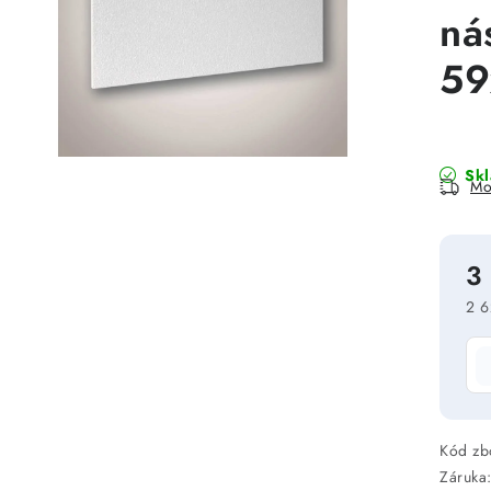
ná
59
Sk
Mo
3
2 6
Mě
Kód zb
Záruka