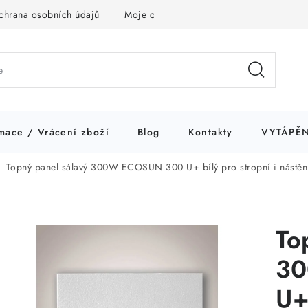
chrana osobních údajů
Moje objednávka
mace / Vrácení zboží
Blog
Kontakty
VYTÁPĚN
Topný panel sálavý 300W ECOSUN 300 U+ bílý pro stropní i nástěn
To
30
U+