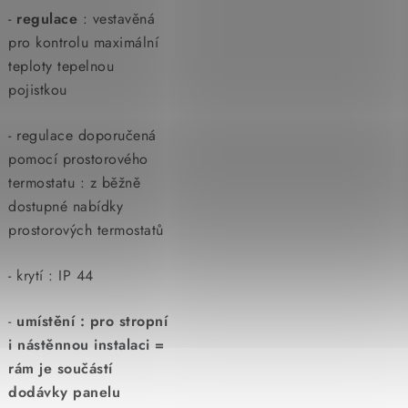
-
regulace
: vestavěná
pro kontrolu maximální
teploty tepelnou
pojistkou
- regulace doporučená
pomocí prostorového
termostatu : z běžně
dostupné nabídky
prostorových termostatů
- krytí : IP 44
-
umístění : pro stropní
i nástěnnou instalaci =
rám je součástí
dodávky panelu