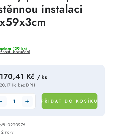
stěnnou instalaci
x59x3cm
ladem
(29 ks)
žnosti doručení
 170,41 Kč
/ ks
20,17 Kč bez DPH
rná cena:
PŘIDAT DO KOŠÍKU
oží:
0290976
:
2 roky