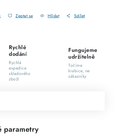
k
Zeptat se
Hlídat
Sdílet
Rychlé
Fungujeme
dodání
udržitelně
Rychlá
Točíme
expedice
krabice, ne
skladového
zákazníky
zboží
 parametry