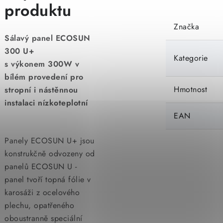
produktu
Značka
Sálavý panel ECOSUN
300 U+
Kategorie
s výkonem 300W v
bílém provedení pro
Hmotnost
stropní i nástěnnou
instalaci nízkoteplotní
EAN
Panely ECOSUN U+ jsou
konstrukčně odvozeny od
panelů ECOSUN U -
panel tvoří topná fólie v
karosáži z ocelového
plechu, opatřeného
oboustranně speciální