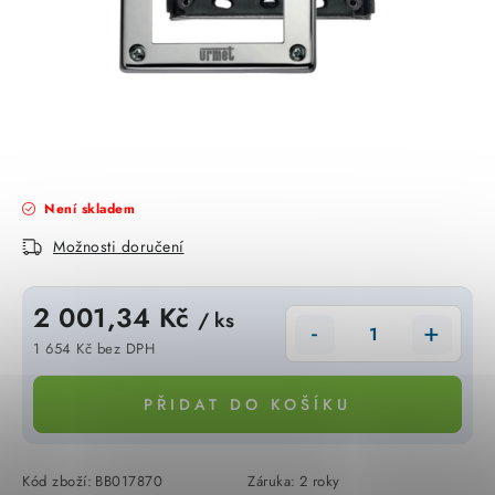
KABELY
ŽÁROVKY
VENTILÁTORY
FOTOVOLTAIKA
Není skladem
OHŘÍVAČE VODY
Možnosti doručení
CHYTRÁ DOMÁCNOST
2 001,34 Kč
/ ks
SVÍTIDLA domovní
1 654 Kč bez DPH
Měrná cena:
LED osvětlení
PŘIDAT DO KOŠÍKU
SVÍTIDLA interiérová
Kód zboží:
BB017870
Záruka
:
2 roky