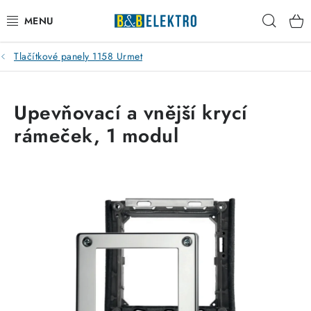
Přejít
Hleda
na
obsah
Tlačítkové panely 1158 Urmet
Reklamace / Vrácení zboží
Blog
Upevňovací a vnější krycí
rámeček, 1 modul
Kontakty
VYTÁPĚNÍ
VYPÍNAČE
ELEKTROMATERIÁL
JISTIČE