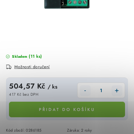
KABELY
ŽÁROVKY
VENTILÁTORY
FOTOVOLTAIKA
(11 ks)
Skladem
OHŘÍVAČE VODY
Možnosti doručení
CHYTRÁ DOMÁCNOST
504,57 Kč
/ ks
SVÍTIDLA domovní
417 Kč bez DPH
Měrná cena:
LED osvětlení
PŘIDAT DO KOŠÍKU
SVÍTIDLA interiérová
Kód zboží:
0286185
Záruka
:
2 roky