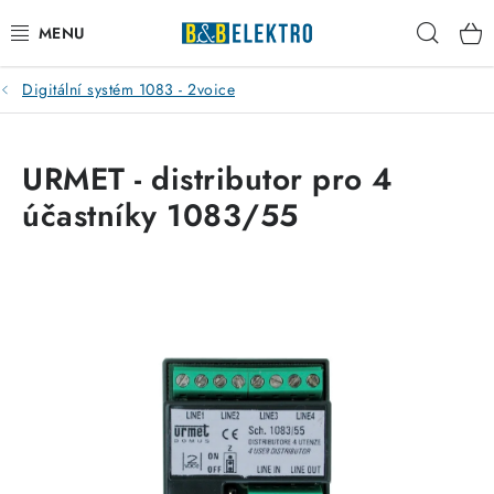
Přejít
Hleda
na
obsah
Digitální systém 1083 - 2voice
Reklamace / Vrácení zboží
Blog
URMET - distributor pro 4
účastníky 1083/55
Kontakty
VYTÁPĚNÍ
VYPÍNAČE
ELEKTROMATERIÁL
JISTIČE