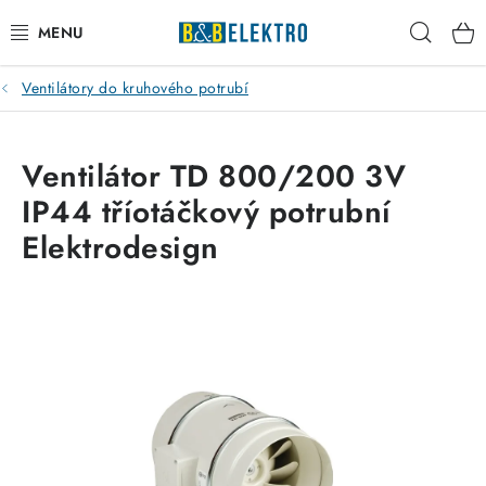
Přejít
Hleda
na
obsah
Ventilátory do kruhového potrubí
Reklamace / Vrácení zboží
Blog
Ventilátor TD 800/200 3V
IP44 tříotáčkový potrubní
Kontakty
Elektrodesign
VYTÁPĚNÍ
VYPÍNAČE
ELEKTROMATERIÁL
JISTIČE