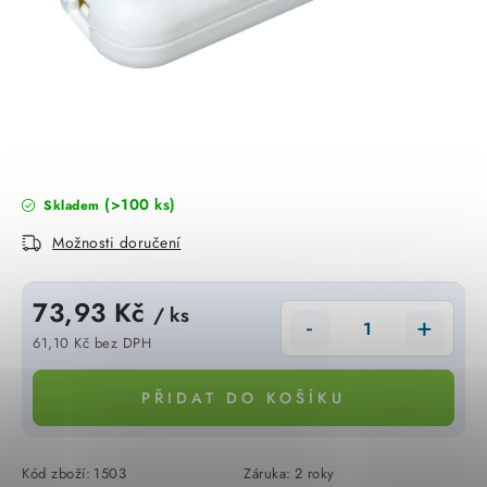
KABELY
ŽÁROVKY
VENTILÁTORY
FOTOVOLTAIKA
(>100 ks)
Skladem
OHŘÍVAČE VODY
Možnosti doručení
CHYTRÁ DOMÁCNOST
73,93 Kč
/ ks
SVÍTIDLA domovní
61,10 Kč bez DPH
Měrná cena:
LED osvětlení
PŘIDAT DO KOŠÍKU
SVÍTIDLA interiérová
Kód zboží:
1503
Záruka
:
2 roky