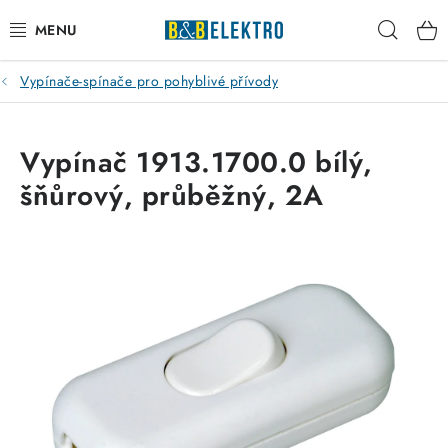
Přejít
Hleda
na
obsah
Vypínače-spínače pro pohyblivé přívody
Reklamace / Vrácení zboží
Blog
Vypínač 1913.1700.0 bílý,
šňůrový, průběžný, 2A
Kontakty
VYTÁPĚNÍ
VYPÍNAČE
ELEKTROMATERIÁL
JISTIČE