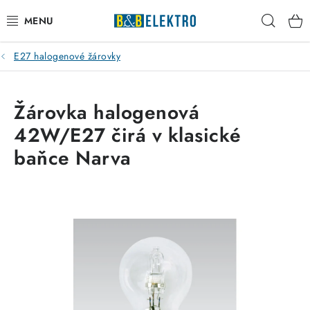
Přejít
Hleda
na
obsah
E27 halogenové žárovky
Reklamace / Vrácení zboží
Blog
Žárovka halogenová
42W/E27 čirá v klasické
Kontakty
baňce Narva
VYTÁPĚNÍ
VYPÍNAČE
ELEKTROMATERIÁL
JISTIČE