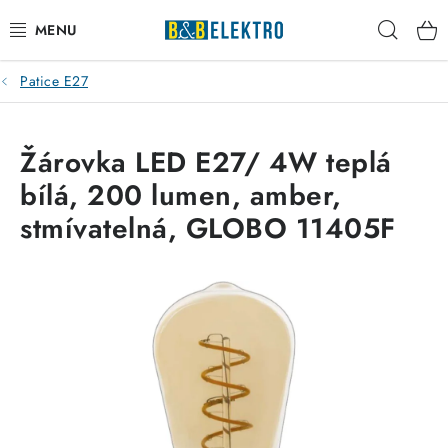
Přejít
Hleda
na
obsah
Patice E27
Reklamace / Vrácení zboží
Blog
Žárovka LED E27/ 4W teplá
bílá, 200 lumen, amber,
Kontakty
stmívatelná, GLOBO 11405F
VYTÁPĚNÍ
VYPÍNAČE
ELEKTROMATERIÁL
JISTIČE