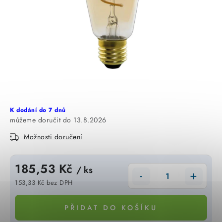
KABELY
ŽÁROVKY
VENTILÁTORY
FOTOVOLTAIKA
OHŘÍVAČE VODY
K dodání do 7 dnů
13.8.2026
CHYTRÁ DOMÁCNOST
Možnosti doručení
SVÍTIDLA domovní
185,53 Kč
/ ks
LED osvětlení
153,33 Kč bez DPH
Měrná cena:
SVÍTIDLA interiérová
PŘIDAT DO KOŠÍKU