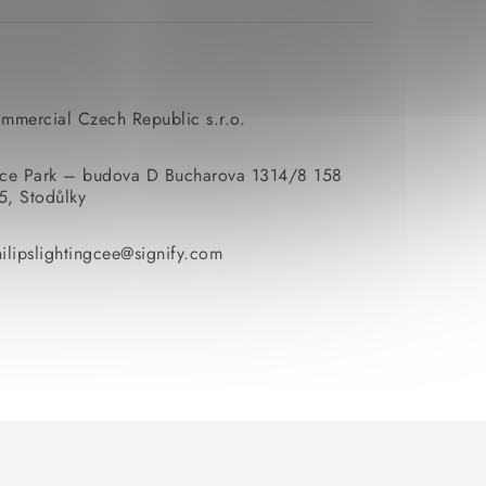
ommercial Czech Republic s.r.o.
ice Park – budova D Bucharova 1314/8 158
5, Stodůlky
ilipslightingcee@signify.com