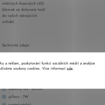
mléčných klasických LED
žárovek se dokonale hodí
do vašich stávajících
svítidel.
Technické údaje:
patice - E27
hu a reklam, poskytování funkcí sociálních médií a analýze
životnost - 15000h
yužíváme soubory cookies. Více informací
zde
.
barva - 2700 K (teplá
bílá)
světelný tok - 806lm
příkon - 7W
nestmívatelná