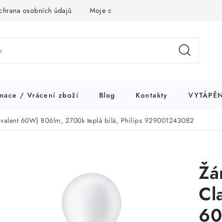
chrana osobních údajů
Moje objednávka
mace / Vrácení zboží
Blog
Kontakty
VYTÁPĚN
ivalent 60W) 806lm, 2700k teplá bílá, Philips 929001243082
Žá
Cl
60