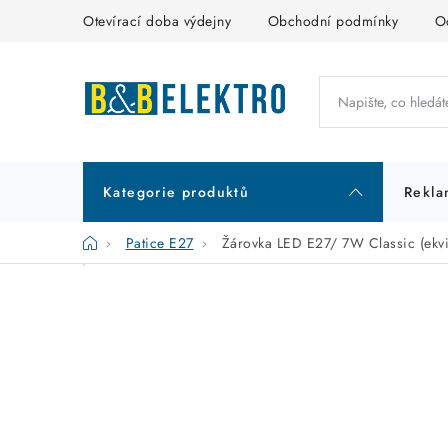
Přejít
Otevírací doba výdejny
Obchodní podmínky
O
na
obsah
Kategorie produktů
Rekla
Domů
Patice E27
Žárovka LED E27/ 7W Classic (ekv
P
K
Přeskočit
kategorie
a
o
t
s
e
t
g
r
o