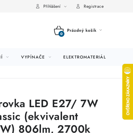
Přihlášení
Registrace
Prázdný košík
NÁKUPNÍ
KOŠÍK
Í
VYPÍNAČE
ELEKTROMATERIÁL
JIS
rovka LED E27/ 7W
assic (ekvivalent
W) 806lm, 2700k