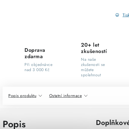
Tis
20+ let
Doprava
zkušeností
zdarma
Na naše
Při objednávce
zkušenosti se
nad 3 000 Kč
můžete
spolehnout
Popis produktu
Ostatní informace
Popis
Doplňkové