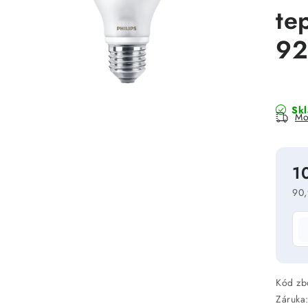
tep
92
Sk
Mo
1
90,
Mě
Kód zb
Záruka