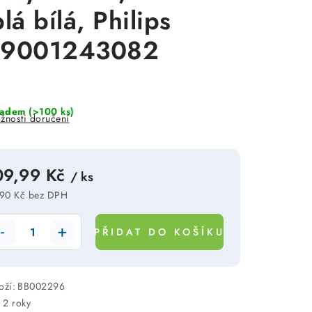
lá bílá, Philips
9001243082
ladem
(>100 ks)
žnosti doručení
09,99 Kč
/ ks
90 Kč bez DPH
rná cena:
PŘIDAT DO KOŠÍKU
oží:
BB002296
:
2 roky