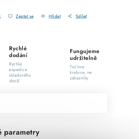
k
Zeptat se
Hlídat
Sdílet
Rychlé
Fungujeme
dodání
udržitelně
Rychlá
Točíme
expedice
krabice, ne
skladového
zákazníky
zboží
 parametry