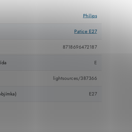
Philips
Patice E27
8718696472187
řída
E
lightsources/387366
objímka)
E27