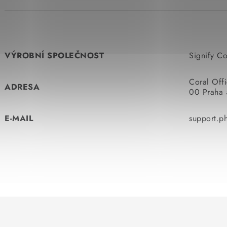
VÝROBNÍ SPOLEČNOST
Signify C
Coral Off
ADRESA
00 Praha 
E-MAIL
support.ph