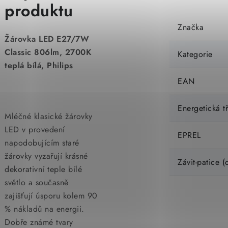
produktu
Značka
Žárovka LED E27/7W
Classic 806lm, 2700K
Kategorie
teplá bílá, Philips
EAN
Energetická t
Mléčné klasické žárovky
LED v provedení
EPREL
napodobujícím staré
žárovky vyzařují krásné
Závit-patice (
dekorativní teple bílé
světlo a současně
zajišťují úsporu kolem 90
% nákladů na energii.
Dobře známé tvary