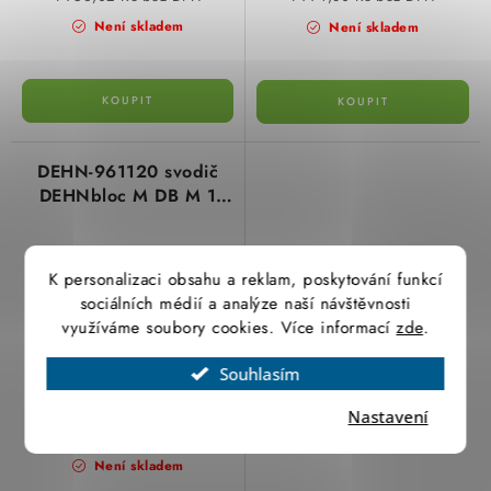
SVÍTIDLA technická
Není skladem
Není skladem
NÁŘADÍ
VÝPRODEJ
DEHN-961120 svodič
DEHNbloc M DB M 1
Položky bez zařazené kategorie dle výrobců
255
VÁNOCE
K personalizaci obsahu a reklam, poskytování funkcí
sociálních médií a analýze naší návštěvnosti
OSVĚTLENÍ
využíváme soubory cookies. Více informací
zde
.
Otevírací doba výdejny
Obchodní podmínky
Souhlasím
Ochrana osobních údajů
Moje objednávka
5 113,74 Kč
Nastavení
4 226,23 Kč bez DPH
Není skladem