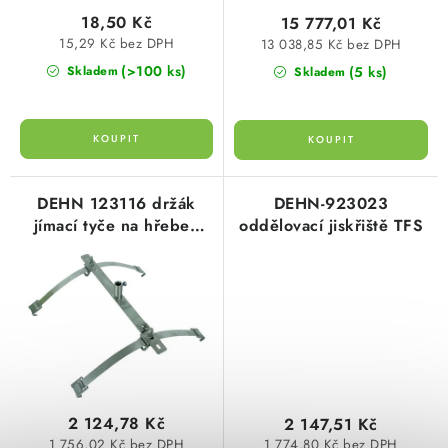
ů
t
KABELY
18,50 Kč
15 777,01 Kč
ů
15,29 Kč bez DPH
13 038,85 Kč bez DPH
ŽÁROVKY
(>100 ks)
(5 ks)
Skladem
Skladem
VENTILÁTORY
FOTOVOLTAIKA
DEHN 123116 držák
DEHN-923023
OHŘÍVAČE VODY
jímací tyče na hřeben
oddělovací jiskřiště TFS
dvojitá
CHYTRÁ DOMÁCNOST
SVÍTIDLA domovní
LED osvětlení
SVÍTIDLA interiérová
2 124,78 Kč
2 147,51 Kč
1 756,02 Kč bez DPH
1 774,80 Kč bez DPH