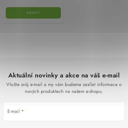
O
v
l
á
d
Aktuální novinky a akce na váš e-mail
a
c
Vložte svůj e-mail a my vám budeme zasílat informace o
í
nových produktech na našem e-shopu.
p
r
E-mail
v
k