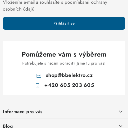
y
Vložením e-mailu souhlasíte s
podmínkami ochrany
v
osobních údajů
ý
p
Přihlásit se
i
s
u
Pomůžeme vám s výběrem
Potřebujete s něčím poradit? Jsme tu pro vás!
shop
@
bbelektro.cz
+420 605 203 605
Z
á
Informace pro vás
p
a
Otevírací doba výdejny
Blog