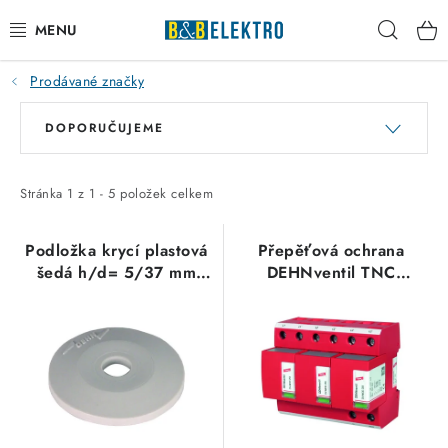
Přejít
Hleda
na
obsah
Prodávané značky
Reklamace / Vrácení zboží
V
Ř
DOPORUČUJEME
ý
a
Blog
p
z
Kontakty
i
e
Stránka
1
z
1
-
5
položek celkem
s
n
VYTÁPĚNÍ
p
í
Podložka krycí plastová
Přepěťová ochrana
šedá h/d= 5/37 mm
DEHNventil TNC
r
p
VYPÍNAČE
Dehn 276006
951300
o
r
d
o
ELEKTROMATERIÁL
u
d
k
u
JISTIČE
t
k