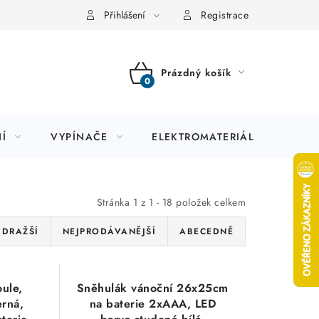
Přihlášení
Registrace
Prázdný košík
NÁKUPNÍ
KOŠÍK
Í
VYPÍNAČE
ELEKTROMATERIÁL
JIS
Stránka
1
z
1
-
18
položek celkem
JDRAŽŠÍ
NEJPRODÁVANĚJŠÍ
ABECEDNĚ
ule,
Sněhulák vánoční 26x25cm
rná,
na baterie 2xAAA, LED