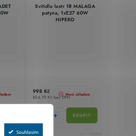
KADET
Svítidlo lustr 1R MALAGA
 60W
patyna, 1xE27 60W
NIPEKO
998 Kč
kladem
Není skladem
824,79 Kč bez DPH
Souhlasím
Kód:
0253408
Kód:
0256505