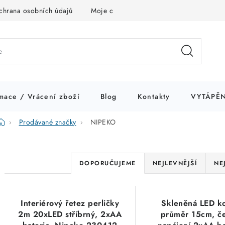
chrana osobních údajů
Moje objednávka
mace / Vrácení zboží
Blog
Kontakty
VYTÁPĚN
Domů
Prodávané značky
NIPEKO
Ř
DOPORUČUJEME
NEJLEVNĚJŠÍ
NE
a
V
z
Interiérový řetez perličky
Skleněná LED ko
ý
e
2m 20xLED stříbrný, 2xAA
průměr 15cm, če