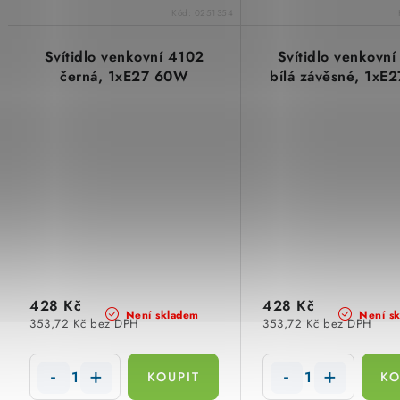
Kód:
0251354
Svítidlo venkovní 4102
Svítidlo venkovn
černá, 1xE27 60W
bílá závěsné, 1xE
428 Kč
428 Kč
Není skladem
Není s
353,72 Kč bez DPH
353,72 Kč bez DPH