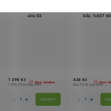
Svítidlo lustr 8005/ST 3x
Svítidlo venkovn
sklo 03
bílá, 1xE27 6
1 298 Kč
428 Kč
Není skladem
Není s
1 072,73 Kč bez DPH
353,72 Kč bez DPH