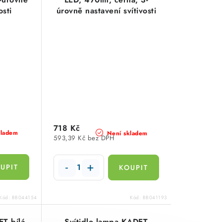
osti
úrovně nastavení svítivosti
718 Kč
kladem
Není skladem
593,39 Kč bez DPH
Kód:
BB044154
Kód:
BB041193
ET bílá,
Svítidlo lampa KADET