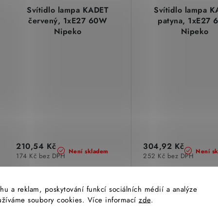
Svítidlo lampa KADET
Svítidlo lampa 
červený, 1xE27 60W
patyna, 1xE27
Nipeko
Nipeko
210,54 Kč
304,92 Kč
Není skladem
Není s
174 Kč bez DPH
252 Kč bez DPH
hu a reklam, poskytování funkcí sociálních médií a analýze
yužíváme soubory cookies. Více informací
zde
.
Kód:
BB002226