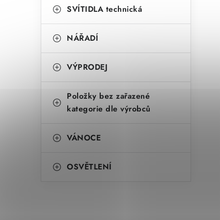
SVÍTIDLA technická
NÁŘADÍ
VÝPRODEJ
Položky bez zařazené
kategorie dle výrobců
VÁNOCE
OSVĚTLENÍ