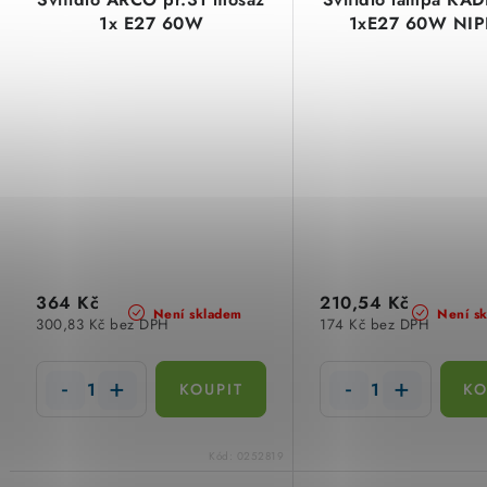
1x E27 60W
1xE27 60W NI
364 Kč
210,54 Kč
Není skladem
Není s
300,83 Kč bez DPH
174 Kč bez DPH
Kód:
0252819