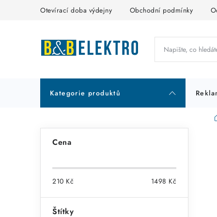
Přejít
Otevírací doba výdejny
Obchodní podmínky
O
na
obsah
Kategorie produktů
Rekla
P
Cena
o
s
210
Kč
1498
Kč
t
r
Štítky