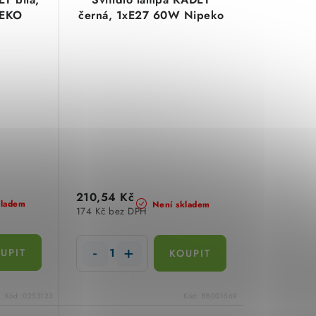
PEKO
černá, 1xE27 60W Nipeko
210,54 Kč
kladem
Není skladem
174 Kč bez DPH
Kód:
0253123
Kód:
BB001569