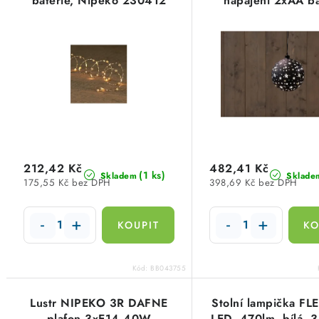
baterie, Nipeko 230412
napájení 2xAA ba
p
n
i
í
s
p
p
r
r
o
o
d
d
212,42 Kč
482,41 Kč
u
(1 ks)
Skladem
Sklade
175,55 Kč bez DPH
398,69 Kč bez DPH
u
k
k
t
t
ů
Kód:
BB043755
ů
Lustr NIPEKO 3R DAFNE
Stolní lampička F
plafon 3xE14 40W
LED, 470lm, bílá, 