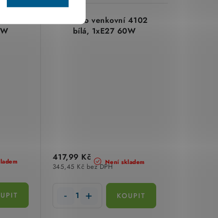
í 4101
Svítidlo venkovní 4102
0W
bílá, 1xE27 60W
417,99 Kč
kladem
Není skladem
345,45 Kč bez DPH