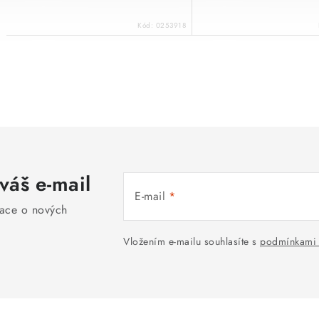
Kód:
0253918
O
v
l
á
váš e-mail
d
E-mail
a
mace o nových
c
Vložením e-mailu souhlasíte s
podmínkami 
í
p
r