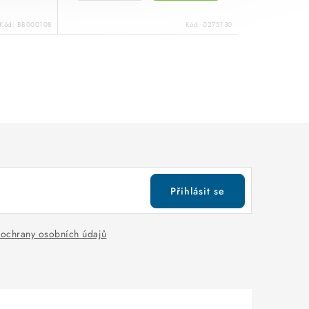
Kód:
BB000108
Kód:
0275130
Přihlásit se
ochrany osobních údajů