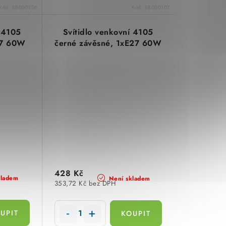
Kód:
BB000106
Kód:
BB000107
í 4105
Svítidlo venkovní 4105
27 60W
černé závěsné, 1xE27 60W
428 Kč
kladem
Není skladem
353,72 Kč bez DPH