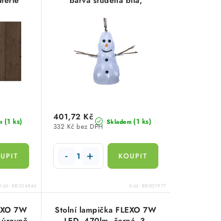
terie
barva studená bílá,
StarTrading 587-05
401,72 Kč
(1 ks)
(1 ks)
m
Skladem
332 Kč bez DPH
Kód:
BB054846
Kód:
BB001977
LEXO 7W
Stolní lampička FLEXO 7W
3-úrovně
LED, 470lm, černá, 3-