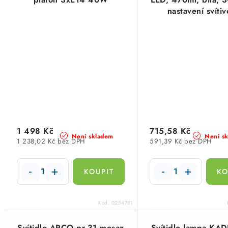
nastavení svítiv
1 498 Kč
715,58 Kč
Není skladem
Není s
1 238,02 Kč bez DPH
591,39 Kč bez DPH
Kód:
0254781
Svítidlo ARCO pr.31 mosaz
Svítidlo lampa KAD