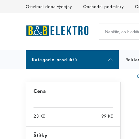
Přejít
Otevírací doba výdejny
Obchodní podmínky
O
na
obsah
Kategorie produktů
Rekla
P
Cena
o
s
23
Kč
99
Kč
t
r
Štítky