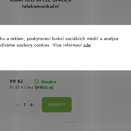
telekomunikační
hu a reklam, poskytování funkcí sociálních médií a analýze
yužíváme soubory cookies. Více informací
zde
.
99 Kč
Skladem
(>100 m)
81,82 Kč bez DPH
Kód:
475