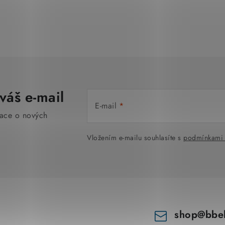
O
v
l
á
váš e-mail
d
E-mail
a
mace o nových
c
Vložením e-mailu souhlasíte s
podmínkami 
í
p
r
v
k
shop
@
bbe