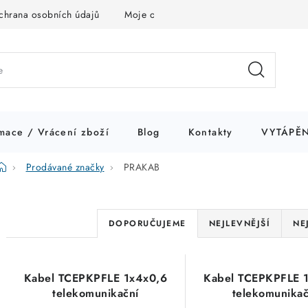
chrana osobních údajů
Moje objednávka
mace / Vrácení zboží
Blog
Kontakty
VYTÁPĚN
Domů
Prodávané značky
PRAKAB
Ř
DOPORUČUJEME
NEJLEVNĚJŠÍ
NE
a
V
z
Kabel TCEPKPFLE 1x4x0,6
Kabel TCEPKPFLE 
ý
e
telekomunikační
telekomunikač