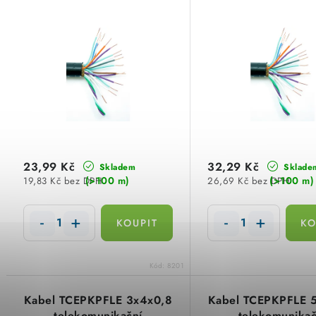
p
n
i
í
s
p
p
r
r
o
o
d
d
23,99 Kč
32,29 Kč
Skladem
Sklade
u
(>100 m)
(>100 m)
19,83 Kč bez DPH
26,69 Kč bez DPH
u
k
k
t
t
ů
Kód:
8201
ů
Kabel TCEPKPFLE 3x4x0,8
Kabel TCEPKPFLE 
telekomunikační
telekomunikač