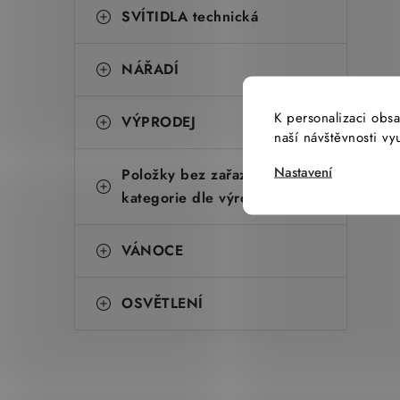
SVÍTIDLA technická
NÁŘADÍ
K personalizaci obsa
VÝPRODEJ
naší návštěvnosti v
Nastavení
Položky bez zařazené
kategorie dle výrobců
VÁNOCE
OSVĚTLENÍ