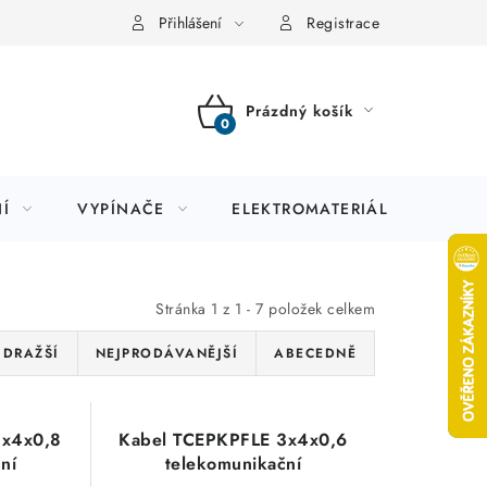
Přihlášení
Registrace
Prázdný košík
NÁKUPNÍ
KOŠÍK
Í
VYPÍNAČE
ELEKTROMATERIÁL
JIS
Stránka
1
z
1
-
7
položek celkem
JDRAŽŠÍ
NEJPRODÁVANĚJŠÍ
ABECEDNĚ
1x4x0,8
Kabel TCEPKPFLE 3x4x0,6
ní
telekomunikační