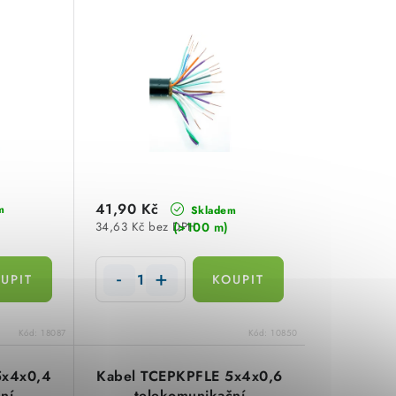
41,90 Kč
m
Skladem
(>100 m)
34,63 Kč bez DPH
Kód:
18087
Kód:
10850
5x4x0,4
Kabel TCEPKPFLE 5x4x0,6
ní
telekomunikační