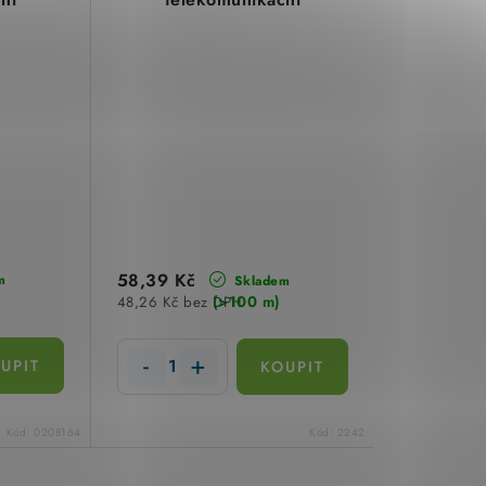
58,39 Kč
m
Skladem
(>100 m)
48,26 Kč bez DPH
Kód:
0208164
Kód:
2242