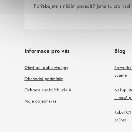
Potřebujete s něčím poradit? Jsme tu pro vás!
Z
á
Informace pro vás
Blog
p
a
Otevírací doba výdejny
Rozvodni
Scame
t
Obchodní podmínky
í
Ochrana osobních údajů
Nakupujte
– nově p
Moje objednávka
Kabel CYK
průřez