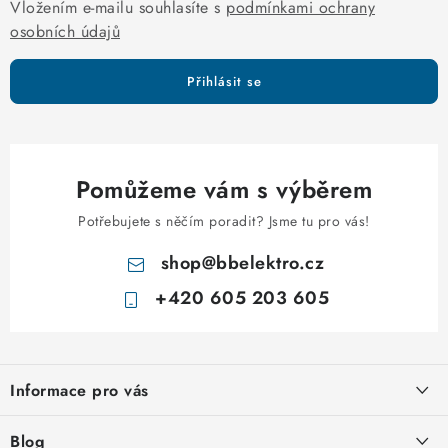
y
Vložením e-mailu souhlasíte s
podmínkami ochrany
v
osobních údajů
ý
p
Přihlásit se
i
s
u
Pomůžeme vám s výběrem
Potřebujete s něčím poradit? Jsme tu pro vás!
shop
@
bbelektro.cz
+420 605 203 605
Z
á
Informace pro vás
p
a
Otevírací doba výdejny
Blog