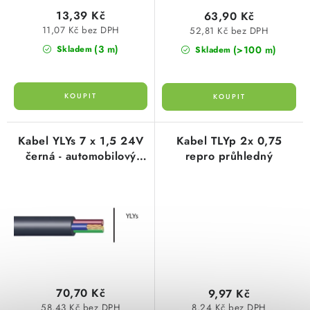
ů
t
KABELY
13,39 Kč
63,90 Kč
ů
11,07 Kč bez DPH
52,81 Kč bez DPH
ŽÁROVKY
(3 m)
(>100 m)
Skladem
Skladem
VENTILÁTORY
FOTOVOLTAIKA
Kabel YLYs 7 x 1,5 24V
Kabel TLYp 2x 0,75
OHŘÍVAČE VODY
černá - automobilový
repro průhledný
kabel
CHYTRÁ DOMÁCNOST
SVÍTIDLA domovní
LED osvětlení
SVÍTIDLA interiérová
70,70 Kč
9,97 Kč
58,43 Kč bez DPH
8,24 Kč bez DPH