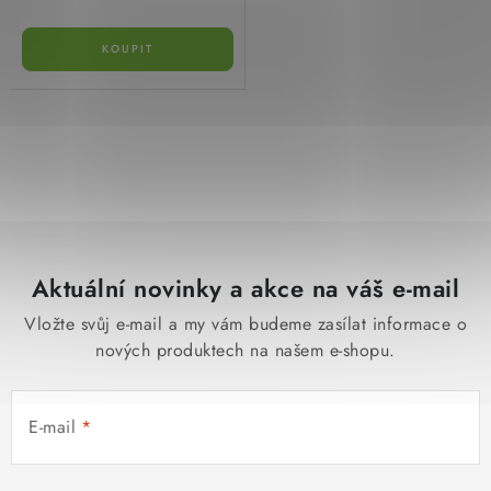
O
v
l
á
d
Aktuální novinky a akce na váš e-mail
a
c
Vložte svůj e-mail a my vám budeme zasílat informace o
í
nových produktech na našem e-shopu.
p
r
E-mail
v
k