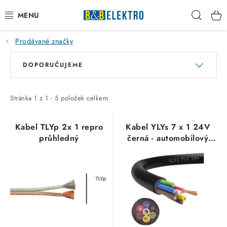
Přejít
Hleda
na
obsah
Prodávané značky
Reklamace / Vrácení zboží
V
Ř
DOPORUČUJEME
ý
a
Blog
p
z
Kontakty
i
e
Stránka
1
z
1
-
5
položek celkem
s
n
VYTÁPĚNÍ
p
í
Kabel TLYp 2x 1 repro
Kabel YLYs 7 x 1 24V
průhledný
černá - automobilový
r
p
VYPÍNAČE
kabel
o
r
d
o
ELEKTROMATERIÁL
u
d
k
u
JISTIČE
t
k