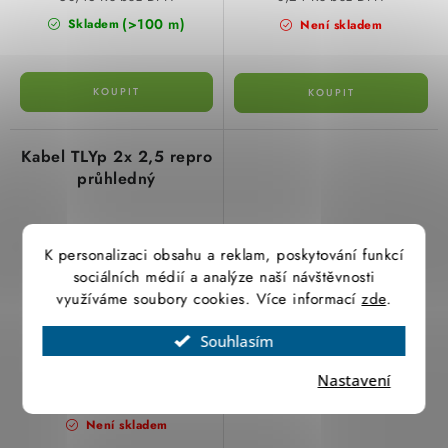
SVÍTIDLA technická
(>100 m)
Skladem
Není skladem
NÁŘADÍ
VÝPRODEJ
Kabel TLYp 2x 2,5 repro
průhledný
Položky bez zařazené kategorie dle výrobců
VÁNOCE
K personalizaci obsahu a reklam, poskytování funkcí
sociálních médií a analýze naší návštěvnosti
OSVĚTLENÍ
využíváme soubory cookies. Více informací
zde
.
Otevírací doba výdejny
Obchodní podmínky
Souhlasím
Ochrana osobních údajů
Moje objednávka
30,76 Kč
Nastavení
25,42 Kč bez DPH
Není skladem