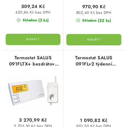
ů
t
KABELY
509,24 Kč
970,90 Kč
ů
420,86 Kč bez DPH
802,40 Kč bez DPH
ŽÁROVKY
(3 ks)
Skladem
(32 ks)
Skladem
VENTILÁTORY
FOTOVOLTAIKA
Termostat SALUS
Termostat SALUS
OHŘÍVAČE VODY
091FLTX+ bezdrátový
091FLv2 týdenní
týdenní
programovatelný drátový
CHYTRÁ DOMÁCNOST
prog.termostat,0-
230V,digitální
přenos,433Mhz
SVÍTIDLA domovní
LED osvětlení
SVÍTIDLA interiérová
3 270,99 Kč
1 090,82 Kč
2 703,30 Kč bez DPH
901,50 Kč bez DPH