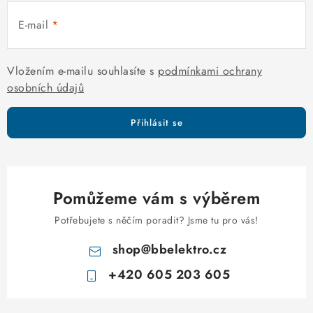
r
E-mail
v
k
y
Vložením e-mailu souhlasíte s
podmínkami ochrany
v
osobních údajů
ý
p
Přihlásit se
i
s
u
Pomůžeme vám s výběrem
Potřebujete s něčím poradit? Jsme tu pro vás!
shop
@
bbelektro.cz
+420 605 203 605
Z