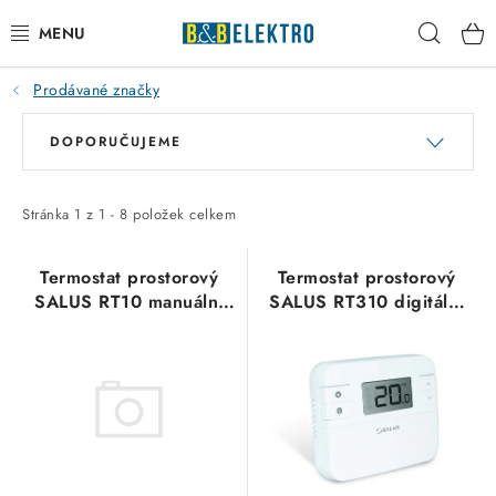
Přejít
Hleda
na
obsah
Prodávané značky
Reklamace / Vrácení zboží
V
Ř
DOPORUČUJEME
ý
a
Blog
p
z
Kontakty
i
e
Stránka
1
z
1
-
8
položek celkem
s
n
VYTÁPĚNÍ
p
í
Termostat prostorový
Termostat prostorový
SALUS RT10 manuální
SALUS RT310 digitální
r
p
VYPÍNAČE
elektronický termostat,
manuální termostat
o
r
230V
d
o
ELEKTROMATERIÁL
u
d
k
u
JISTIČE
t
k