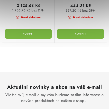
2 125,68 Kč
444,31 Kč
1 756,76 Kč bez DPH
367,20 Kč bez DPH
Není skladem
Není skladem
O
v
l
á
d
Aktuální novinky a akce na váš e-mail
a
c
Vložte svůj e-mail a my vám budeme zasílat informace o
í
nových produktech na našem e-shopu.
p