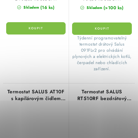
SVÍTIDLA technická
(16 ks)
(>100 ks)
Skladem
Skladem
NÁŘADÍ
​ Týdenní programovatelný
VÝPRODEJ
termostat drátový Salus
091FLv2 pro olvádání
Položky bez zařazené kategorie dle výrobců
plynových a elektrických kotlů,
čerpadel nebo chladících
zařízení.
VÁNOCE
OSVĚTLENÍ
Termostat SALUS AT10F
Termostat SALUS
s kapilárovým čidlem
RT510RF bezdrátový
Otevírací doba výdejny
Obchodní podmínky
rozsah 30-90 C
týdenní programovatelný
Ochrana osobních údajů
Moje objednávka