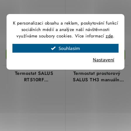
584,65 Kč
2 398,73 Kč
K personalizaci obsahu a reklam, poskytování funkcí
483,18 Kč bez DPH
1 982,42 Kč bez DPH
sociálních médií a analýze naší návštěvnosti
(92 ks)
(18 ks)
Skladem
Skladem
využíváme soubory cookies. Více informací
zde
.
Souhlasím
Nastavení
Termostat SALUS
Termostat prostorový
RT510RF
SALUS TH3 manuální
bezdrátový,týdenní
elektronický termostat,
termostat
230V