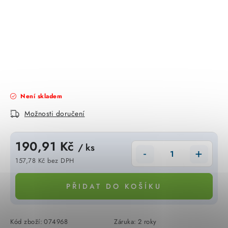
KABELY
ŽÁROVKY
VENTILÁTORY
FOTOVOLTAIKA
Není skladem
OHŘÍVAČE VODY
Možnosti doručení
CHYTRÁ DOMÁCNOST
190,91 Kč
/ ks
SVÍTIDLA domovní
157,78 Kč bez DPH
Měrná cena:
LED osvětlení
PŘIDAT DO KOŠÍKU
SVÍTIDLA interiérová
Kód zboží:
074968
Záruka
:
2 roky