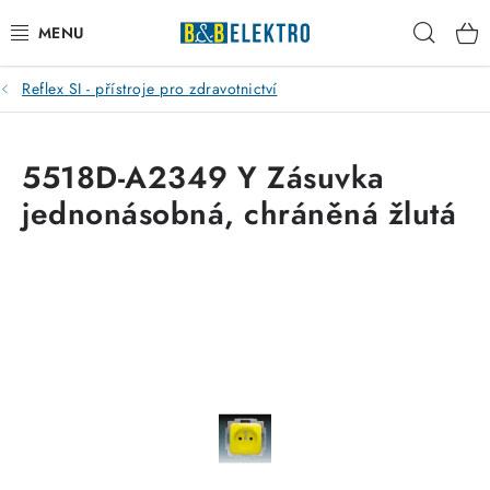
Přejít
Hleda
na
obsah
Reflex SI - přístroje pro zdravotnictví
Reklamace / Vrácení zboží
Blog
5518D-A2349 Y Zásuvka
jednonásobná, chráněná žlutá
Kontakty
VYTÁPĚNÍ
VYPÍNAČE
ELEKTROMATERIÁL
JISTIČE