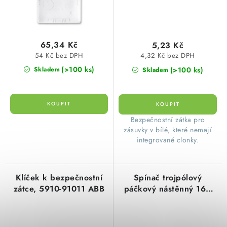
65,34 Kč
5,23 Kč
54 Kč bez DPH
4,32 Kč bez DPH
(>100 ks)
(>100 ks)
Skladem
Skladem
​Bezpečnostní zátka pro
zásuvky v bílé, které nemají
integrované clonky.
Klíček k bezpečnostní
Spínač trojpólový
zátce, 5910-91011 ABB
páčkový nástěnný 16A
400V IP20 se svorkami
N a PE 34253-10 černá
ABB