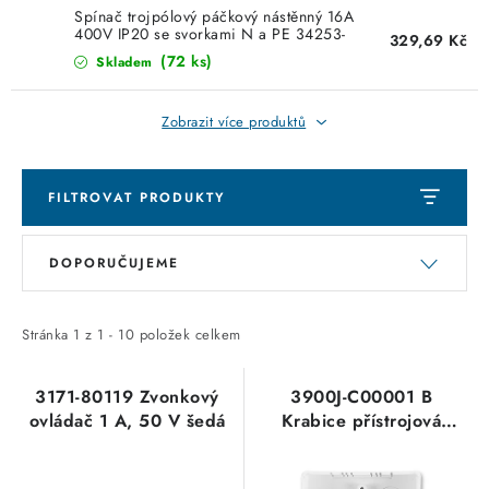
KABELY
Spínač trojpólový páčkový nástěnný 16A
400V IP20 se svorkami N a PE 34253-
329,69 Kč
10 černá ABB
ŽÁROVKY
(72 ks)
Skladem
VENTILÁTORY
Zobrazit více produktů
FOTOVOLTAIKA
FILTROVAT PRODUKTY
OHŘÍVAČE VODY
V
Ř
DOPORUČUJEME
ý
a
CHYTRÁ DOMÁCNOST
p
z
i
e
Stránka
1
z
1
-
10
položek celkem
SVÍTIDLA domovní
s
n
p
í
3171-80119 Zvonkový
3900J-C00001 B
LED osvětlení
ovládač 1 A, 50 V šedá
Krabice přístrojová
r
p
jednonásobná prolištové
o
r
SVÍTIDLA interiérová
rozvody jasně bílá