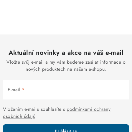
O
v
l
á
d
Aktuální novinky a akce na váš e-mail
a
c
Vložte svůj e-mail a my vám budeme zasílat informace o
í
nových produktech na našem e-shopu.
p
r
E-mail
v
k
y
Vložením e-mailu souhlasíte s
podmínkami ochrany
v
osobních údajů
ý
p
Přihlásit se