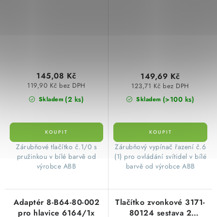
145,08 Kč
149,69 Kč
119,90 Kč bez DPH
123,71 Kč bez DPH
(2 ks)
(>100 ks)
Skladem
Skladem
​Zárubňové tlačítko č.1/0 s
​Zárubňový vypínač řazení č.6
pružinkou v bílé barvě od
(1) pro ovládání svítidel v bílé
výrobce ABB
barvě od výrobce ABB
Adaptér 8-B64-80-002
Tlačítko zvonkové 3171-
pro hlavice 6164/1x
80124 sestava 2