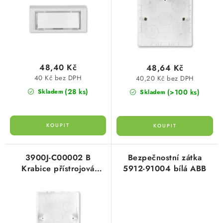
d
o
SVÍTIDLA technická
u
d
k
u
NÁŘADÍ
t
k
ů
t
VÝPRODEJ
48,40 Kč
48,64 Kč
ů
40 Kč bez DPH
40,20 Kč bez DPH
Položky bez zařazené kategorie dle výrobců
(28 ks)
(>100 ks)
Skladem
Skladem
VÁNOCE
OSVĚTLENÍ
3900J-C00002 B
Bezpečnostní zátka
Krabice přístrojová
5912-91004 bílá ABB
Otevírací doba výdejny
Obchodní podmínky
prolištové rozvody (pro
Ochrana osobních údajů
Moje objednávka
2násobné zásuvky) jasně
bílá