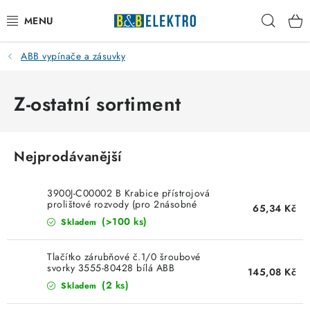
Přejít
Hleda
na
obsah
ABB vypínače a zásuvky
Reklamace / Vrácení zboží
Blog
Z-ostatní sortiment
Kontakty
Nejprodávanější
VYTÁPĚNÍ
3900J-C00002 B Krabice přístrojová
VYPÍNAČE
prolištové rozvody (pro 2násobné
65,34 Kč
zásuvky) jasně bílá
(>100 ks)
Skladem
ELEKTROMATERIÁL
Tlačítko zárubňové č.1/0 šroubové
svorky 3555-80428 bílá ABB
145,08 Kč
JISTIČE
(2 ks)
Skladem