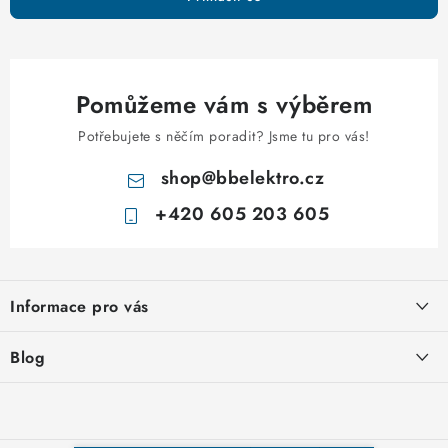
i
s
u
Pomůžeme vám s výběrem
Potřebujete s něčím poradit? Jsme tu pro vás!
shop
@
bbelektro.cz
+420 605 203 605
Z
á
Informace pro vás
p
a
Otevírací doba výdejny
Blog
t
Obchodní podmínky
í
Rozvodnice IKONA od italského výrobce Scame
Ochrana osobních údajů
Nakupujte u nás hned a zaplaťte později – nově přijímáme Skip