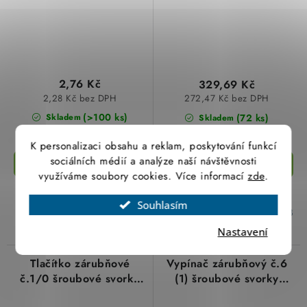
2,76 Kč
329,69 Kč
2,28 Kč bez DPH
272,47 Kč bez DPH
(>100 ks)
(72 ks)
Skladem
Skladem
K personalizaci obsahu a reklam, poskytování funkcí
sociálních médií a analýze naší návštěvnosti
využíváme soubory cookies. Více informací
zde
.
​Klíček pro bezpečností zátku
​Spínač trojpólový páčkový
do zásuvky
nástěnný se svorkami N a PE
Souhlasím
v černé barvě od výrobce ABB
Nastavení
Tlačítko zárubňové
Vypínač zárubňový č.6
č.1/0 šroubové svorky
(1) šroubové svorky
3555-80428 bílá ABB
3555-06428 bílá ABB