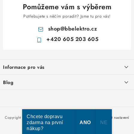
Pomůžeme vám s výběrem
Potřebujete s něčím poradit? Jsme tu pro vás!
shop
@
bbelektro.cz
+420 605 203 605
Z
á
Informace pro vás
p
a
Otevírací doba výdejny
Blog
t
Obchodní podmínky
í
Rozvodnice IKONA od italského výrobce Scame
Ochrana osobních údajů
Nakupujte u nás hned a zaplaťte později – nově přijímáme Skip
Moje objednávka
Pay
Chcete dopravu
Copyright 2026
bbelektro.cz
. Všechna práva vyhrazena.
Upravit nastavení
zdarma na první
ANO
NE
cookies
nákup?
Vytvořil Shoptet Premium
Kabel CYKY – jak vybrat správný typ a průřez