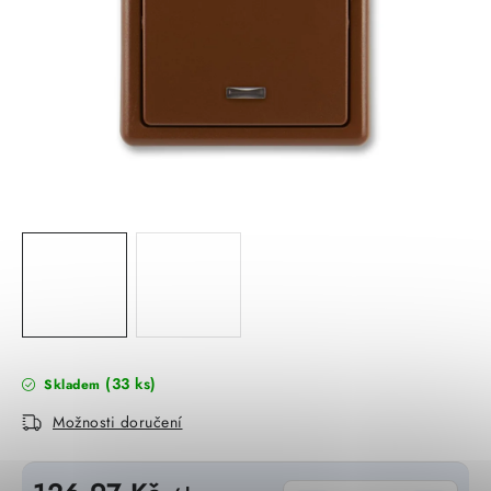
KABELY
ŽÁROVKY
VENTILÁTORY
FOTOVOLTAIKA
OHŘÍVAČE VODY
CHYTRÁ DOMÁCNOST
SVÍTIDLA domovní
(33 ks)
Skladem
LED osvětlení
Možnosti doručení
SVÍTIDLA interiérová