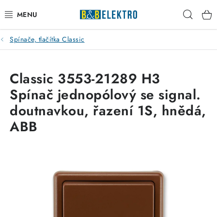
Přejít
Hleda
na
obsah
Spínače, tlačítka Classic
Reklamace / Vrácení zboží
Blog
Classic 3553-21289 H3
Spínač jednopólový se signal.
Kontakty
doutnavkou, řazení 1S, hnědá,
VYTÁPĚNÍ
ABB
VYPÍNAČE
ELEKTROMATERIÁL
JISTIČE