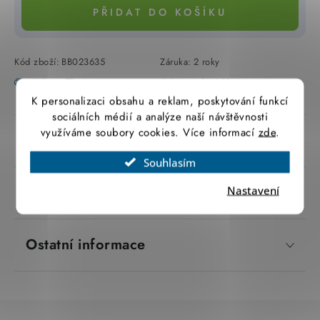
PŘIDAT DO KOŠÍKU
SVÍTIDLA technická
NÁŘADÍ
Kód zboží:
BB023635
Záruka
:
2 roky
Tisk
Zeptat se
Hlídat
Sdílet
VÝPRODEJ
K personalizaci obsahu a reklam, poskytování funkcí
sociálních médií a analýze naší návštěvnosti
Položky bez zařazené kategorie dle výrobců
využíváme soubory cookies. Více informací
zde
.
Popis produktu
Souhlasím
VÁNOCE
Parametry produktu
Nastavení
OSVĚTLENÍ
Otevírací doba výdejny
Ostatní informace
Obchodní podmínky
Ochrana osobních údajů
Moje objednávka