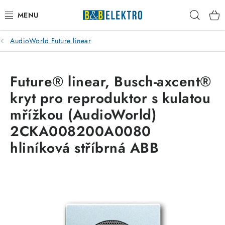
Přejít
Hleda
na
obsah
AudioWorld Future linear
Reklamace / Vrácení zboží
Blog
Future® linear, Busch-axcent®
kryt pro reproduktor s kulatou
Kontakty
mřížkou (AudioWorld)
VYTÁPĚNÍ
2CKA008200A0080
hliníková stříbrná ABB
VYPÍNAČE
ELEKTROMATERIÁL
JISTIČE