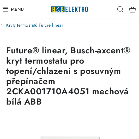
Přejít
Hleda
na
obsah
Kryty termostatů Future linear
Reklamace / Vrácení zboží
Blog
Future® linear, Busch-axcent®
kryt termostatu pro
Kontakty
topení/chlazení s posuvným
VYTÁPĚNÍ
přepínačem
2CKA001710A4051 mechová
VYPÍNAČE
bílá ABB
ELEKTROMATERIÁL
JISTIČE